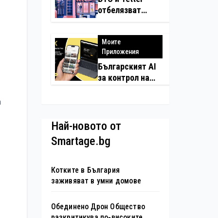
изкуствен
отбелязват
интелект в
юбилея на
хотелиерството
движението
Моите
„Опознай
Приложения
България – 100
национални
Българският AI
туристически
за контрол на
обекта“ със
качествени
специална
майстори завзе
а
изложба в София
още шест
страни в Европа
Най-новото от
Smartage.bg
Котките в България
заживяват в умни домове
Обединено Дрон Общество
разкритикува по-високите