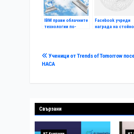
IBM прави облачните
Facebook учреди
технологии по-
награда на стойн
достъпни
33 млн.долара
Навигация
Ученици от Trends of Tomorrow пос
НАСА
Свързани
ИТ Компании
ИТ 