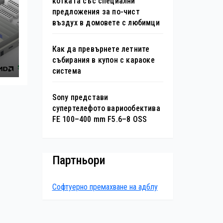
котката със специални
предложения за по-чист
въздух в домовете с любимци
н
Как да превърнете летните
събирания в купон с караоке
s
система
Sony представи
супертелефото вариообектива
FE 100–400 mm F5.6–8 OSS
Партньори
Софтуерно премахване на адблу