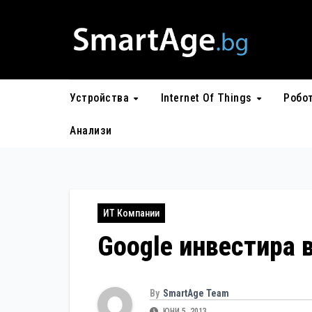
Skip
to
content
Устройства
Internet Of Things
Робо
Анализи
ИТ Компании
Google инвестира 
By
SmartAge Team
ЮНИ 5, 2013