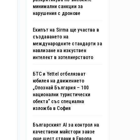
минимални санкции за
нарушения с дронове
Екипът на Sirma ще участва в
създаването на
международните стандарти за
навлизане на изкуствен
интелект в хотелиерството
БТС и Yettel отбелязват
юбилея на движението
„Опознай България – 100
национални туристически
обекта“ със специална
изложба в София
Българският AI за контрол на
качествени майстори завзе
още шест страни в Европа