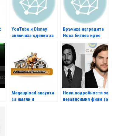
с
YouTube и Disney
Връчиха наградите
сключиха сделка за
Нова бизнес идея
видео серии
Megaupload акаунти
Нови подробности за
са имали и
независимия филм за
американски
Стив Джобс
политици