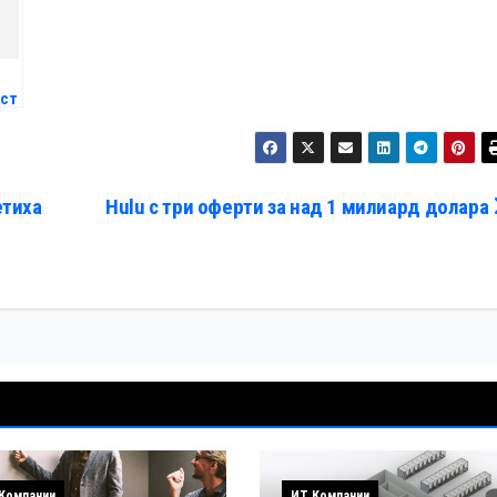
ост
етиха
Hulu с три оферти за над 1 милиард долара
Компании
ИТ Компании