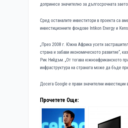
допринесе значително за дългосрочната заето
Сред останалите инвеститори в проекта са аме
инвестиционните фондове Intikon Energy и Kens
„През 2008 г. Южна Африка усети застрашителн
страна и забави икономическото развитие“, ка
Рик Нийдъм. „От тогава южноафриканското пра
инфраструктура на страната може да бъде при
Досега Google е прави значителни инвестиции 
Прочетете Още: