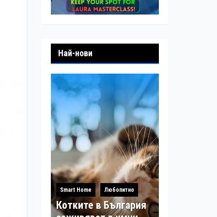
Най-нови
Smart Home
Любопитно
Котките в България