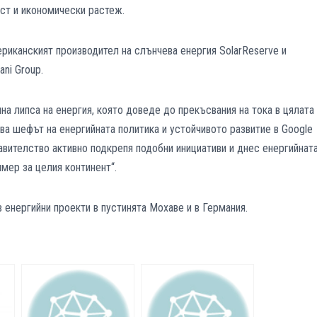
ст и икономически растеж.
риканският производител на слънчева енергия SolarReserve и
ani Group.
а липса на енергия, която доведе до прекъсвания на тока в цялата
зва шефът на енергийната политика и устойчивото развитие в Google
вителство активно подкрепя подобни инициативи и днес енергийнат
мер за целия континент“.
в енергийни проекти в пустинята Мохаве и в Германия.