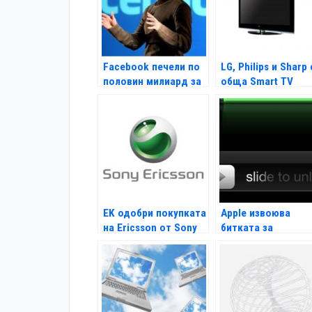
Facebook печели по
LG, Philips и Sharp 
половин милиард за
обща Smart TV
6 месеца
платформа
EK одобри покупката
Apple извоюва
на Ericsson от Sony
битката за
жестовото
отключване