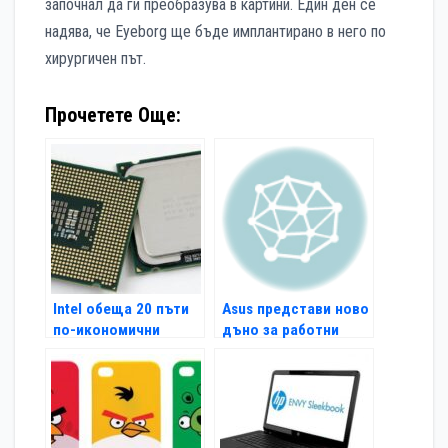
започнал да ги преобразува в картини. Един ден се
надява, че Eyeborg ще бъде имплантирано в него по
хирургичен път.
Прочетете Още:
Intel обеща 20 пъти
Asus представи ново
по-икономични
дъно за работни
процесори през
станции
2013-а