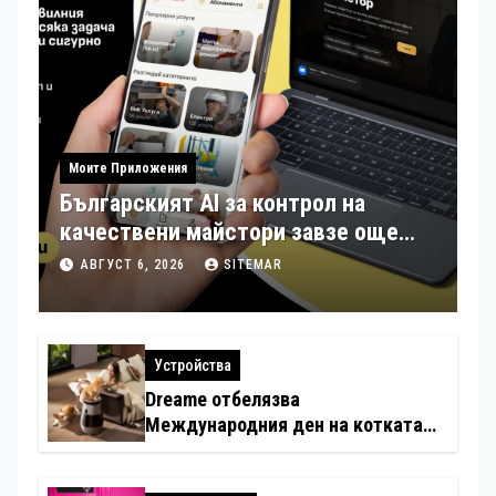
Моите Приложения
Българският AI за контрол на
качествени майстори завзе още
шест страни в Европа
АВГУСТ 6, 2026
SITEMAR
Устройства
Dreame отбелязва
Международния ден на котката
със специални предложения за
по-чист въздух в домовете с