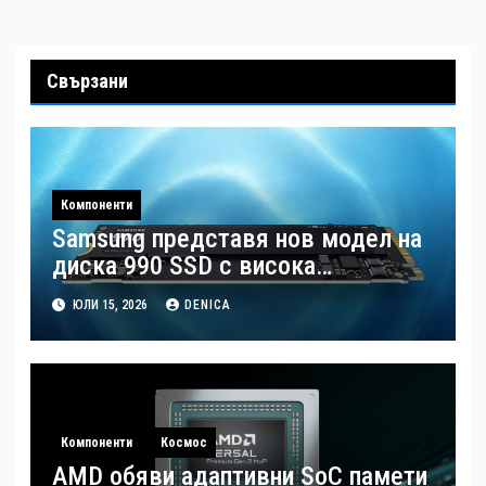
Свързани
Компоненти
Samsung представя нов модел на
диска 990 SSD с висока
производителност иподобрена
ЮЛИ 15, 2026
DENICA
енергийна ефективност
Компоненти
Космос
AMD обяви адаптивни SoC памети