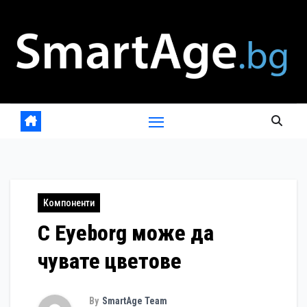
Skip
to
content
Компоненти
С Eyeborg може да
чувате цветове
By
SmartAge Team