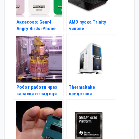
Аксесоар: Gear4
AMD пуска Trinity
Angry Birds iPhone
чипове
Case
Робот работи чрез
Thermaltake
канални отпадъци
представи
геймърската кутия
Chaser A41