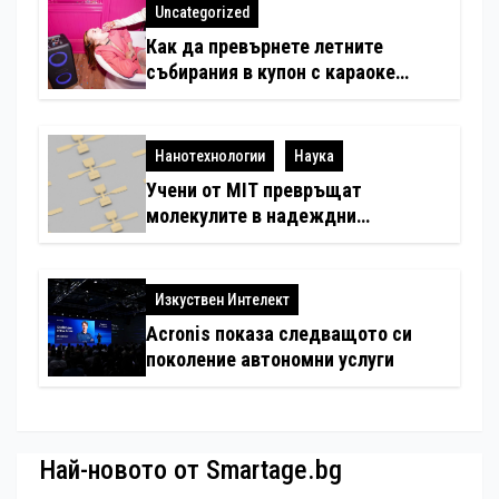
любимци
Uncategorized
Как да превърнете летните
събирания в купон с караоке
система
Нанотехнологии
Наука
Учени от MIT превръщат
молекулите в надеждни
електронни устройства
Изкуствен Интелект
Acronis показа следващото си
поколение автономни услуги
Най-новото от Smartage.bg