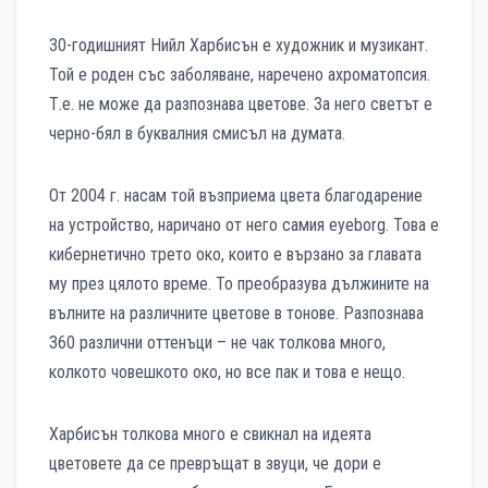
30-годишният Нийл Харбисън е художник и музикант.
Той е роден със заболяване, наречено ахроматопсия.
Т.е. не може да разпознава цветове. За него светът е
черно-бял в буквалния смисъл на думата.
От 2004 г. насам той възприема цвета благодарение
на устройство, наричано от него самия eyeborg. Това е
кибернетично трето око, които е вързано за главата
му през цялото време. То преобразува дължините на
вълните на различните цветове в тонове. Разпознава
360 различни оттенъци – не чак толкова много,
колкото човешкото око, но все пак и това е нещо.
Харбисън толкова много е свикнал на идеята
цветовете да се превръщат в звуци, че дори е