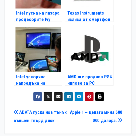
Intel пусна на пазара
Texas Instruments
процесорите Ivy
излиза от смартфон
Bridge
бизнеса
Intel ускорява
AMD ще продава PS4
напредъка на
чипове за PC
мобилните
технологии
Навигация
ADATA пуска нов тънък
Apple 1 – цената мина 600
външен твърд диск
000 долара.