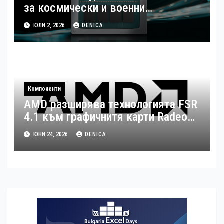
за космически и военни
приложения
ЮЛИ 2, 2026
DENICA
Компоненти
AMD разширява технологията FSR
4.1 към графичнитя карти Radeon
RX 7000 серия с Adrenalin Edition
ЮНИ 24, 2026
DENICA
26.6.2