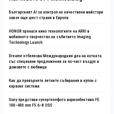
Българският AI за контрол на качествени майстори
завзе още шест страни в Европа
HONOR пренася кино технологиите на ARRI в
мобилното творчество на събитието Imaging
Technology Launch
Dreame отбелязва Международния ден на котката
със специални предложения за по-чист въздух в
домовете с любимци
Как да превърнете летните събирания в купон с
караоке система
Sony представи супертелефото вариообектива FE
100–400 mm F5.6–8 OSS