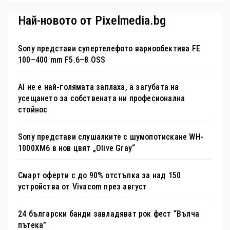
Най-новото от Pixelmedia.bg
Sony представи супертелефото вариообектива FE
100–400 mm F5.6–8 OSS
AI не е най-голямата заплаха, а загубата на
усещането за собствената ни професионална
стойнос
Sony представи слушалките с шумопотискане WH-
1000XM6 в нов цвят „Olive Gray“
Смарт оферти с до 90% отстъпка за над 150
устройства от Vivacom през август
24 български банди завладяват рок фест “Вълча
пътека”