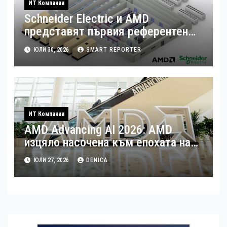
ИТ Компании
Schneider Electric и AMD
представят първия референтен
дизайн на платформата Helios за
ЮЛИ 30, 2026
SMART REPORTER
ускорено изграждане на фабрики
за ИИ
ИТ Компании
AMD Advancing AI 2026: AMD
изцяло насочена към епохата на
Агентния AI
ЮЛИ 27, 2026
DENICA