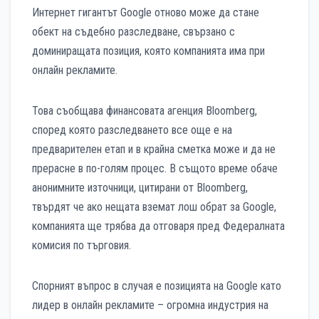
Интернет гигантът Google отново може да стане
обект на съдебно разследване, свързано с
доминиращата позиция, която компанията има при
онлайн рекламите.
Това съобщава финансовата агенция Bloomberg,
според която разследването все още е на
предварителен етап и в крайна сметка може и да не
прерасне в по-голям процес. В същото време обаче
анонимните източници, цитирани от Bloomberg,
твърдят че ако нещата вземат лош обрат за Google,
компанията ще трябва да отговаря пред Федералната
комисия по търговия.
Спорният въпрос в случая е позицията на Google като
лидер в онлайн рекламите – огромна индустрия на