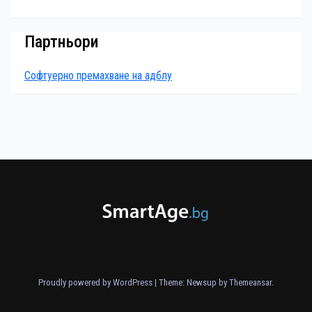
Партньори
Софтуерно премахване на адблу
Proudly powered by WordPress
|
Theme: Newsup by
Themeansar
.