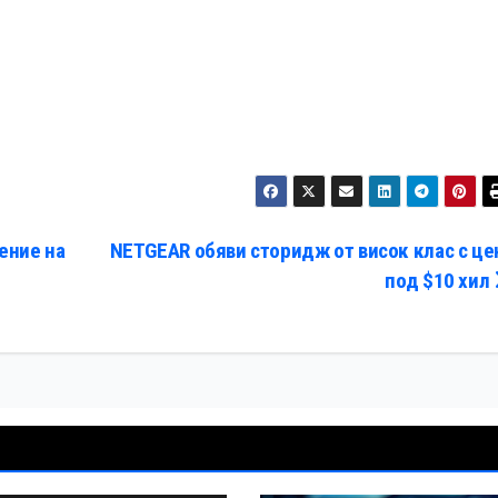
ение на
NETGEAR обяви сторидж от висок клас с це
под $10 хил