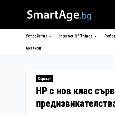
Skip
to
content
Устройства
Internet Of Things
Робо
Анализи
Сървъри
HP с нов клас сърв
предизвикателств