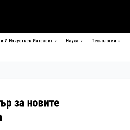
ти И Изкуствен Интелект
Наука
Технологии
ър за новите
а