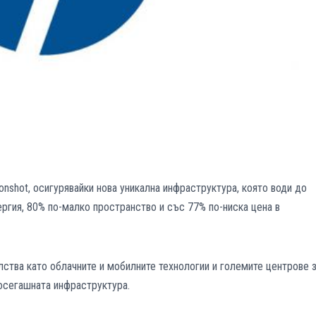
nshot, осигурявайки нова уникална инфраструктура, която води до
ргия, 80% по-малко пространство и със 77% по-ниска цена в
лства като облачните и мобилните технологии и големите центрове 
досегашната инфраструктура.