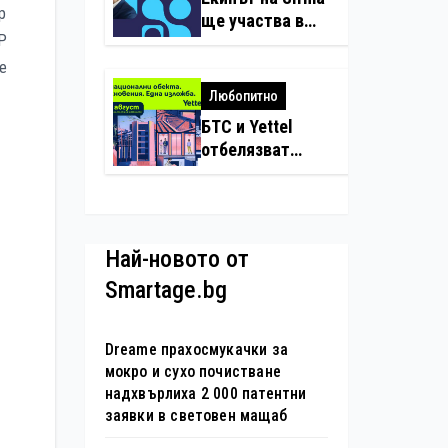
нарушения с
р
ще участва в
дронове
P
създаването на
международните
те
стандарти за
Любопитно
навлизане на
БТС и Yettel
изкуствен
отбелязват
интелект в
юбилея на
хотелиерството
движението
„Опознай
България – 100
Най-новото от
национални
Smartage.bg
туристически
обекта“ със
специална
Dreame прахосмукачки за
изложба в София
мокро и сухо почистване
надхвърлиха 2 000 патентни
заявки в световен мащаб