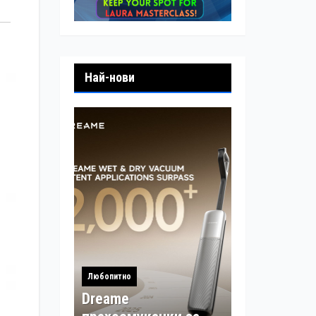
Най-нови
Любопитно
Dreame