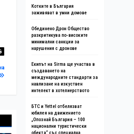
Котките в България
заживяват в умни домове
Обединено Дрон Общество
разкритикува по-високите
минимални санкции за
нарушения с дронове
Екипът на Sirma ще участва в
на
създаването на
международните стандарти за
навлизане на изкуствен
интелект в хотелиерството
БТС и Yettel отбелязват
юбилея на движението
„Опознай България – 100
национални туристически
обекта“ със специална