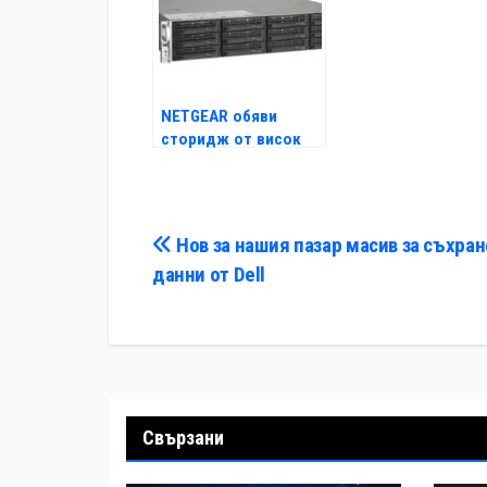
NETGEAR обяви
сторидж от висок
клас с цена под $10
хил
Навигация
Нов за нашия пазар масив за съхран
данни от Dell
Свързани