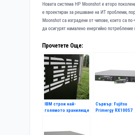
Новата система HP Moonshot е второ поколени
е проектиран за решаване на ИТ проблеми, пор
Moonshot са изградени от чипове, които са по
да осигурят намалено енергийно потребление и
Прочетете Още:
IBM строи най-
Сървър: Fujitsu
голямото хранилище
Primergy RX100S7
за данни