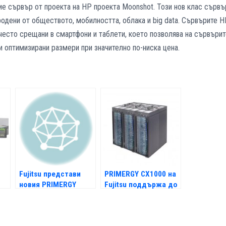
е сървър от проекта на HP проекта Moonshot. Този нов клас сървъ
одени от обществото, мобилността, облака и big data. Сървърите H
-често срещани в смартфони и таблети, което позволява на сървъри
 оптимизирани размери при значително по-ниска цена.
Fujitsu представи
PRIMERGY CX1000 на
новия PRIMERGY
Fujitsu поддържа до
MX130 S2
1.5 млн. души