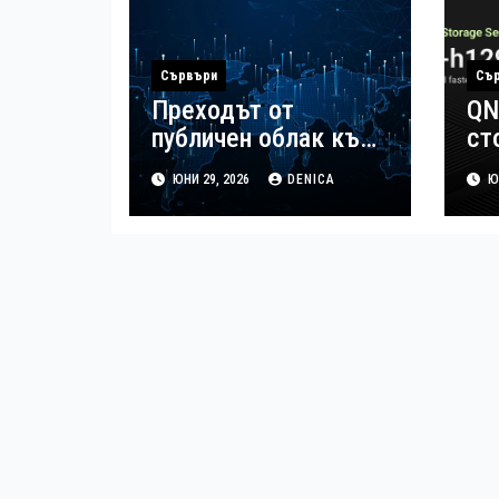
Сървъри
Съ
Преходът от
QN
публичен облак към
ст
локален сторидж
ло
ЮНИ 29, 2026
DENICA
ЮН
мо
AI