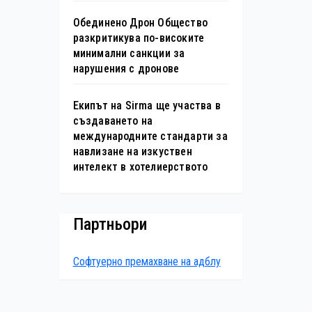
Обединено Дрон Общество
разкритикува по-високите
минимални санкции за
нарушения с дронове
Екипът на Sirma ще участва в
създаването на
международните стандарти за
навлизане на изкуствен
интелект в хотелиерството
Партньори
Софтуерно премахване на адблу