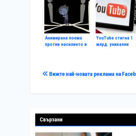
Анимирана поема
YouTube стигна 1
против насилието в
млрд. уникални
училище
посетители на ме
Навигация
Вижте най-новата реклама на Face
Свързани