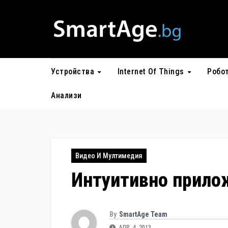
Skip
to
content
Устройства
Internet Of Things
Робо
Анализи
Видео И Мултимедия
Интуитивно прило
By
SmartAge Team
АПР. 4, 2013