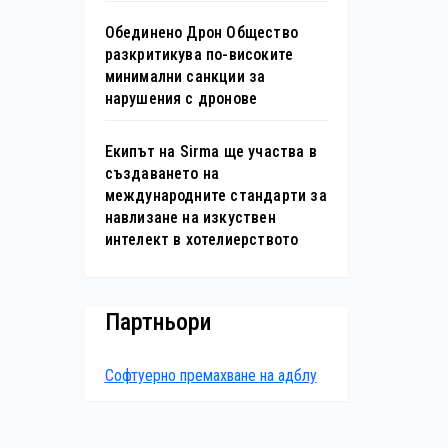
Обединено Дрон Общество
разкритикува по-високите
минимални санкции за
нарушения с дронове
Екипът на Sirma ще участва в
създаването на
международните стандарти за
навлизане на изкуствен
интелект в хотелиерството
Партньори
Софтуерно премахване на адблу