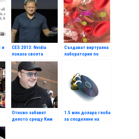
S и
CES 2013: Nvidia
Създават виртуална
показа своята
лаборатория по
Android конзола
нанотехнологии
Shield
Отново забавят
1.5 млн.долара глоба
делото срещу Ким
за споделяне на
Дотком
торенти