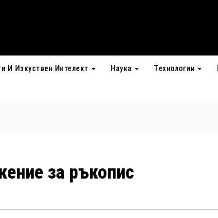
ти И Изкуствен Интелект
Наука
Технологии
жение за ръкопис