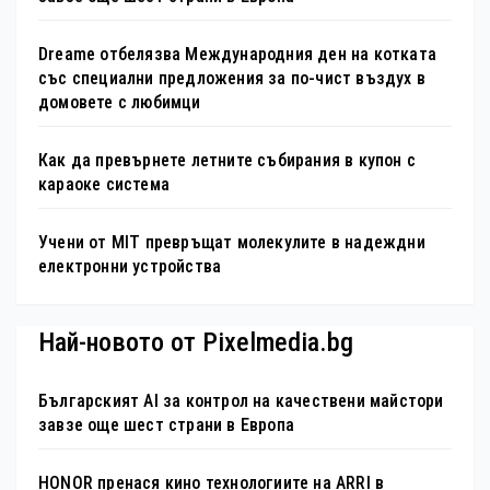
Dreame отбелязва Международния ден на котката
със специални предложения за по-чист въздух в
домовете с любимци
Как да превърнете летните събирания в купон с
караоке система
Учени от MIT превръщат молекулите в надеждни
електронни устройства
Най-новото от Pixelmedia.bg
Българският AI за контрол на качествени майстори
завзе още шест страни в Европа
HONOR пренася кино технологиите на ARRI в