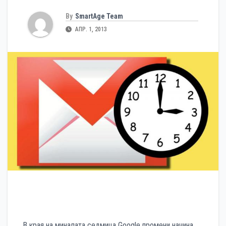
By
SmartAge Team
АПР. 1, 2013
В края на миналата седмица Google промени начина,