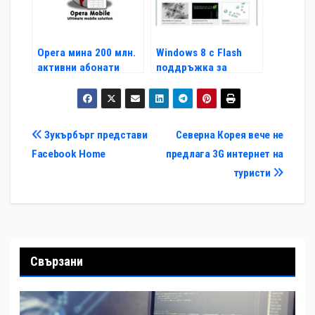
Opera мина 200 млн.
Windows 8 с Flash
активни абонати
поддръжка за
Internet Explorer
Навигация
Зукърбърг представи
Северна Корея вече не
Facebook Home
предлага 3G интернет на
туристи
Свързани