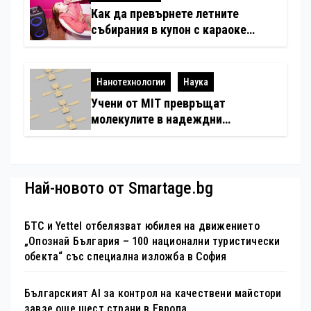
Как да превърнете летните
събирания в купон с караоке
система
Нанотехнологии
Наука
Учени от MIT превръщат
молекулите в надеждни
електронни устройства
Най-новото от Smartage.bg
БТС и Yettel отбелязват юбилея на движението
„Опознай България – 100 национални туристически
обекта“ със специална изложба в София
Българският AI за контрол на качествени майстори
завзе още шест страни в Европа