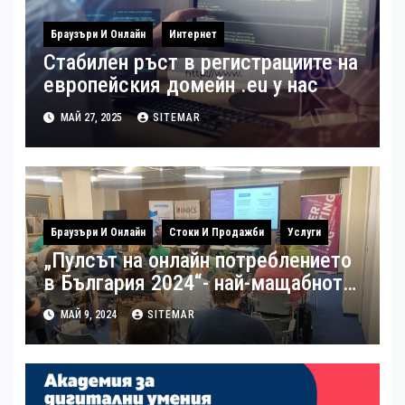
Браузъри И Онлайн
Интернет
Стабилен ръст в регистрациите на
европейския домейн .eu у нас
МАЙ 27, 2025
SITEMAR
Браузъри И Онлайн
Стоки И Продажби
Услуги
„Пулсът на онлайн потреблението
в България 2024“- най-мащабното
потребителско проучване на
МАЙ 9, 2024
SITEMAR
пазара на електронна търговия в
България беше представено
наскоро