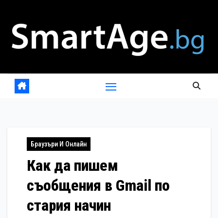
Skip
to
content
Браузъри И Онлайн
Как да пишем
съобщения в Gmail по
стария начин