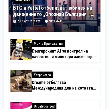
Любопитно
БТС и Yettel отбелязват юбилея на
движението „Опознай България –
100 национални туристически
АВГУСТ 7, 2026
SITEMAR
обекта“ със специална изложба в
София
Моите Приложения
Българският AI за контрол на
качествени майстори завзе още
шест страни в Европа
Устройства
Dreame отбелязва
Международния ден на котката
със специални предложения за
по-чист въздух в домовете с
любимци
Uncategorized