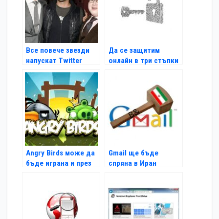
Все повече звезди
Да се защитим
напускат Twitter
онлайн в три стъпки
Angry Birds може да
Gmail ще бъде
бъде играна и през
спряна в Иран
Timeline