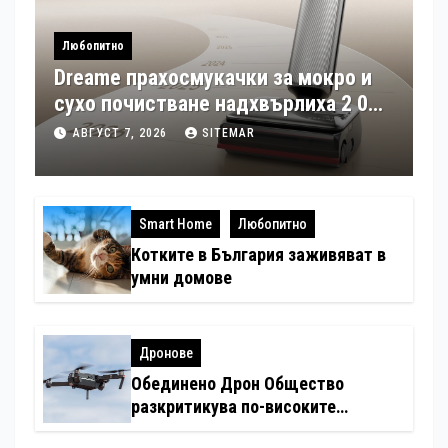
Любопитно
Dreame прахосмукачки за мокро и
сухо почистване надхвърлиха 2 000
патентни заявки в световен мащаб
АВГУСТ 7, 2026
SITEMAR
Smart Home
Любопитно
Котките в България заживяват в
умни домове
Дронове
Обединено Дрон Общество
разкритикува по-високите
минимални санкции за нарушения