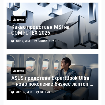
Лаптопи
Какво представя MSI на
COMPUTEX 2026
ЮНИ 4, 2026
SUNNY NEWS
Лаптопи
ASUS представи ExpertBook Ultra
– ново поколение бизнес лаптоп с
изкуствен интелект
МАР. 17, 2026
SITEMAR