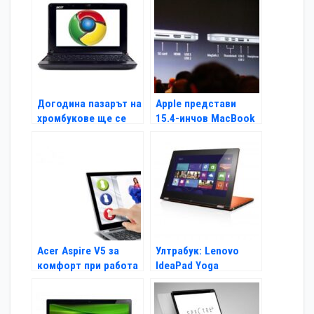
Догодина пазарът на
Apple представи
хромбукове ще се
15.4-инчов MacBook
увеличи
Pro с ретина дисплей
Acer Aspire V5 за
Ултрабук: Lenovo
комфорт при работа
IdeaPad Yoga