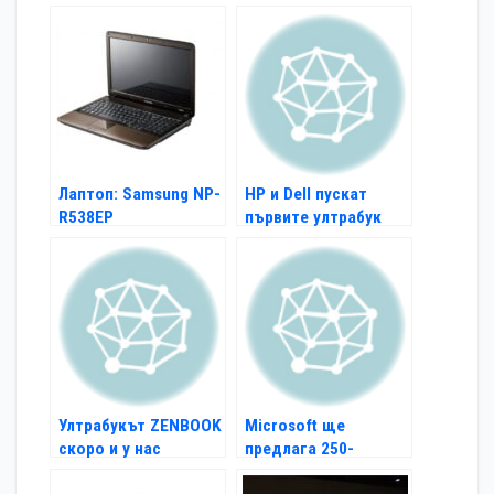
Лаптоп: Samsung NP-
HP и Dell пускат
R538EP
първите ултрабук
модели догодина
Ултрабукът ZENBOOK
Microsoft ще
скоро и у нас
предлага 250-
доларови компютри