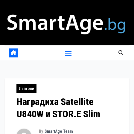
Skip
to
content
Лаптопи
Наградиха Satellite
U840W и STOR.E Slim
By
SmartAge Team