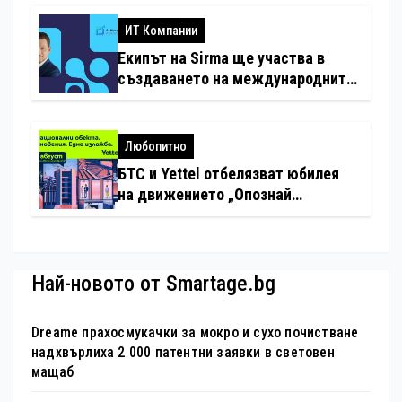
с дронове
ИТ Компании
Екипът на Sirma ще участва в
създаването на международните
стандарти за навлизане на
изкуствен интелект в
хотелиерството
Любопитно
БТС и Yettel отбелязват юбилея
на движението „Опознай
България – 100 национални
туристически обекта“ със
специална изложба в София
Най-новото от Smartage.bg
Dreame прахосмукачки за мокро и сухо почистване
надхвърлиха 2 000 патентни заявки в световен
мащаб