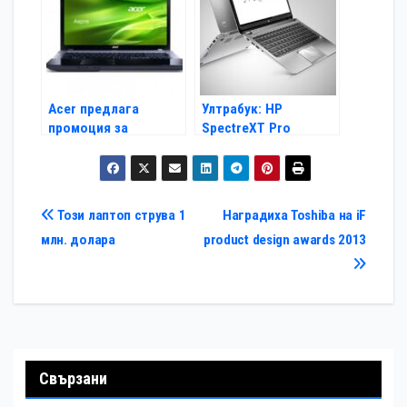
Acer предлага
Ултрабук: HP
промоция за
SpectreXT Pro
професионалисти
Навигация
Този лаптоп струва 1
Наградиха Toshiba на iF
млн. долара
product design awards 2013
Свързани