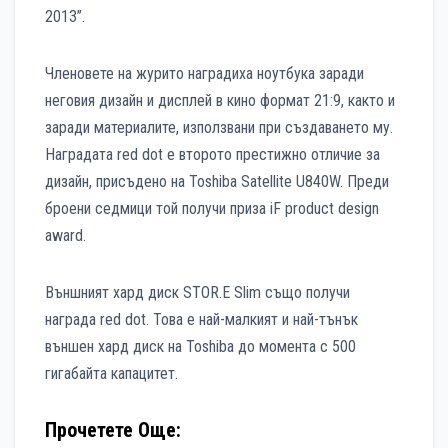
2013”.
Членовете на журито наградиха ноутбука заради
неговия дизайн и дисплей в кино формат 21:9, както и
заради материалите, използвани при създаването му.
Наградата red dot е второто престижно отличие за
дизайн, присъдено на Toshiba Satellite U840W. Преди
броени седмици той получи приза iF product design
award.
Външният хард диск STOR.E Slim също получи
награда red dot. Това е най-малкият и най-тънък
външен хард диск на Toshiba до момента с 500
гигабайта капацитет.
Прочетете Още: