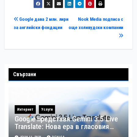
Навигация
Google дава 2 млн. лири
Nook Media подписа с
за английски фондации
още холивудски компании
Свързани
Интернет
Услуги
Google представя Gemini 3.5 Live
Translate: Нова ера в гласовия
превод в реално време на над 70