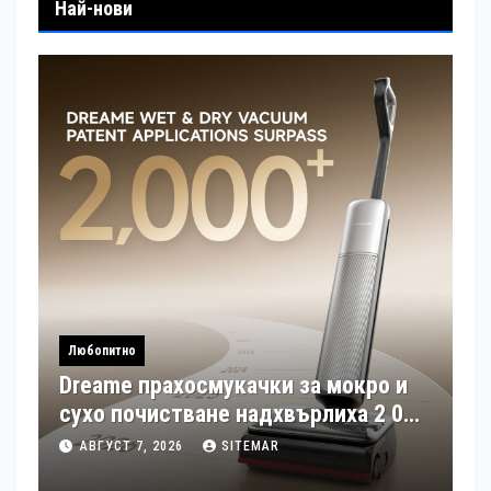
Най-нови
Любопитно
Dreame прахосмукачки за мокро и
сухо почистване надхвърлиха 2 000
патентни заявки в световен мащаб
АВГУСТ 7, 2026
SITEMAR