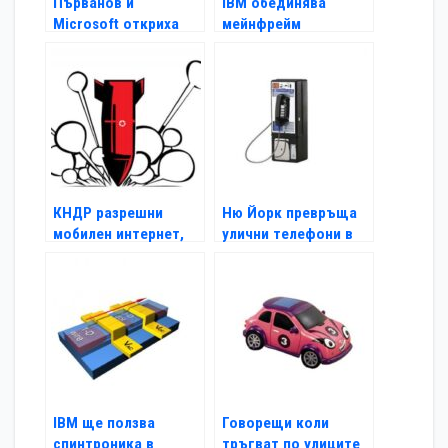
Първанов и
IBM обединява
Microsoft откриха
мейнфрейм
тестови център в
компютърни системи
УНСС
с Windows
КНДР разрешни
Ню Йорк превръща
мобилен интернет,
улични телефони в
но само за чужденци
WiFi зони
IBM ще ползва
Говорещи коли
спинтроника в
тръгват по улиците