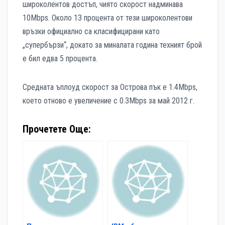
широколентов достъп, чиято скорост надминава
10Mbps. Около 13 процента от тези широколентови
връзки официално са класифицирани като
„супербързи“, докато за миналата година техният брой
е бил едва 5 процента.
Средната ъплоуд скорост за Острова пък е 1.4Mbps,
което отново е увеличение с 0.3Mbps за май 2012 г.
Прочетете Още: