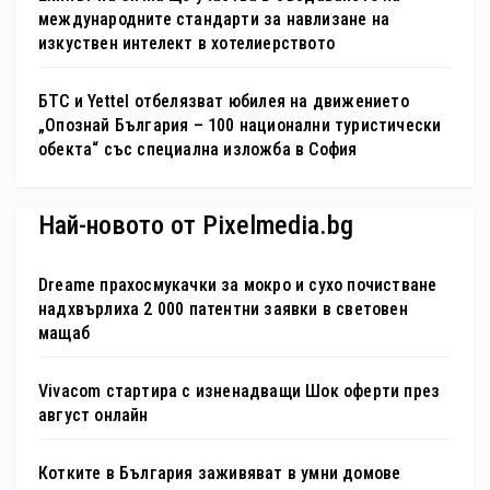
международните стандарти за навлизане на
изкуствен интелект в хотелиерството
БТС и Yettel отбелязват юбилея на движението
„Опознай България – 100 национални туристически
обекта“ със специална изложба в София
Най-новото от Pixelmedia.bg
Dreame прахосмукачки за мокро и сухо почистване
надхвърлиха 2 000 патентни заявки в световен
мащаб
Vivacom стартира с изненадващи Шок оферти през
август онлайн
Котките в България заживяват в умни домове