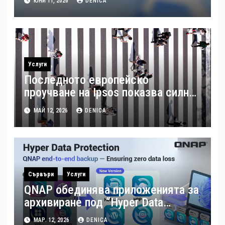
ЮНИ 11, 2026
DENICA
езика
Услуги
Последното европейско
проучване на Ipsos показва силна
подкрепа за гъвкавата заетост и
МАЙ 12, 2026
DENICA
местния бизнес в България
Сървъри
Услуги
QNAP обединява приложенията за
архивиране под “Hyper Data
Protection”
МАР. 12, 2026
DENICA