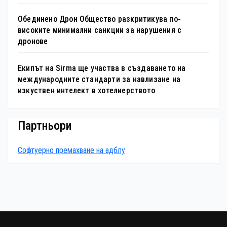
Обединено Дрон Общество разкритикува по-
високите минимални санкции за нарушения с
дронове
Екипът на Sirma ще участва в създаването на
международните стандарти за навлизане на
изкуствен интелект в хотелиерството
Партньори
Софтуерно премахване на адблу