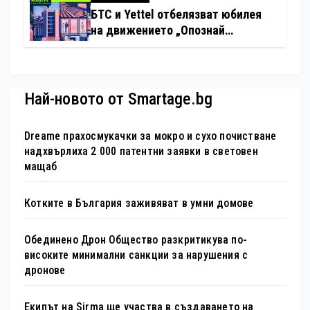
БТС и Yettel отбелязват юбилея
на движението „Опознай
България – 100 национални
туристически обекта“ със
специална изложба в София
Най-новото от Smartage.bg
Dreame прахосмукачки за мокро и сухо почистване
надхвърлиха 2 000 патентни заявки в световен
мащаб
Котките в България заживяват в умни домове
Обединено Дрон Общество разкритикува по-
високите минимални санкции за нарушения с
дронове
Екипът на Sirma ще участва в създаването на