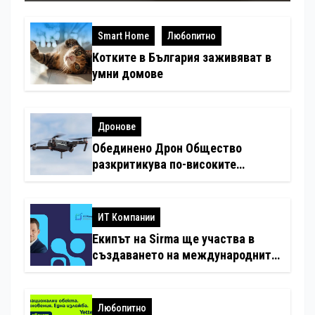
Smart Home
Любопитно
Котките в България заживяват в
умни домове
Дронове
Обединено Дрон Общество
разкритикува по-високите
минимални санкции за нарушения
с дронове
ИТ Компании
Екипът на Sirma ще участва в
създаването на международните
стандарти за навлизане на
изкуствен интелект в
хотелиерството
Любопитно