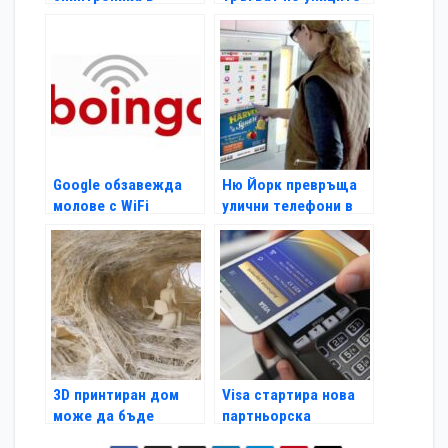
изчислителните
на Америка
технологии
Google обзавежда
Ню Йорк превръща
молове с WiFi
улични телефони в
таблети
3D принтиран дом
Visa стартира нова
може да бъде
партньорска
изграден за 1 ден
програма