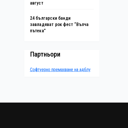
август
24 български банди
завладяват рок фест “Вълча
пътека”
Партньори
Софтуерно премахване на адблу