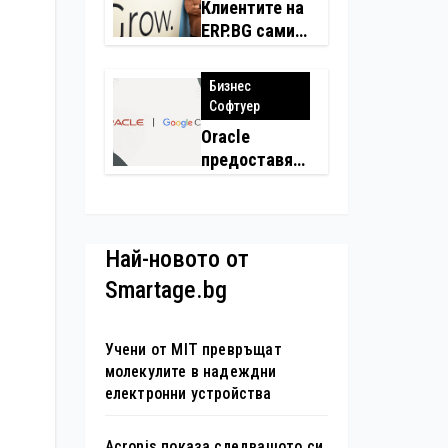
застраховки
Клиентите на
на едно
ERP.BG сами
място
създадоха
над 450
Бизнес
приложения
Софтуер
за ERP
Oracle
системата с
предоставя
помощта на
моделите
вградения в
Gemini на
нея изкуствен
Google на
интелект
хиляди
Най-новото от
клиенти на
Smartage.bg
бизнес
приложения
Учени от MIT превръщат
молекулите в надеждни
електронни устройства
Acronis показа следващото си