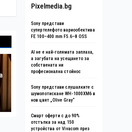
Pixelmedia.bg
Sony представи
супертелефото вариообектива
FE 100–400 mm F5.6–8 OSS
AI не е най-голямата заплаха,
а загубата на усещането за
собствената ни
професионална стойнос
а
Sony представи слушалките с
шумопотискане WH-1000XM6 в
нов цвят „Olive Gray“
Смарт оферти с до 90%
отстъпка за над 150
устройства от Vivacom през