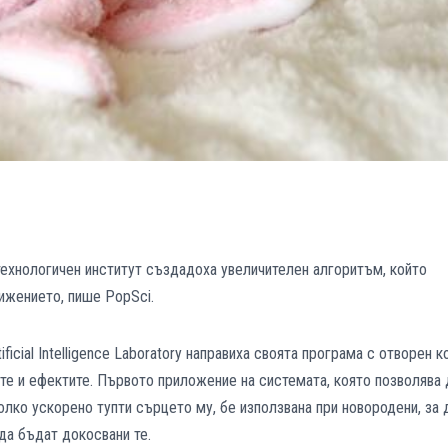
технологичен институт създадоха увеличителен алгоритъм, който
ижението, пише PopSci.
ficial Intelligence Laboratory направиха своята програма с отворен к
те и ефектите. Първото приложение на системата, която позволява 
олко ускорено тупти сърцето му, бе използвана при новородени, за 
 да бъдат докосвани те.