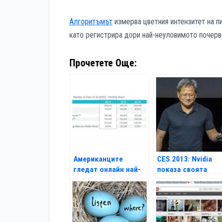
Алгоритъмът
измерва цветния интензитет на пи
като регистрира дори най-неуловимото почерве
Прочетете Още:
Американците
CES 2013: Nvidia
гледат онлайн най-
показа своята
много от всички
Android конзола
Shield