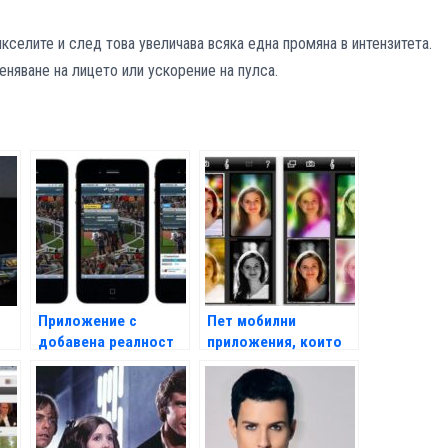
кселите и след това увеличава всяка една промяна в интензитета.
няване на лицето или ускорение на пулса.
Приложение с
Пет мобилни
добавена реалност
приложения, които
за конни
трябва да пробвате
надбягвания