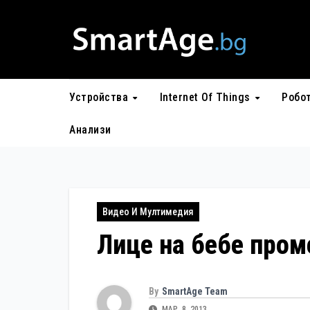
Skip
to
content
Устройства
Internet Of Things
Робо
Анализи
Видео И Мултимедия
Лице на бебе пром
By
SmartAge Team
МАР. 8, 2013