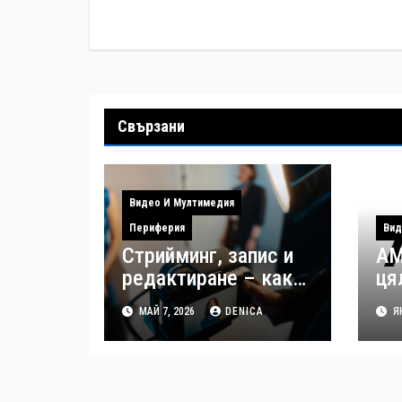
Свързани
Видео И Мултимедия
Периферия
Вид
Стрийминг, запис и
AM
редактиране – как
ця
да управлявате
за
МАЙ 7, 2026
DENICA
ЯН
файловете си като
из
създател
вр