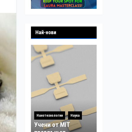
Най-нови
Нанотехнологии
Наука
Учени от MIT