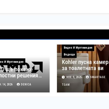
Видео И Мултимедия
Водещи
Kohler пусна камер
ео И Мултимедия
за тоалетната ви
D ще покаже
лостни решения
НОЕ. 5, 2025
SMARTAGE
 аудио-видео
. 14, 2026
DENICA
TEAM
лъчвания по
еме на ISE 2026