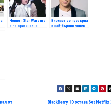
ра
Новият Star Wars ще
Виолист се превърна
е по оригинална
в най-бързия човек
история
на планетата
иал от
BlackBerry 10 остава без Netflix