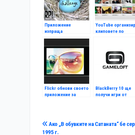
Приложение
YouTube организи
изпраща
клиповете по
информация чрез
"настроения"
дигитално
чуруликане
Flickr обнови своето
BlackBerry 10 ще
приложение за
получи игри от
iPhone
Gameloft
Навигация
Ако „В обувките на Сатаната“ бе сер
1995 г.