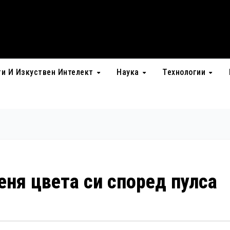
ти И Изкуствен Интелект
Наука
Технологии
еня цвета си според пулса