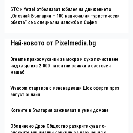
БТС и Yettel отбелязват юбилея на движението
„Опознай България – 100 национални туристически
обекта“ със специална изложба в София
Най-новото от Pixelmedia.bg
Dreame прахосмукачки за мокро и сухо почистване
надхвърлиха 2 000 патентни заявки в световен
мащаб
Vivacom стартира с изненадващи Шок оферти през
август онлайн
Котките в България заживяват в умни домове
Обединено Дрон Общество разкритикува по-
високите минимални санкции за нарушения с