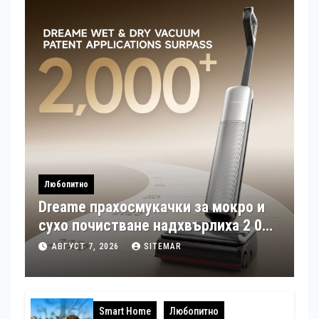
Любопитно
Dreame прахосмукачки за мокро и
сухо почистване надхвърлиха 2 000
патентни заявки в световен мащаб
АВГУСТ 7, 2026
SITEMAR
Smart Home
Любопитно