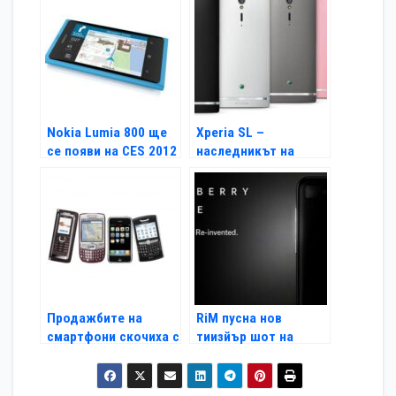
Nokia Lumia 800 ще
Xperia SL –
се появи на CES 2012
наследникът на
Xperia S
Продажбите на
RiM пусна нов
смартфони скочиха с
тиизйър шот на
47 процента
BlackBerry 10