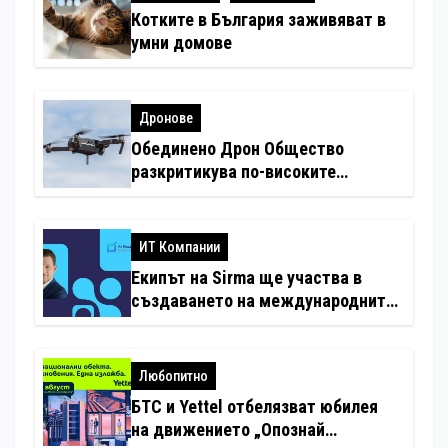
Котките в България заживяват в
умни домове
Дронове
Обединено Дрон Общество
разкритикува по-високите
минимални санкции за нарушения
с дронове
ИТ Компании
Екипът на Sirma ще участва в
създаването на международните
стандарти за навлизане на
изкуствен интелект в
хотелиерството
Любопитно
БТС и Yettel отбелязват юбилея
на движението „Опознай