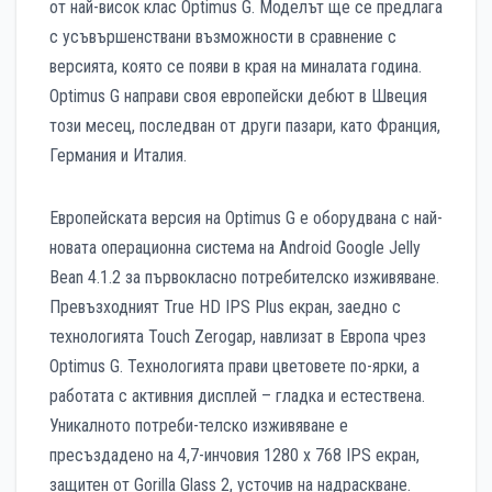
от най-висок клас Optimus G. Моделът ще се предлага
с усъвършенствани възможности в сравнение с
версията, която се появи в края на миналата година.
Optimus G направи своя европейски дебют в Швеция
този месец, последван от други пазари, като Франция,
Германия и Италия.
Европейската версия на Optimus G е оборудвана с най-
новата операционна система на Android Google Jelly
Bean 4.1.2 за първокласно потребителско изживяване.
Превъзходният True HD IPS Plus екран, заедно с
технологията Touch Zerogap, навлизат в Европа чрез
Optimus G. Технологията прави цветовете по-ярки, а
работата с активния дисплей – гладка и естествена.
Уникалното потреби-телско изживяване е
пресъздадено на 4,7-инчовия 1280 х 768 IPS екран,
защитен от Gorilla Glass 2, усточив на надраскване.