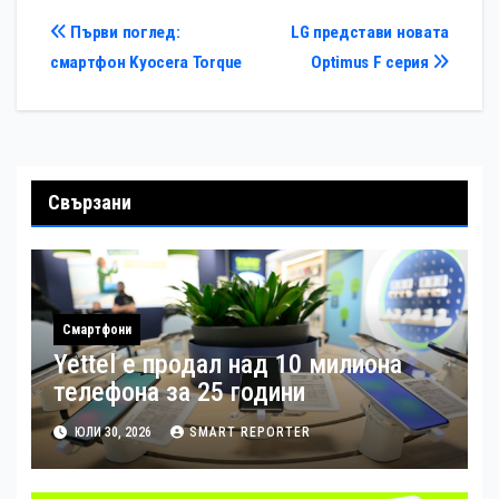
Навигация
Първи поглед:
LG представи новата
смартфон Kyocera Torque
Optimus F серия
Свързани
Смартфони
Yettel е продал над 10 милиона
телефона за 25 години
ЮЛИ 30, 2026
SMART REPORTER