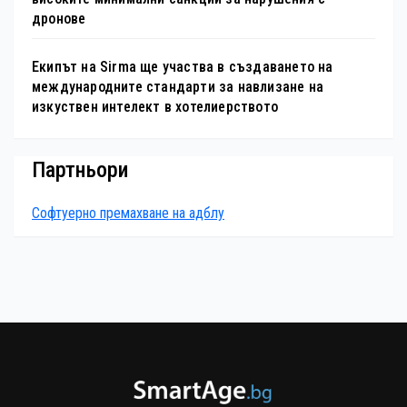
дронове
Екипът на Sirma ще участва в създаването на
международните стандарти за навлизане на
изкуствен интелект в хотелиерството
Партньори
Софтуерно премахване на адблу