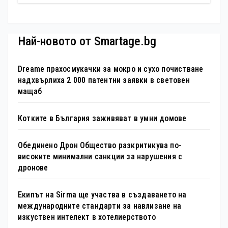
България – 100 национални
туристически обекта“ със
специална изложба в София
Най-новото от Smartage.bg
Dreame прахосмукачки за мокро и сухо почистване
надхвърлиха 2 000 патентни заявки в световен
мащаб
Котките в България заживяват в умни домове
Обединено Дрон Общество разкритикува по-
високите минимални санкции за нарушения с
дронове
Екипът на Sirma ще участва в създаването на
международните стандарти за навлизане на
изкуствен интелект в хотелиерството