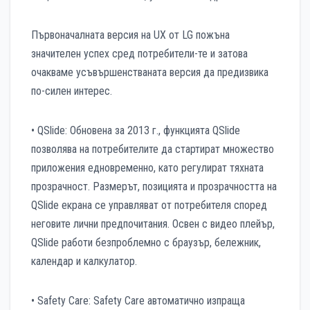
Първоначалната версия на UX от LG пожъна
значителен успех сред потребители-те и затова
очакваме усъвършенстваната версия да предизвика
по-силен интерес.
• QSlide: Обновена за 2013 г., функцията QSlide
позволява на потребителите да стартират множество
приложения едновременно, като регулират тяхната
прозрачност. Размерът, позицията и прозрачността на
QSlide екрана се управляват от потребителя според
неговите лични предпочитания. Освен с видео плейър,
QSlide работи безпроблемно с браузър, бележник,
календар и калкулатор.
• Safety Care: Safety Care автоматично изпраща