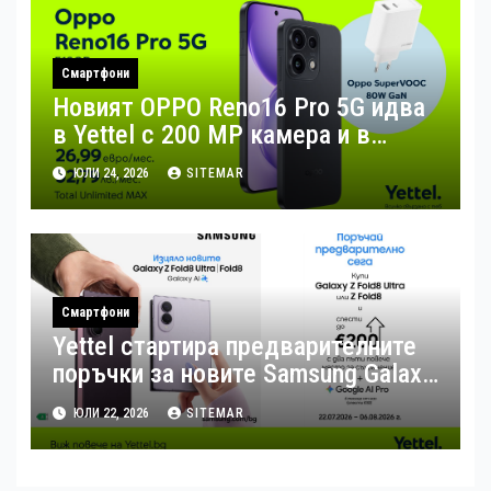
Смартфони
Новият OPPO Reno16 Pro 5G идва
в Yettel с 200 MP камера и в
комплект с 80W зарядно за бързо
ЮЛИ 24, 2026
SITEMAR
зареждане
Смартфони
Yettel стартира предварителните
поръчки за новите Samsung Galaxy
Z Flip8, Fold8 и Fold8 Ultra
ЮЛИ 22, 2026
SITEMAR