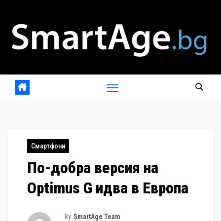
Skip
to
content
Смартфони
По-добра версия на
Optimus G идва в Европа
By
SmartAge Team