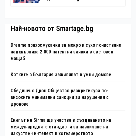
България – 100 национални
туристически обекта“ със
специална изложба в София
Най-новото от Smartage.bg
Dreame прахосмукачки за мокро и сухо почистване
надхвърлиха 2 000 патентни заявки в световен
мащаб
Котките в България заживяват в умни домове
Обединено Дрон Общество разкритикува по-
високите минимални санкции за нарушения с
дронове
Екипът на Sirma ще участва в създаването на
международните стандарти за навлизане на
изкуствен интелект в хотелиерството