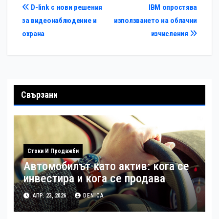
Навигация
D-link с нови решения
IBM опростява
за видеонаблюдение и
използването на облачни
охрана
изчисления
Свързани
Стоки И Продажби
Автомобилът като актив: кога се
инвестира и кога се продава
АПР. 23, 2026
DENICA