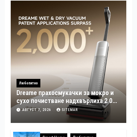
Любопитно
Dreame прахосмукачки за мокро и
сухо почистване надхвърлиха 2 000
патентни заявки в световен мащаб
АВГУСТ 7, 2026
SITEMAR