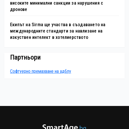
високите минимални санкции за нарушения с
дронове
Екипът на Sirma ще участва в създаването на
международните стандарти за навлизане на
изкуствен интелект в хотелиерството
Партньори
Софтуерно премахване на адблу