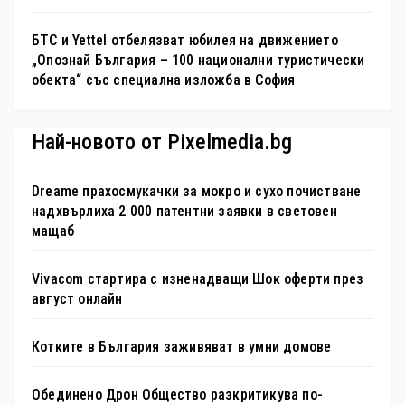
БТС и Yettel отбелязват юбилея на движението
„Опознай България – 100 национални туристически
обекта“ със специална изложба в София
Най-новото от Pixelmedia.bg
Dreame прахосмукачки за мокро и сухо почистване
надхвърлиха 2 000 патентни заявки в световен
мащаб
Vivacom стартира с изненадващи Шок оферти през
август онлайн
Котките в България заживяват в умни домове
Обединено Дрон Общество разкритикува по-