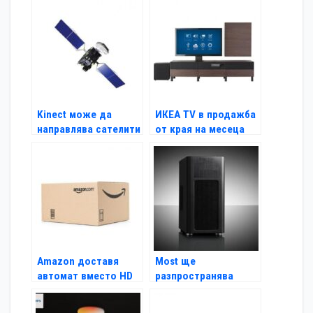
Kinect може да
ИКЕА TV в продажба
направлява сателити
от края на месеца
в орбита
Amazon доставя
Most ще
автомат вместо HD
разпространява
телевизор
продуктите на
Fractal Design