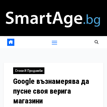
Skip
to
content
Стоки И Продажби
Google възнамерява да
пусне своя верига
магазини