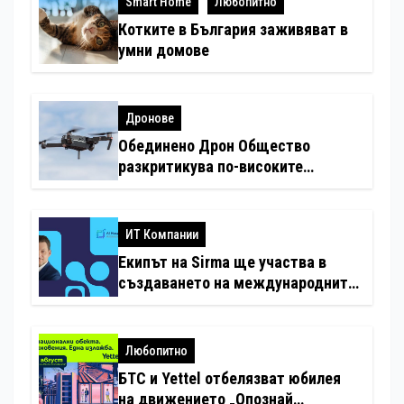
Smart Home
Любопитно
Котките в България заживяват в
умни домове
Дронове
Обединено Дрон Общество
разкритикува по-високите
минимални санкции за нарушения
с дронове
ИТ Компании
Екипът на Sirma ще участва в
създаването на международните
стандарти за навлизане на
изкуствен интелект в
хотелиерството
Любопитно
БТС и Yettel отбелязват юбилея
на движението „Опознай