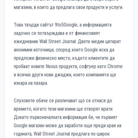
магазини, в които да предлага свои продукти и услуги.
Това твърди сайтът 9to5Google, а информацията
задочно се потвърждава и от финансовият
ежедневник Wall Street Journal. Двете медии цитират
анонимни източници, според които Google иска да
предложи физическо място, където клиентите да
пробват новите Nexus продукти, софтуер като Chrome
и всички други нови джаджи, които компанията ще
изкара на пазара.
Слуховете обаче се различават що се отнася до
времето, когато тези магазини ще отворят врати.
Докато първоначалната информация бе, че първият
Google магазин може да заработи още преди края на
годината, Wall Street Journal предлага по-широк