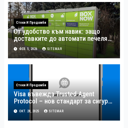
Стоки И Продажби
От удобство към навик: защо
доставките до автомати печелят
потребителите
ФЕВ. 5, 2026
SITEMAR
Стоки И Продажби
Visa въвежда Trusted Agent
Protocol – нов стандарт за сигурна
AI търговия
ОКТ. 28, 2025
SITEMAR