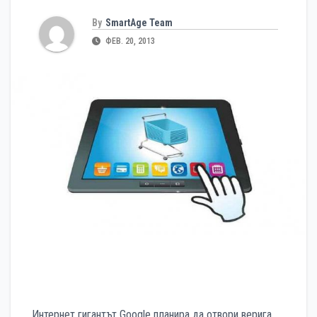
By
SmartAge Team
ФЕВ. 20, 2013
Интернет гигантът Google планира да отвори верига