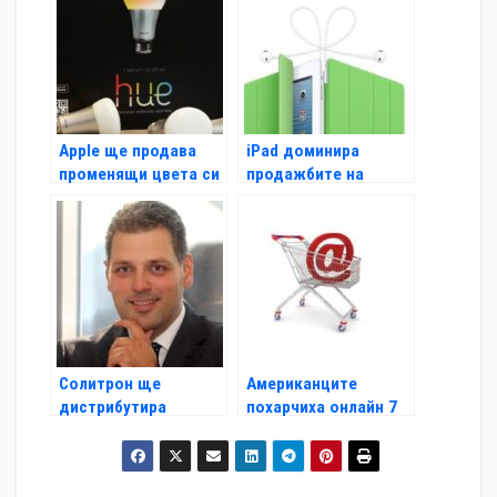
Apple ще продава
iPad доминира
променящи цвета си
продажбите на
крушки
таблети на Черния
петък
Солитрон ще
Американците
дистрибутира
похарчиха онлайн 7
решенията на D-Link
млрд. за седмица
в България