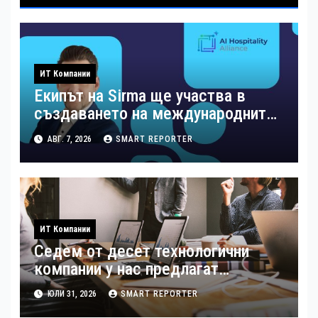
ИТ Компании
Екипът на Sirma ще участва в
създаването на международните
стандарти за навлизане на
АВГ. 7, 2026
SMART REPORTER
изкуствен интелект в
хотелиерството
ИТ Компании
Седем от десет технологични
компании у нас предлагат
хибридна работа
ЮЛИ 31, 2026
SMART REPORTER