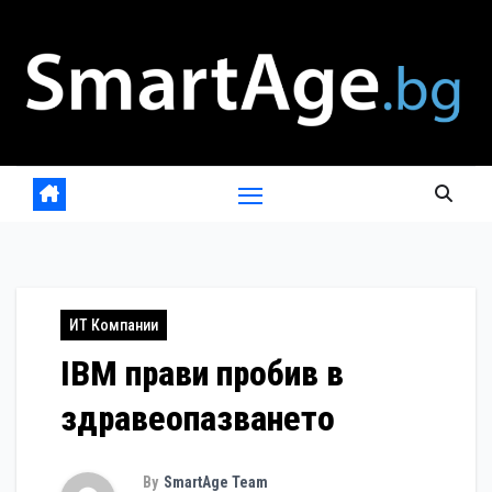
Skip
to
content
ИТ Компании
IBM прави пробив в
здравеопазването
By
SmartAge Team