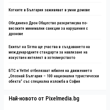
Котките в България заживяват в умни домове
Обединено Дрон Общество разкритикува по-
високите минимални санкции за нарушения с
дронове
Екипът на Sirma ще участва в създаването на
международните стандарти за навлизане на
изкуствен интелект в хотелиерството
БТС и Yettel отбелязват юбилея на движението
„Опознай България – 100 национални туристически
обекта“ със специална изложба в София
Най-новото от Pixelmedia.bg