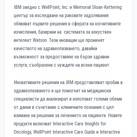
IBM заедно с WellPoint, Inc. и Memorial Sloan-Kettering
център за изследване на раковите задолявания
обявяват първите решения в сферата на когнитивните
изчисления, базирани на системата за изкуствен
интелект Watson. Тези иновации ще променят
качеството на здравеопазването, давайки
възможност за предоставяне на бързи здравни
услуги, съобразени с нуждите на всеки пациент.
Иновативните решения на IBM представляват пробив в
здравеопазването и ще помогнат на медицински
специалисти да анализират и използват големи обеми
от данни в съчетание с клиничните познания с цел
взимане на решения за лечението на пациенти. Новите
продукти включват Interactive Care Insights for
Oncology, WellPoint Interactive Care Guide и Interactive