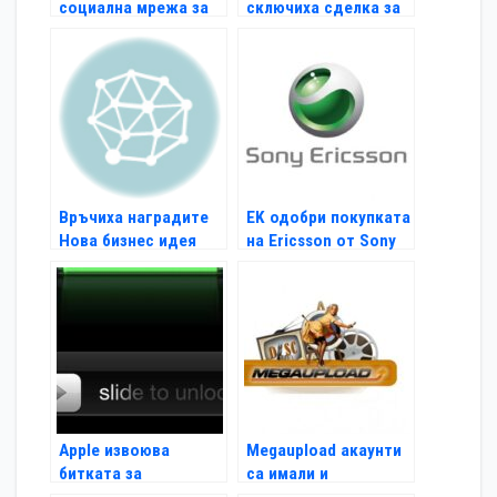
социална мрежа за
сключиха сделка за
студенти
видео серии
Връчиха наградите
EK одобри покупката
Нова бизнес идея
на Ericsson от Sony
Apple извоюва
Megaupload акаунти
битката за
са имали и
жестовото
американски