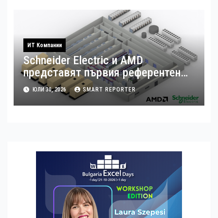
ИТ Компании
Schneider Electric и AMD
представят първия референтен
дизайн на платформата Helios за
ЮЛИ 30, 2026
SMART REPORTER
ускорено изграждане на фабрики
за ИИ