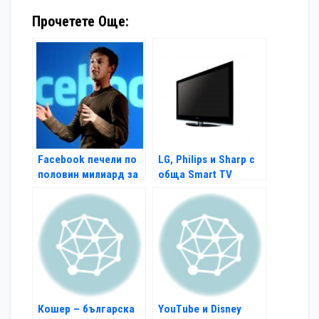
Прочетете Още:
Facebook печели по
LG, Philips и Sharp с
половин милиард за
обща Smart TV
6 месеца
платформа
Кошер – българска
YouTube и Disney