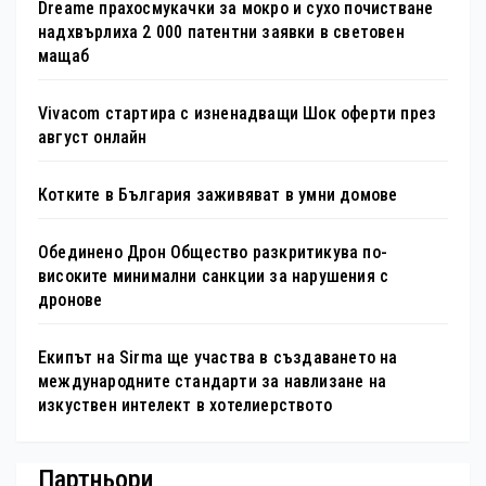
Dreame прахосмукачки за мокро и сухо почистване
надхвърлиха 2 000 патентни заявки в световен
мащаб
Vivacom стартира с изненадващи Шок оферти през
август онлайн
Котките в България заживяват в умни домове
Обединено Дрон Общество разкритикува по-
високите минимални санкции за нарушения с
дронове
Екипът на Sirma ще участва в създаването на
международните стандарти за навлизане на
изкуствен интелект в хотелиерството
Партньори