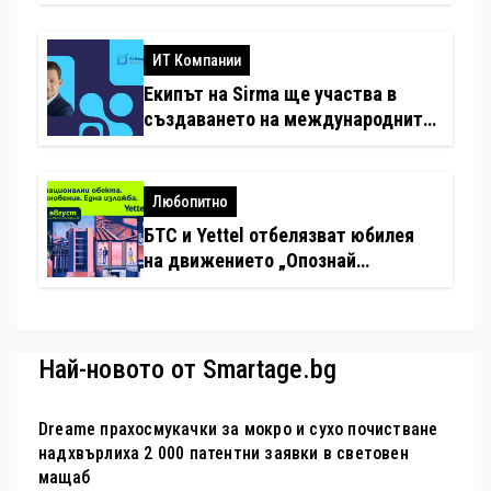
минимални санкции за нарушения
с дронове
ИТ Компании
Екипът на Sirma ще участва в
създаването на международните
стандарти за навлизане на
изкуствен интелект в
хотелиерството
Любопитно
БТС и Yettel отбелязват юбилея
на движението „Опознай
България – 100 национални
туристически обекта“ със
специална изложба в София
Най-новото от Smartage.bg
Dreame прахосмукачки за мокро и сухо почистване
надхвърлиха 2 000 патентни заявки в световен
мащаб