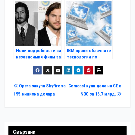
отключване
политици
Нови подробности за
IBM прави облачните
независимия филм за
технологии по-
Стив Джобс
достъпни
Навигация
Opera закупи Skyfire за
Comcast купи дела на GE в
155 милиона долара
NBC за 16.7 млрд.
Свързани