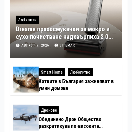
Любопитно
Dreame прахосмукачки за мокро и
сухо почистване надхвърлиха 2 000
патентни заявки в световен мащаб
АВГУСТ 7, 2026
SITEMAR
Smart Home
Любопитно
Котките в България заживяват в
умни домове
Дронове
Обединено Дрон Общество
разкритикува по-високите