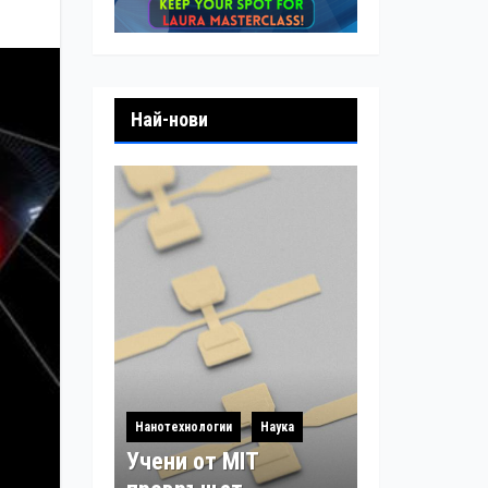
Най-нови
Нанотехнологии
Наука
Учени от MIT