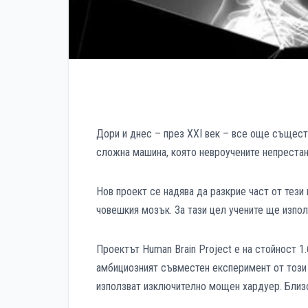
Дори и днес – през XXI век – все още същест
сложна машина, която невроучените непрестан
Нов проект се надява да разкрие част от тези
човешкия мозък. За тази цел учените ще изпол
Проектът Human Brain Project е на стойност 1.
амбициозният съвместен експеримент от този 
използват изключително мощен хардуер. Близ