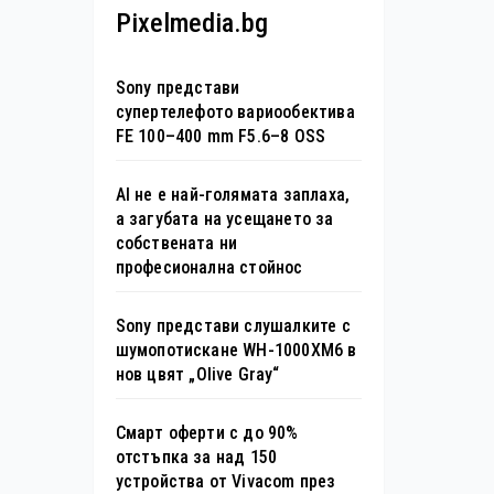
Pixelmedia.bg
Sony представи
супертелефото вариообектива
FE 100–400 mm F5.6–8 OSS
AI не е най-голямата заплаха,
а загубата на усещането за
собствената ни
професионална стойнос
Sony представи слушалките с
шумопотискане WH-1000XM6 в
нов цвят „Olive Gray“
Смарт оферти с до 90%
отстъпка за над 150
устройства от Vivacom през