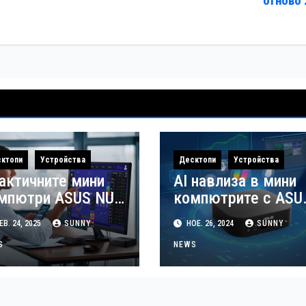
отново
ктопи
Устройства
Десктопи
Устройства
актичните мини
AI навлиза в мини
мпютри ASUS NUC
компютрите с ASU
 Essential вече се
NUC 14 Pro AI
В. 24, 2025
SUNNY
НОЕ. 26, 2024
SUNNY
едлагат в
лгария
S
NEWS