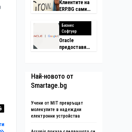
застраховки
Клиентите на
0
на едно
ERP.BG сами
място
създадоха
над 450
Бизнес
приложения
Софтуер
за ERP
Oracle
системата с
предоставя
помощта на
моделите
вградения в
Gemini на
нея изкуствен
Google на
интелект
хиляди
Най-новото от
клиенти на
Smartage.bg
бизнес
приложения
Учени от MIT превръщат
молекулите в надеждни
електронни устройства
ти
Acronis показа следващото си