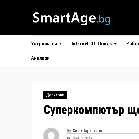
Skip
to
content
Устройства
Internet Of Things
Робо
Анализи
Десктопи
Суперкомпютър ще
By
SmartAge Team
ФЕВ. 7, 2013