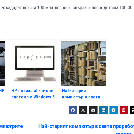
пресъздадат всички 100 млн. неврони, свързани посредством 100 00
HP
HP показа all-in-one
Най-старият
система с Windows 8
компютър в света
проработи отново
омпютрите
Най-старият компютър в света прорабо