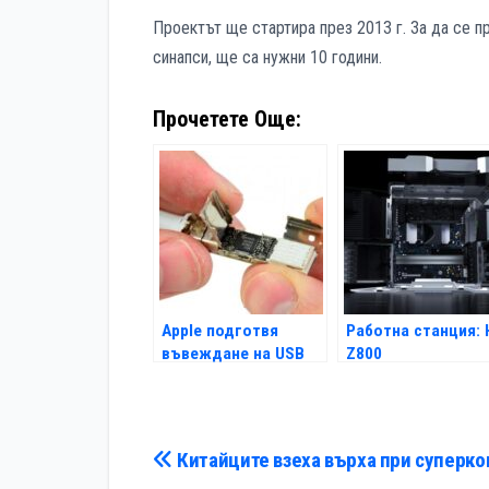
Проектът ще стартира през 2013 г. За да се 
синапси, ще са нужни 10 години.
Прочетете Още:
Apple подготвя
Работна станция: 
въвеждане на USB
Z800
3.0
Навигация
Китайците взеха върха при суперк