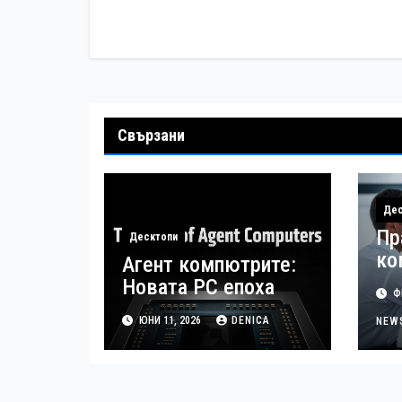
Свързани
Дес
Пр
Десктопи
ко
Агент компютрите:
14
Новата РС епоха
ФЕ
пр
ЮНИ 11, 2026
DENICA
Бъ
NEW