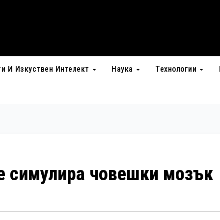
ти И Изкуствен Интелект
Наука
Технологии
 симулира човешки мозък