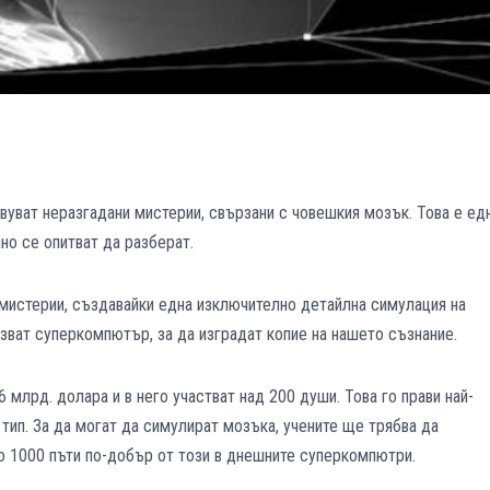
вуват неразгадани мистерии, свързани с човешкия мозък. Това е ед
но се опитват да разберат.
 мистерии, създавайки една изключително детайлна симулация на
зват суперкомпютър, за да изградат копие на нашето съзнание.
6 млрд. долара и в него участват над 200 души. Това го прави най-
тип. За да могат да симулират мозъка, учените ще трябва да
о 1000 пъти по-добър от този в днешните суперкомпютри.