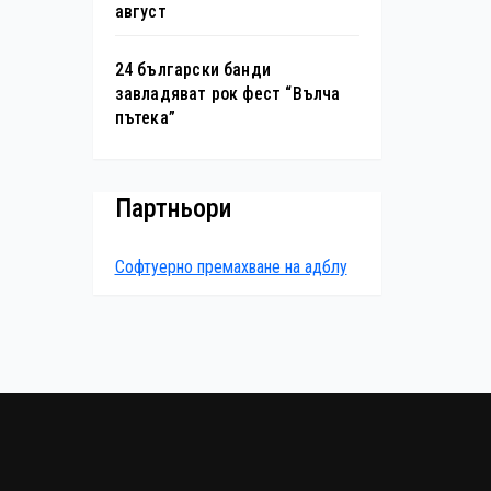
август
24 български банди
завладяват рок фест “Вълча
пътека”
Партньори
Софтуерно премахване на адблу