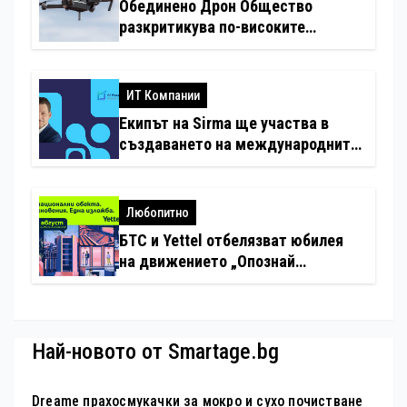
Обединено Дрон Общество
разкритикува по-високите
минимални санкции за нарушения
с дронове
ИТ Компании
Екипът на Sirma ще участва в
създаването на международните
стандарти за навлизане на
изкуствен интелект в
хотелиерството
Любопитно
БТС и Yettel отбелязват юбилея
на движението „Опознай
България – 100 национални
туристически обекта“ със
специална изложба в София
Най-новото от Smartage.bg
Dreame прахосмукачки за мокро и сухо почистване