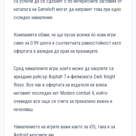
са успели да се сдобият с по-интересните заглавия от
каталога на Gameloft могат да направят това при едно
солидно намаление.
Компанията обяви, че ще пусне всички по-нови игри
само за 0.99 цента и съответната равностойност като
офертата е валидна до края на празниците.
Сред намалените игри, които може да закупите са
аркадния рейсър Asphalt 7 и филмовата Dark Knight
Rises. Все пак в офертата на издателя не влиза
неговият последен хит Modern combat 4, който
очевидно все още се счита за прекалено важен и
печеливш.
Намалението на игрите важи както за iOS, така и за
Android версиите им.