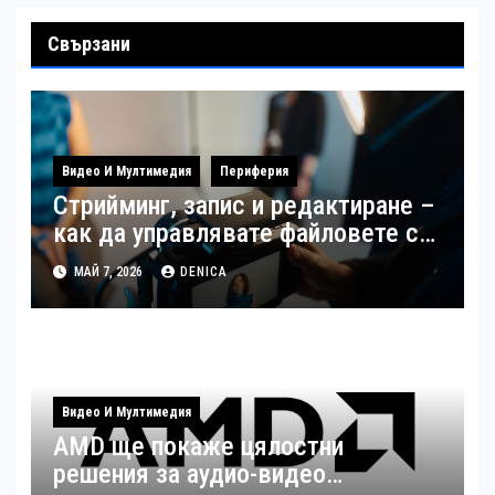
Свързани
Видео И Мултимедия
Периферия
Стрийминг, запис и редактиране –
как да управлявате файловете си
като създател
МАЙ 7, 2026
DENICA
Видео И Мултимедия
AMD ще покаже цялостни
решения за аудио-видео