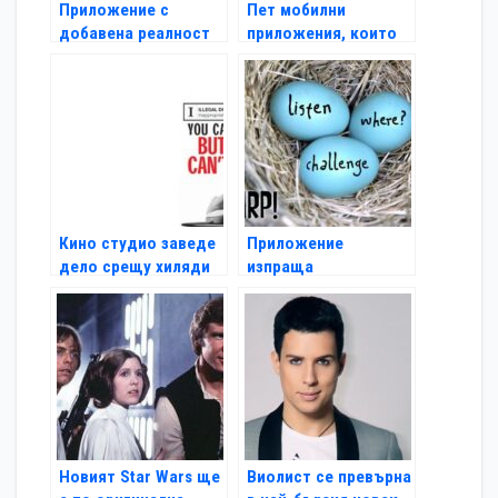
Приложение с
Пет мобилни
добавена реалност
приложения, които
за конни
трябва да пробвате
надбягвания
Кино студио заведе
Приложение
дело срещу хиляди
изпраща
за пиратство
информация чрез
дигитално
чуруликане
Новият Star Wars ще
Виолист се превърна