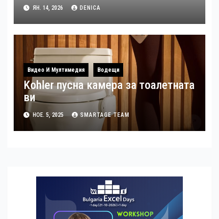
излъчвания по време на ISE 2026
ЯН. 14, 2026
DENICA
Видео И Мултимедия
Водещи
Kohler пусна камера за тоалетната
ви
НОЕ. 5, 2025
SMARTAGE TEAM