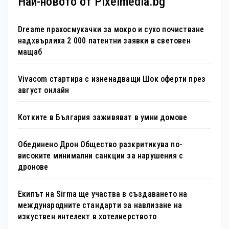
Най-новото от Pixelmedia.bg
Dreame прахосмукачки за мокро и сухо почистване
надхвърлиха 2 000 патентни заявки в световен
мащаб
Vivacom стартира с изненадващи Шок оферти през
август онлайн
Котките в България заживяват в умни домове
Обединено Дрон Общество разкритикува по-
високите минимални санкции за нарушения с
дронове
Екипът на Sirma ще участва в създаването на
международните стандарти за навлизане на
изкуствен интелект в хотелиерството