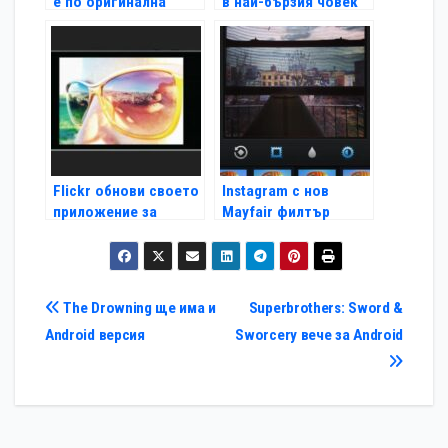
е по оригинална
в най-бързия човек
история
на планетата
Flickr обнови своето
Instagram с нов
приложение за
Mayfair филтър
iPhone
Навигация
The Drowning ще има и
Superbrothers: Sword &
Android версия
Sworcery вече за Android