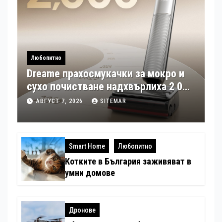
Любопитно
Dreame прахосмукачки за мокро и
сухо почистване надхвърлиха 2 000
патентни заявки в световен мащаб
АВГУСТ 7, 2026
SITEMAR
Smart Home
Любопитно
Котките в България заживяват в
умни домове
Дронове