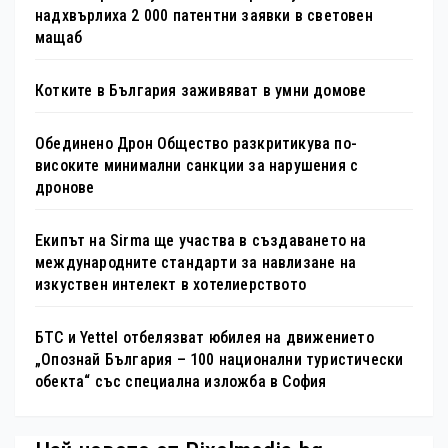
надхвърлиха 2 000 патентни заявки в световен
мащаб
Котките в България заживяват в умни домове
Обединено Дрон Общество разкритикува по-
високите минимални санкции за нарушения с
дронове
Екипът на Sirma ще участва в създаването на
международните стандарти за навлизане на
изкуствен интелект в хотелиерството
БТС и Yettel отбелязват юбилея на движението
„Опознай България – 100 национални туристически
обекта“ със специална изложба в София