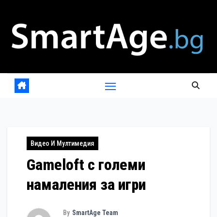
Skip
to
content
Видео И Мултимедия
Gameloft с големи
намаления за игри
By
SmartAge Team