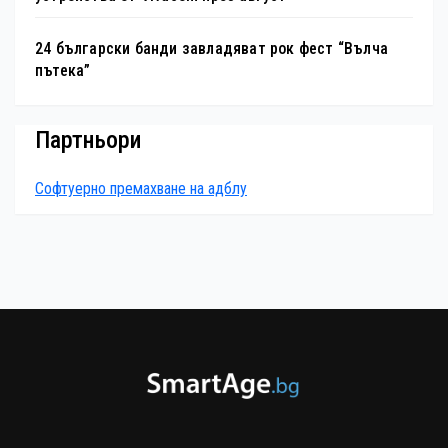
24 български банди завладяват рок фест “Вълча
пътека”
Партньори
Софтуерно премахване на адблу