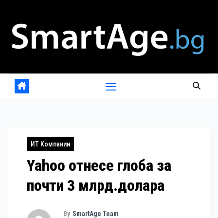
Skip
to
content
ИТ Компании
Yahoo отнесе глоба за
почти 3 млрд.долара
By
SmartAge Team