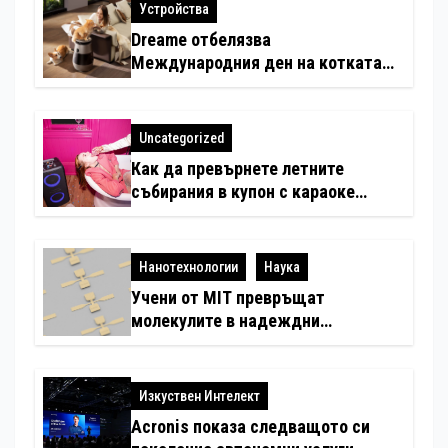
Устройства
Dreame отбелязва
Международния ден на котката
със специални предложения за
по-чист въздух в домовете с
любимци
Uncategorized
Как да превърнете летните
събирания в купон с караоке
система
Нанотехнологии
Наука
Учени от MIT превръщат
молекулите в надеждни
електронни устройства
Изкуствен Интелект
Acronis показа следващото си