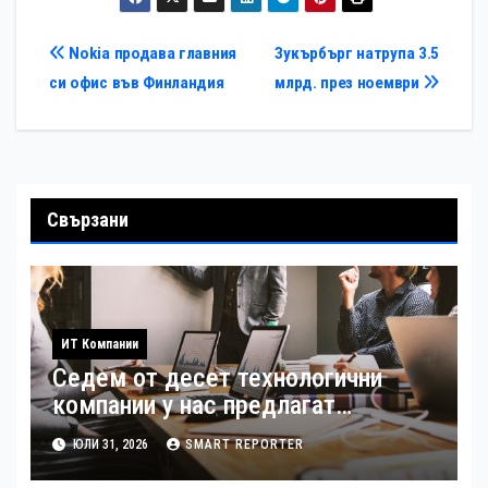
Навигация
Nokia продава главния
Зукърбърг натрупа 3.5
си офис във Финландия
млрд. през ноември
Свързани
ИТ Компании
Седем от десет технологични
компании у нас предлагат
хибридна работа
ЮЛИ 31, 2026
SMART REPORTER