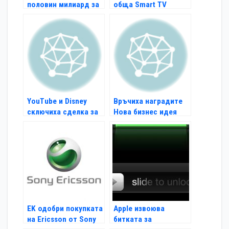
половин милиард за
обща Smart TV
6 месеца
платформа
YouTube и Disney
Връчиха наградите
сключиха сделка за
Нова бизнес идея
видео серии
EK одобри покупката
Apple извоюва
на Ericsson от Sony
битката за