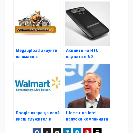
жестовото
отключване
Megaupload акаунти
Акциите на HTC
са имали и
паднаха с 6.8
американски
процента
политици
Google изпраща свой
Шефът на Intel
висш служител в
напуска компанията
борда на Wal-Mart