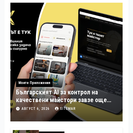
Моите Приложения
Българският AI за контрол на
качествени майстори завзе още
шест страни в Европа
АВГУСТ 6, 2026
SITEMAR