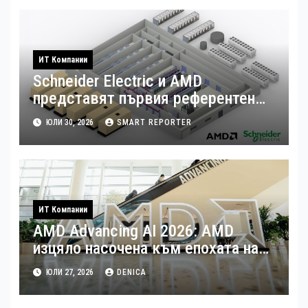
ИТ Компании
Schneider Electric и AMD
представят първия референтен
дизайн на платформата Helios за
ЮЛИ 30, 2026
SMART REPORTER
ускорено изграждане на фабрики
за ИИ
ИТ Компании
AMD Advancing AI 2026: AMD
изцяло насочена към епохата на
Агентния AI
ЮЛИ 27, 2026
DENICA