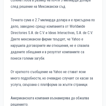
солена глоба в размер на почти 3 милиарда долара
след решение на Мексикански съд.
Точната сума е 2.7 милиарда долара и е присъдена по
дело, заведено срещу компанията от Worldwide
Directories S.A. de C.V. и Ideas Interactivas, S.A. de C.V.
Двете мексикански фирми твърдят, че Yahoo е
нарушила договорните им отношения, не е спазила
дадените обещания и в резултат компаниите са
понеси големи загуби.
От краткото съобщение на Yahoo не стават ясни
много подробности, но очевидно случаят се касае за
услуга, свързана с платформа за жълти страници.
Американската компания възнамерява да обжалва
решението.