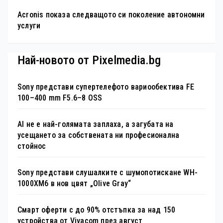
Acronis показа следващото си поколение автономни
услуги
Най-новото от Pixelmedia.bg
Sony представи супертелефото вариообектива FE
100–400 mm F5.6–8 OSS
AI не е най-голямата заплаха, а загубата на
усещането за собствената ни професионална
стойнос
Sony представи слушалките с шумопотискане WH-
1000XM6 в нов цвят „Olive Gray“
Смарт оферти с до 90% отстъпка за над 150
устройства от Vivacom през август