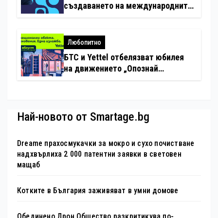
създаването на международните
стандарти за навлизане на
изкуствен интелект в
хотелиерството
Любопитно
БТС и Yettel отбелязват юбилея
на движението „Опознай
България – 100 национални
туристически обекта“ със
специална изложба в София
Най-новото от Smartage.bg
Dreame прахосмукачки за мокро и сухо почистване
надхвърлиха 2 000 патентни заявки в световен
мащаб
Котките в България заживяват в умни домове
Обединено Дрон Общество разкритикува по-