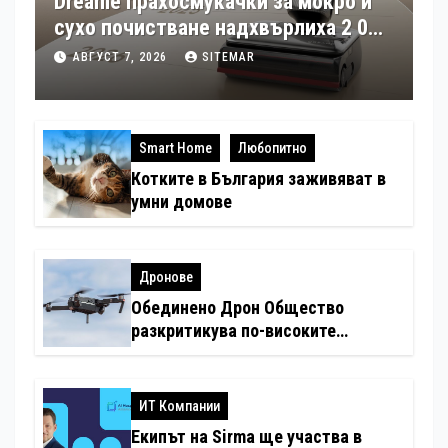
Dreame прахосмукачки за мокро и
сухо почистване надхвърлиха 2 000
патентни заявки в световен мащаб
АВГУСТ 7, 2026
SITEMAR
Smart Home
Любопитно
Котките в България заживяват в
умни домове
Дронове
Обединено Дрон Общество
разкритикува по-високите
минимални санкции за нарушения
с дронове
ИТ Компании
Екипът на Sirma ще участва в