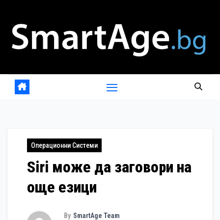
Skip
to
content
Операционни Системи
Siri може да заговори на
още езици
By
SmartAge Team