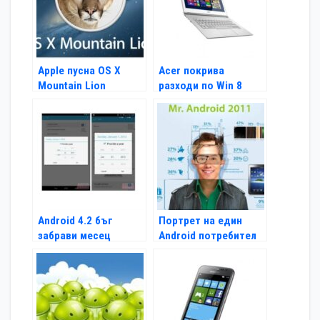
Apple пусна OS X
Acer покрива
Mountain Lion
разходи по Win 8
ъпгрейд
Android 4.2 бъг
Портрет на един
забрави месец
Android потребител
декември