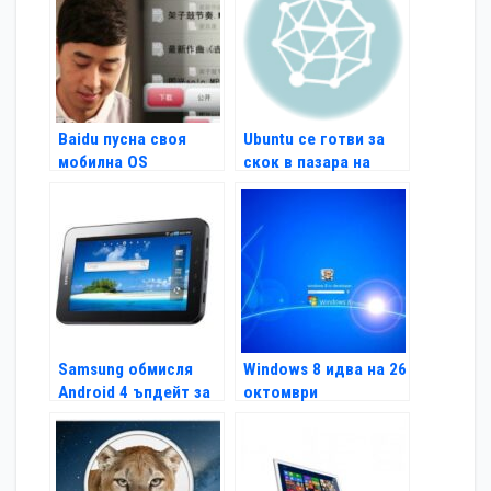
Baidu пусна своя
Ubuntu се готви за
мобилна OS
скок в пазара на
таблети
Samsung обмисля
Windows 8 идва на 26
Android 4 ъпдейт за
октомври
Galaxy Tab