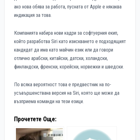
ако нова обява за работа, пусната от Apple е някаква
индикация за това.
Компанията набира нови кадри за софтуерния екип,
който разработва Siri като изискването е подходящият
кандидат да има като майчин език или да говори
отлично арабски, китайски, датски, холандски,
финландски, френски, корейски, норвежки и шведски.
По всяка вероятност това е предвестник на по-
усъвършенствана версия на Siri, която ще може да
възприема команди на тези езици.
Прочетете Още: