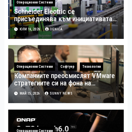
Операционни Системи
Schneider Electric се
присъединява към инициативата
на Световния икономически
ЮЛИ 16, 2026
DENICA
форум за създаването на модел с
отворен код за дигиталната
трансформация на
производството
Операционни Системи
Софтуер
Технологии
Компаниите преосмислят VMware
стратегиите си на фона на
растящите разходи за
МАЙ 15, 2026
SUNNY NEWS
виртуализация
Операционни Системи