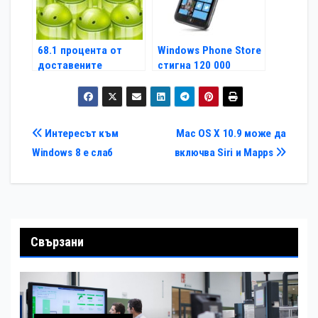
68.1 процента от
Windows Phone Store
доставените
стигна 120 000
телефони са Android
приложения
Навигация
Интересът към
Mac OS X 10.9 може да
Windows 8 e слаб
включва Siri и Mapps
Свързани