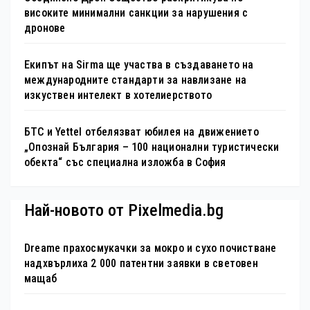
високите минимални санкции за нарушения с
дронове
Екипът на Sirma ще участва в създаването на
международните стандарти за навлизане на
изкуствен интелект в хотелиерството
БТС и Yettel отбелязват юбилея на движението
„Опознай България – 100 национални туристически
обекта“ със специална изложба в София
Най-новото от Pixelmedia.bg
Dreame прахосмукачки за мокро и сухо почистване
надхвърлиха 2 000 патентни заявки в световен
мащаб