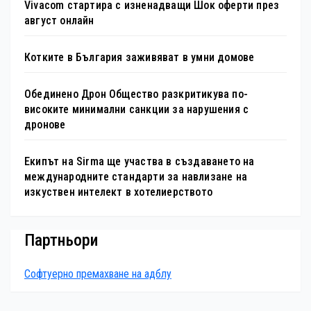
Vivacom стартира с изненадващи Шок оферти през
август онлайн
Котките в България заживяват в умни домове
Обединено Дрон Общество разкритикува по-
високите минимални санкции за нарушения с
дронове
Екипът на Sirma ще участва в създаването на
международните стандарти за навлизане на
изкуствен интелект в хотелиерството
Партньори
Софтуерно премахване на адблу