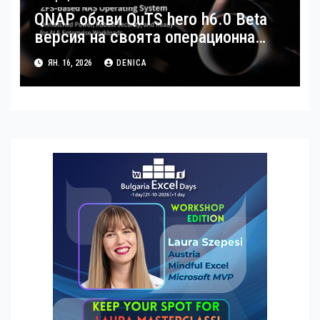
QNAP обяви QuTS hero h6.0 Beta
версия на своята операционна
система
ЯН. 16, 2026
DENICA