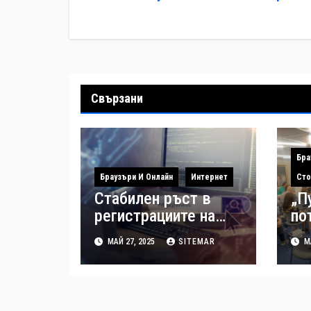
Свързани
Бра
Браузъри И Онлайн
Интернет
Сто
Стабилен ръст в
„П
регистрациите на
по
европейския домейн
Бъ
МАЙ 27, 2025
SITEMAR
МА
.eu у нас
ма
по
пр
на