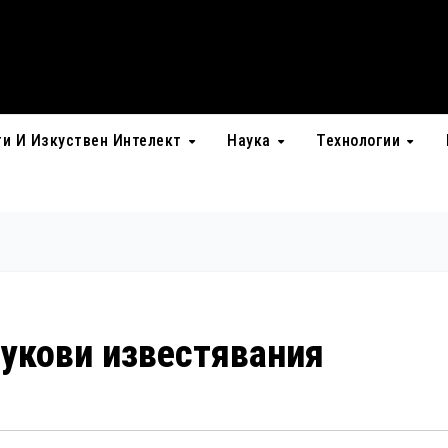
ти И Изкуствен Интелект
Наука
Технологии
вукови известявания