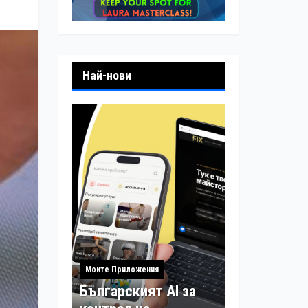
Най-нови
Моите Приложения
Българският AI за