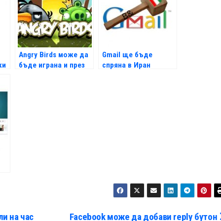
Angry Birds може да
Gmail ще бъде
ки
бъде играна и през
спряна в Иран
Timeline
ли на час
Facebook може да добави reply бутон