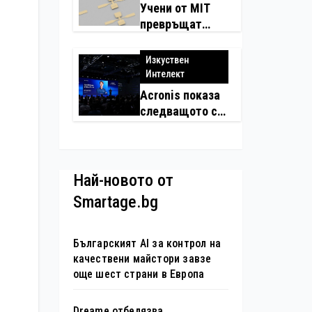
Учени от MIT
превръщат
молекулите в
надеждни
Изкуствен
електронни
Интелект
устройства
Acronis показа
следващото си
поколение
автономни
услуги
Най-новото от
Smartage.bg
Българският AI за контрол на
качествени майстори завзе
още шест страни в Европа
Dreame отбелязва