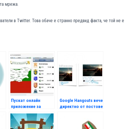
та мрежа.
ели в Twitter. Това обаче е странно предвид факта, че той не е
Пускат онлайн
Google Hangouts вече
приложение за
директно от постове
градовете на
България