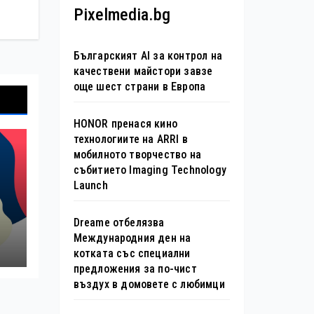
Pixelmedia.bg
Българският AI за контрол на
качествени майстори завзе
още шест страни в Европа
HONOR пренася кино
технологиите на ARRI в
мобилното творчество на
събитието Imaging Technology
Launch
Dreame отбелязва
е
Международния ден на
котката със специални
предложения за по-чист
въздух в домовете с любимци
я