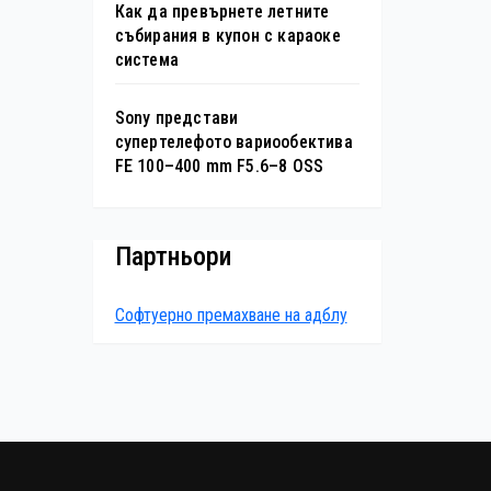
Как да превърнете летните
събирания в купон с караоке
система
Sony представи
супертелефото вариообектива
FE 100–400 mm F5.6–8 OSS
Партньори
Софтуерно премахване на адблу