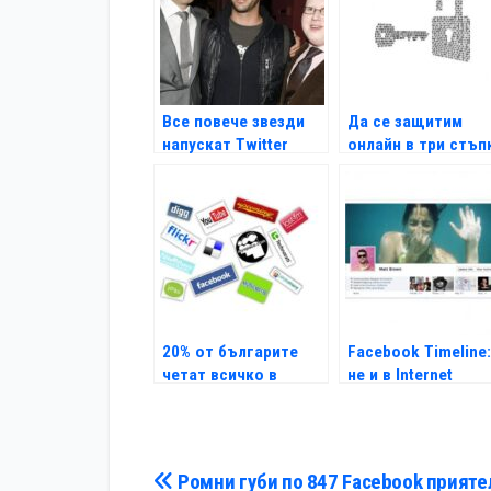
Все повече звезди
Да се защитим
напускат Twitter
онлайн в три стъп
20% от българите
Facebook Timeline:
четат всичко в
не и в Internet
социалните медии
Explorer 7
Навигация
Ромни губи по 847 Facebook прияте