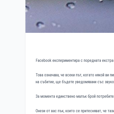
Facebook експериментира с поредната екстра 
Това означава, че всеки път, когато някой ви п
на събитие, ще бъдете уведомявани със звуко
За момента единствено малък брой потребител
Онези от вас пък, които се притесняват, че т