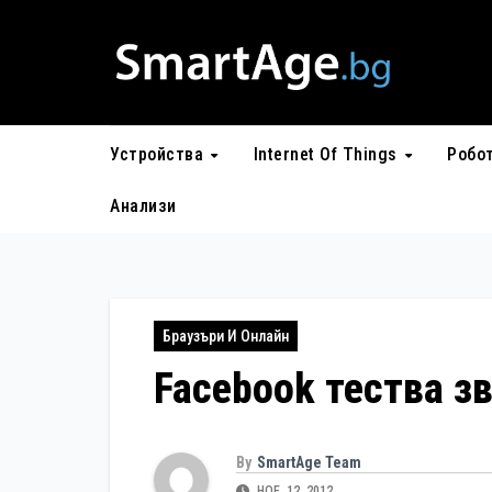
Skip
to
content
Устройства
Internet Of Things
Робо
Анализи
Браузъри И Онлайн
Facebook тества з
By
SmartAge Team
НОЕ. 12, 2012