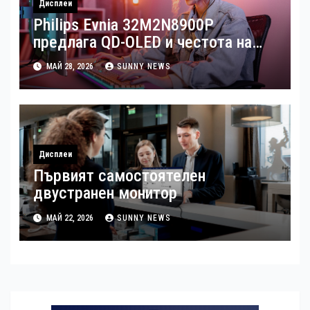
Дисплеи
Philips Evnia 32M2N8900P
предлага QD-OLED и честота на
опресняване от 240 Hz
МАЙ 28, 2026
SUNNY NEWS
Дисплеи
Първият самостоятелен
двустранен монитор
МАЙ 22, 2026
SUNNY NEWS