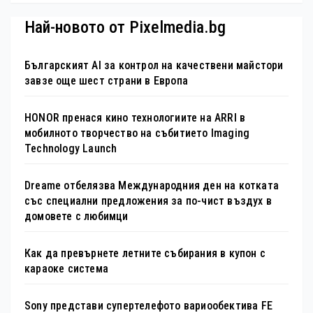
Най-новото от Pixelmedia.bg
Българският AI за контрол на качествени майстори
завзе още шест страни в Европа
HONOR пренася кино технологиите на ARRI в
мобилното творчество на събитието Imaging
Technology Launch
Dreame отбелязва Международния ден на котката
със специални предложения за по-чист въздух в
домовете с любимци
Как да превърнете летните събирания в купон с
караоке система
Sony представи супертелефото вариообектива FE