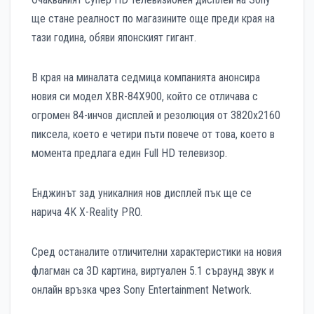
ще стане реалност по магазините още преди края на
тази година, обяви японският гигант.
В края на миналата седмица компанията анонсира
новия си модел XBR-84X900, който се отличава с
огромен 84-инчов дисплей и резолюция от 3820х2160
пиксела, което е четири пъти повече от това, което в
момента предлага един Full HD телевизор.
Енджинът зад уникалния нов дисплей пък ще се
нарича 4K X-Reality PRO.
Сред останалите отличителни характеристики на новия
флагман са 3D картина, виртуален 5.1 съраунд звук и
онлайн връзка чрез Sony Entertainment Network.