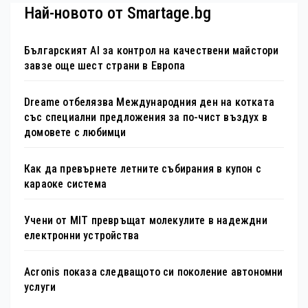
Най-новото от Smartage.bg
Българският AI за контрол на качествени майстори
завзе още шест страни в Европа
Dreame отбелязва Международния ден на котката
със специални предложения за по-чист въздух в
домовете с любимци
Как да превърнете летните събирания в купон с
караоке система
Учени от MIT превръщат молекулите в надеждни
електронни устройства
Acronis показа следващото си поколение автономни
услуги