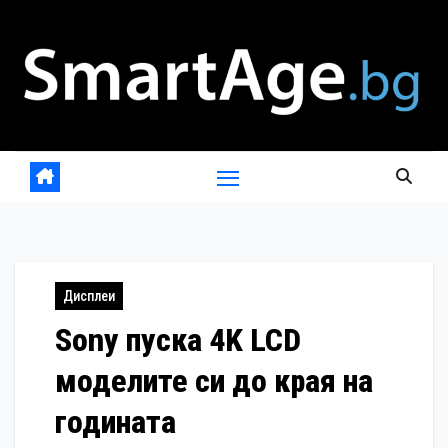
Skip
to
content
Дисплеи
Sony пуска 4K LCD
моделите си до края на
годината