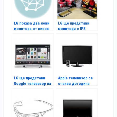
LG показа два нови
LG ще представи
монитора от висок
монитори с IPS
клас
панели
LG ще представи
Apple телевизор се
Google телевизор на
очаква догодина
CES 2012