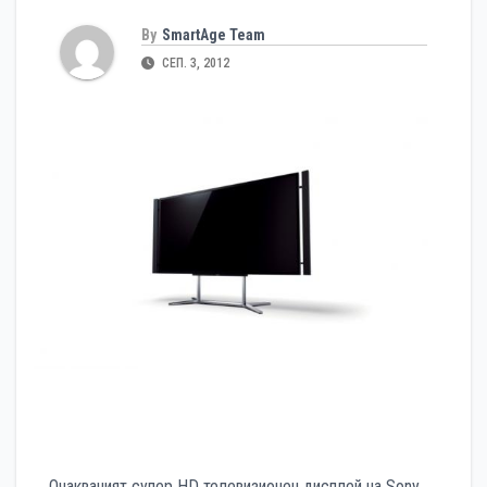
By
SmartAge Team
СЕП. 3, 2012
Очакваният супер HD телевизионен дисплей на Sony