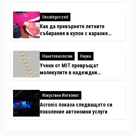
със специални предложения за
по-чист въздух в домовете с
любимци
Uncategorized
Как да превърнете летните
събирания в купон с караоке
система
Нанотехнологии
Наука
Учени от MIT превръщат
молекулите в надеждни
електронни устройства
Изкуствен Интелект
Acronis показа следващото си
поколение автономни услуги