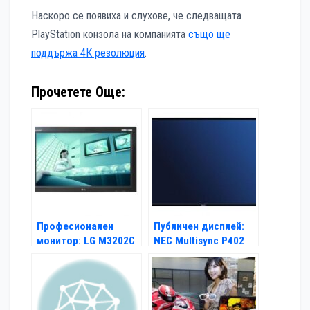
Наскоро се появиха и слухове, че следващата
PlayStation конзола на компанията
също ще
поддържа 4К резолюция
.
Прочетете Още:
Професионален
Публичен дисплей:
монитор: LG M3202C
NEC Multisync P402