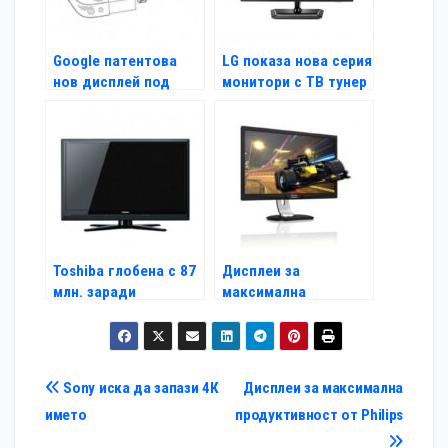
Google патентова
LG показа нова серия
нов дисплей под
монитори с ТВ тунер
формата на очила
и IPS панели
Toshiba глобена с 87
Дисплеи за
млн. заради
максимална
изкуствени цени
продуктивност от
Philips
Навигация
Sony иска да запази 4К
Дисплеи за максимална
името
продуктивност от Philips