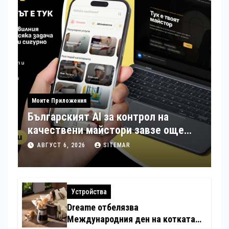
Моите Приложения
Българският AI за контрол на
качествени майстори завзе още
шест страни в Европа
АВГУСТ 6, 2026
SITEMAR
Устройства
Dreame отбелязва
Международния ден на котката