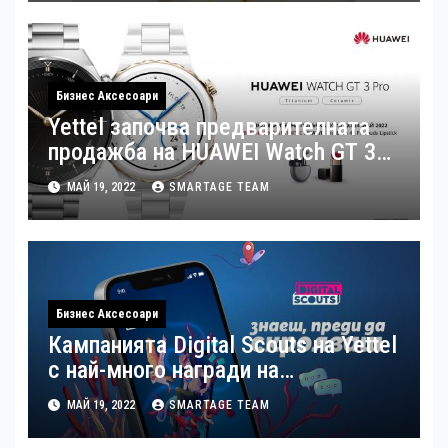
Бизнес Аксесоари
Yettel започва предварителната
продажба на HUAWEI Watch GT 3
Pro
МАЙ 19, 2022
SMARTAGE TEAM
Бизнес Аксесоари
Кампанията Digital Scouts на Yettel
с най-много награди на
престижния конкурс BAPRA Bright
МАЙ 19, 2022
SMARTAGE TEAM
Awards 2022