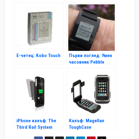
Waterproof iPad 2
Case
Е-четец: Kobo Touch
Първи поглед: Умен
часовник Pebble
iPhone калъф: The
Калъф: Magellan
Third Rail System
ToughCase
iPhone Case