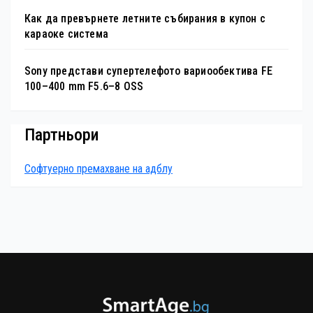
Как да превърнете летните събирания в купон с
караоке система
Sony представи супертелефото вариообектива FE
100–400 mm F5.6–8 OSS
Партньори
Софтуерно премахване на адблу