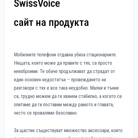
SwissVoice
сайт на продукта
Мобилните телефони отдавна убиха стационарните.
Нещата, които може да правите с тях, са просто
неизброими. Те обаче продължават да страдат от
един основен недостатък – провеждането на
разговори с тях е все така неудобно. Малки и тънки
са, трудно можем да ги хванем стабилно, а когато се
опитаме да ги поставим между рамото и главата,
често се проваляме безславно.
За щастие съществуват множество аксесоари, които