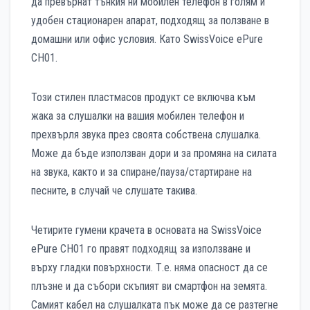
да превърнат тънкия ни мобилен телефон в голям и
удобен стационарен апарат, подходящ за ползване в
домашни или офис условия. Като SwissVoice ePure
CH01.
Този стилен пластмасов продукт се включва към
жака за слушалки на вашия мобилен телефон и
прехвърля звука през своята собствена слушалка.
Може да бъде използван дори и за промяна на силата
на звука, както и за спиране/пауза/стартиране на
песните, в случай че слушате такива.
Четирите гумени крачета в основата на SwissVoice
ePure CH01 го правят подходящ за използване и
върху гладки повърхности. Т.е. няма опасност да се
плъзне и да събори скъпият ви смартфон на земята.
Самият кабел на слушалката пък може да се разтегне