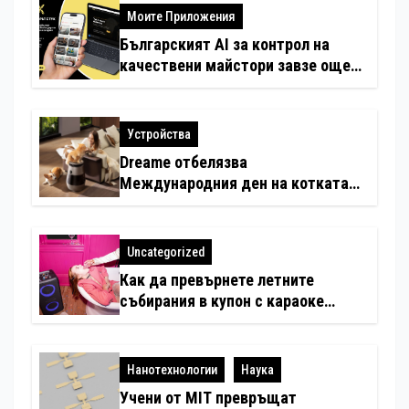
Моите Приложения
Българският AI за контрол на
качествени майстори завзе още
шест страни в Европа
Устройства
Dreame отбелязва
Международния ден на котката
със специални предложения за
по-чист въздух в домовете с
любимци
Uncategorized
Как да превърнете летните
събирания в купон с караоке
система
Нанотехнологии
Наука
Учени от MIT превръщат