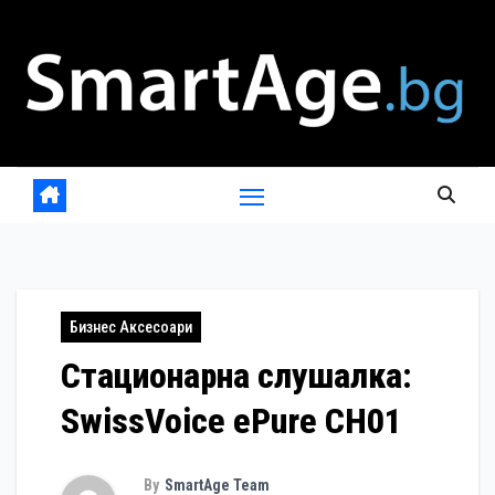
Skip
to
content
Бизнес Аксесоари
Стационарна слушалка:
SwissVoice ePure CH01
By
SmartAge Team