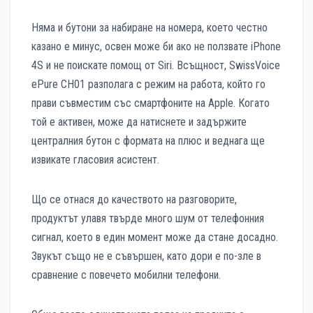
Няма и бутони за набиране на номера, което честно
казано е минус, освен може би ако не ползвате iPhone
4S и не поискате помощ от Siri. Всъщност, SwissVoice
ePure CH01 разполага с режим на работа, който го
прави съвместим със смартфоните на Apple. Когато
той е активен, може да натиснете и задържите
централния бутон с формата на плюс и веднага ще
извикате гласовия асистент.
Що се отнася до качеството на разговорите,
продуктът улавя твърде много шум от телефонния
сигнал, което в един момент може да стане досадно.
Звукът също не е съвършен, като дори е по-зле в
сравнение с повечето мобилни телефони.