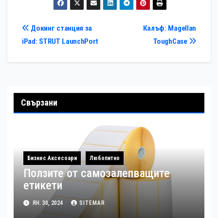
Навигация
Докинг станция за
Калъф: Magellan
iPad: STRUT LaunchPort
ToughCase
Свързани
Бизнес Аксесоари
Любопитно
Ползите от самозалепващите
етикети
ЯН. 30, 2024
SITEMAR