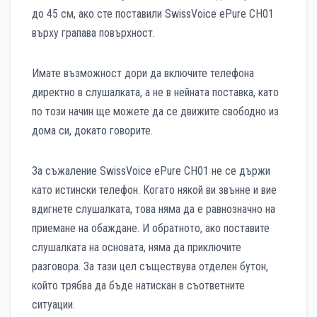
до 45 см, ако сте поставили SwissVoice ePure CH01
върху грапава повърхност.
Имате възможност дори да включите телефона
директно в слушалката, а не в нейната поставка, като
по този начин ще можете да се движите свободно из
дома си, докато говорите.
За съжаление SwissVoice ePure CH01 не се държи
като истински телефон. Когато някой ви звънне и вие
вдигнете слушалката, това няма да е равнозначно на
приемане на обаждане. И обратното, ако поставите
слушалката на основата, няма да приключите
разговора. За тази цел съществува отделен бутон,
който трябва да бъде натискан в съответните
ситуации.