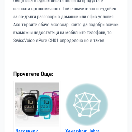
Общо взето единствената полза на продукта е
неговата ергономичност. Той е значително по-удобен
за по-дълги разговори в домашни или офис условия.
Ако търсите обаче аксесоар, който да подобри всички
възможни недостатъци на мобилните телефони, то
SwissVoice ePure CH01 определено не е такъв.
Прочетете Още:
Часовник с
Хендсфри: Jabra