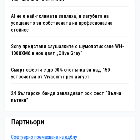
AI не е най-голямата заплаха, а загубата на
усещането за собствената ни професионална
стойнос
Sony представи слушалките с шумопотискане WH-
1000XM6 в нов цвят „Olive Gray“
Смарт оферти с до 90% отстъпка за над 150
устройства от Vivacom през август
24 български банди завладяват рок фест “Вълча
пътека”
Партньори
Софтуерно премахване на адблу