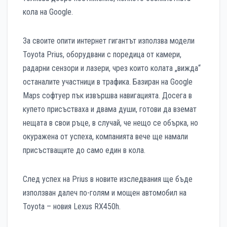
кола на Google.
За своите опити интернет гигантът използва модели
Toyota Prius, оборудвани с поредица от камери,
радарни сензори и лазери, чрез които колата „вижда“
останалите участници в трафика. Базиран на Google
Maps софтуер пък извършва навигацията. Досега в
купето присъстваха и двама души, готови да вземат
нещата в свои ръце, в случай, че нещо се обърка, но
окуражена от успеха, компанията вече ще намали
присъстващите до само един в кола.
След успех на Prius в новите изследвания ще бъде
използван далеч по-голям и мощен автомобил на
Toyota – новия Lexus RX450h.