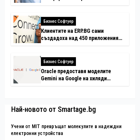
застраховки на едно място
Бизнес Софтуер
Клиентите на ERP.BG сами
създадоха над 450 приложения
за ERP системата с помощта на
вградения в нея изкуствен
интелект
Бизнес Софтуер
Oracle предоставя моделите
Gemini на Google на хиляди
клиенти на бизнес приложения
Най-новото от Smartage.bg
Учени от MIT превръщат молекулите в надеждни
електронни устройства