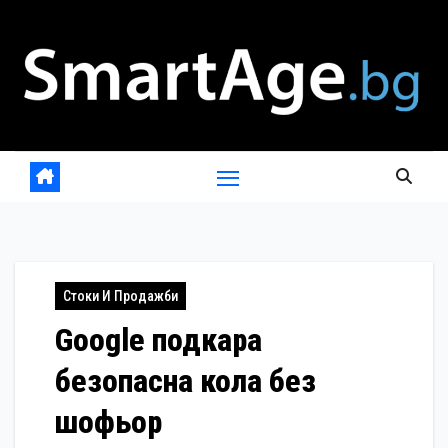
Skip
to
content
Стоки И Продажби
Google подкара
безопасна кола без
шофьор