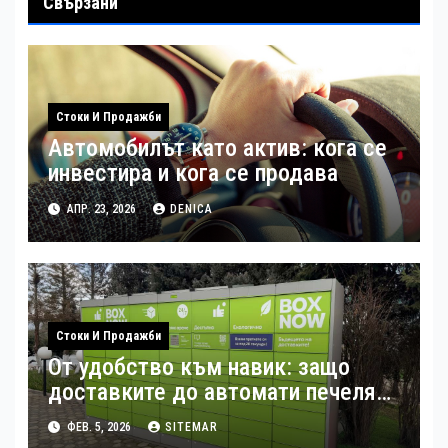
Свързани
Стоки И Продажби
Автомобилът като актив: кога се
инвестира и кога се продава
АПР. 23, 2026
DENICA
Стоки И Продажби
От удобство към навик: защо
доставките до автомати печелят
потребителите
ФЕВ. 5, 2026
SITEMAR