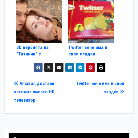
3D версията на
Twitter вече има и
"Титаник" с
свои сладки
рекордни приходи в
Китай
Навигация
Amazon доставя
Twitter вече има и свои
автомат вместо HD
сладки
телевизор