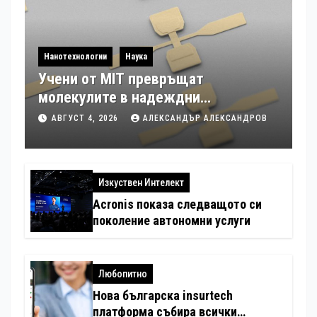
Нанотехнологии
Наука
Учени от MIT превръщат
молекулите в надеждни
електронни устройства
АВГУСТ 4, 2026
АЛЕКСАНДЪР АЛЕКСАНДРОВ
Изкуствен Интелект
Acronis показа следващото си
поколение автономни услуги
Любопитно
Нова българска insurtech
платформа събира всички