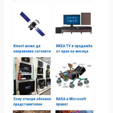
годината в Amazon
Kinect може да
ИКЕА TV в продажба
направлява сателити
от края на месеца
в орбита
Sony отвори обновен
NASA и Microsоft
представителен
правят
магазин в Пловдив
образователна игра