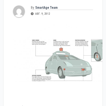
By
SmartAge Team
АВГ. 9, 2012