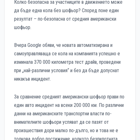
Колко безопасна за участниците в движението може
да бъде една кола без шофьор? Според поне един
резултат – по-безопасна от средния американски
шофьор.
Вчера Google обяви, че новата автоматизирана и
самоуправляваща се кола на компанията успешно е
изминала 370 000 километра тест драйв, проведени
при „най-различни условия“ и без да бъде допуснат
никакъв инцидент.
За сравнение средният американски шофьор прави по
един авто инцидент на всеки 200 000 км. По различни
данни на американските транспортни власти по-
внимателните шофьори успяват да се пазят от
произшествия дори малко по-дълго, но и това не е
толкова добро постижение, колкото безпилотната