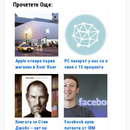
Прочетете Още:
Apple отваря първи
PC пазарът у нас се е
магазин в Хонг Конг
свил с 15 процента
Книгата за Стив
Facebook купи
Джобс – хит на
патенти от IBM