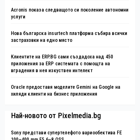
Acronis показа следващото си поколение автономни
услуги
Нова българска insurtech платформа събира всички
застраховки на едно място
Клиентите на ERP.BG сами създадоха над 450
приложения за ERP системата с помощта на
вградения в нея изкуствен интелект
Oracle предоставя моделите Gemini на Google на
хиляди клиенти на бизнес приложения
Най-новото от Pixelmedia.bg
Sony представи супертелефото вариообектива FE
100–400 mm F5.6–8 OSS