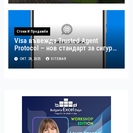
Стоки И Продажби
Visa въвежда Trusted Agent
Protocol – нов стандарт за сигурна
AI търговия
ОКТ. 28, 2025
SITEMAR