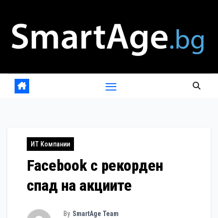
Skip
to
content
ИТ Компании
Facebook с рекорден
спад на акциите
By
SmartAge Team