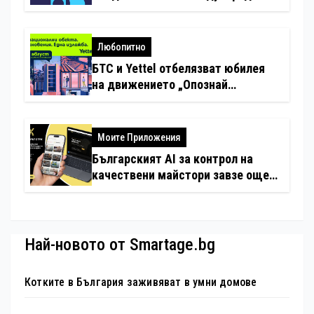
стандарти за навлизане на
изкуствен интелект в
хотелиерството
Любопитно
БТС и Yettel отбелязват юбилея
на движението „Опознай
България – 100 национални
туристически обекта“ със
специална изложба в София
Моите Приложения
Българският AI за контрол на
качествени майстори завзе още
шест страни в Европа
Най-новото от Smartage.bg
Котките в България заживяват в умни домове