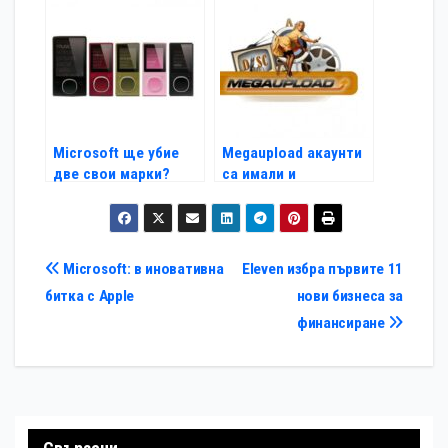
отключване
Microsoft ще убие
Megaupload акаунти
две свои марки?
са имали и
американски
политици
Навигация
Microsoft: в иновативна
Eleven избра първите 11
битка с Apple
нови бизнеса за
финансиране