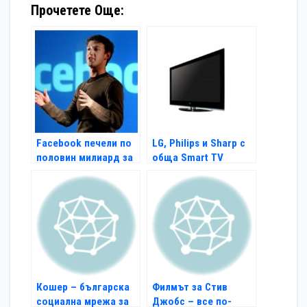
Прочетете Още:
Facebook печели по
LG, Philips и Sharp с
половин милиард за
обща Smart TV
6 месеца
платформа
Кошер – българска
Филмът за Стив
социална мрежа за
Джобс – все по-