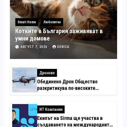
Smart Home
Любопитно
Котките в България заживяват в
умни домове
АВГУСТ 7, 2026
DENICA
Дронове
Обединено Дрон Общество
разкритикува по-високите
минимални санкции за нарушения
с дронове
ИТ Компании
Екипът на Sirma ще участва в
създаването на международните