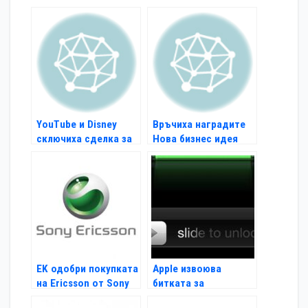
студенти
близо до реализация
YouTube и Disney
Връчиха наградите
сключиха сделка за
Нова бизнес идея
видео серии
EK одобри покупката
Apple извоюва
на Ericsson от Sony
битката за
жестовото