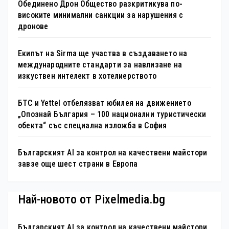
Обединено Дрон Общество разкритикува по-
високите минимални санкции за нарушения с
дронове
Екипът на Sirma ще участва в създаването на
международните стандарти за навлизане на
изкуствен интелект в хотелиерството
БТС и Yettel отбелязват юбилея на движението
„Опознай България – 100 национални туристически
обекта“ със специална изложба в София
Българският AI за контрол на качествени майстори
завзе още шест страни в Европа
Най-новото от Pixelmedia.bg
Българският AI за контрол на качествени майстори