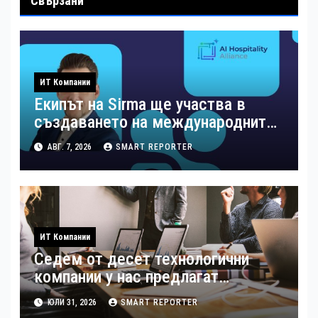
Свързани
ИТ Компании
Екипът на Sirma ще участва в
създаването на международните
стандарти за навлизане на
АВГ. 7, 2026
SMART REPORTER
изкуствен интелект в
хотелиерството
ИТ Компании
Седем от десет технологични
компании у нас предлагат
хибридна работа
ЮЛИ 31, 2026
SMART REPORTER