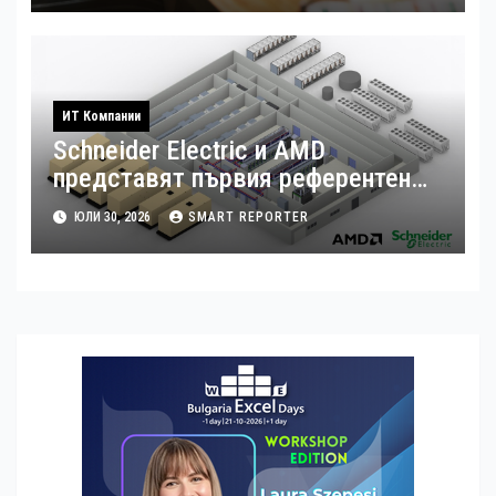
ИТ Компании
Schneider Electric и AMD
представят първия референтен
дизайн на платформата Helios за
ЮЛИ 30, 2026
SMART REPORTER
ускорено изграждане на фабрики
за ИИ