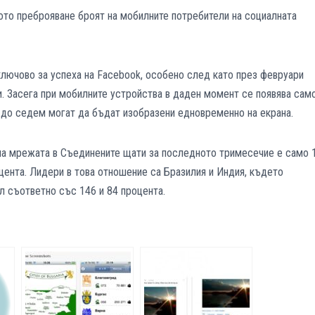
ното преброяване броят на мобилните потребители на социалната
ключово за успеха на Facebook, особено след като през февруари
и. Засега при мобилните устройства в даден момент се появява сам
 до седем могат да бъдат изобразени едновременно на екрана.
 на мрежата в Съединените щати за последното тримесечие е само 
оцента. Лидери в това отношение са Бразилия и Индия, където
 съответно със 146 и 84 процента.