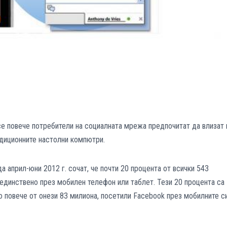
се повече потребители на социалната мрежа предпочитат да влизат 
адиционните настолни компютри.
а април-юни 2012 г. сочат, че почти 20 процента от всички 543
 единствено през мобилен телефон или таблет. Тези 20 процента са
о повече от онези 83 милиона, посетили Facebook през мобилните с