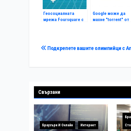
Геосоциалната
Google може да
мрежа Foursquare с
махне "torrent" от
20 млн. потребители
търсачката си
Навигация
Подкрепете вашите олимпийци с An
Свързани
Бра
Браузъри И Онлайн
Интернет
Сто