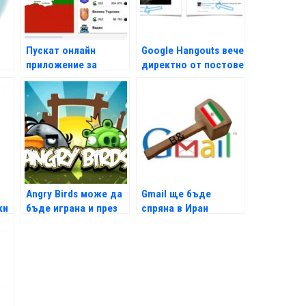
Пускат онлайн
Google Hangouts вече
приложение за
директно от постове
градовете на
България
Angry Birds може да
Gmail ще бъде
ки
бъде играна и през
спряна в Иран
Timeline