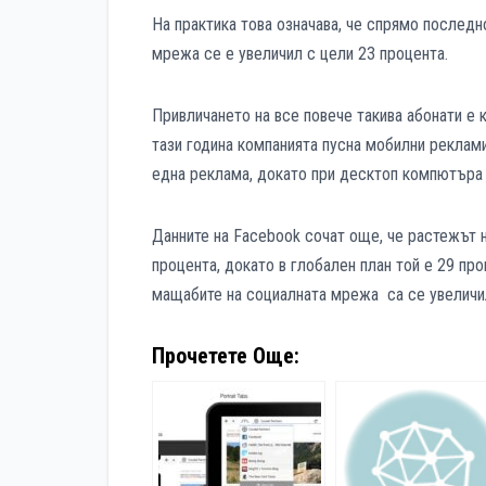
На практика това означава, че спрямо послед
мрежа се е увеличил с цели 23 процента.
Привличането на все повече такива абонати е 
тази година компанията пусна мобилни реклам
една реклама, докато при десктоп компютъра
Данните на Facebook сочат още, че растежът
процента, докато в глобален план той е 29 пр
мащабите на социалната мрежа са се увеличил
Прочетете Още: