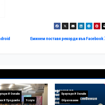
droid
Еминем поставя рекорди във Facebook
узъри И Онлайн
Браузъри И Онлайн
ки И Продажби
Услуги
Образование