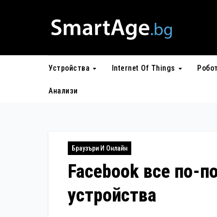
Skip
to
content
Устройства
Internet Of Things
Робо
Анализи
Браузъри И Онлайн
Facebook все по-п
устройства