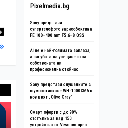
Pixelmedia.bg
Sony представи
супертелефото вариообектива
FE 100–400 mm F5.6–8 OSS
AI не е най-голямата заплаха,
а загубата на усещането за
собствената ни
професионална стойнос
Sony представи слушалките с
шумопотискане WH-1000XM6 в
нов цвят „Olive Gray“
Смарт оферти с до 90%
отстъпка за над 150
устройства от Vivacom през