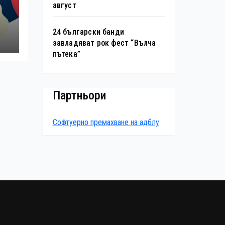
август
е
24 български банди
завладяват рок фест “Вълча
пътека”
я
Партньори
Софтуерно премахване на адблу