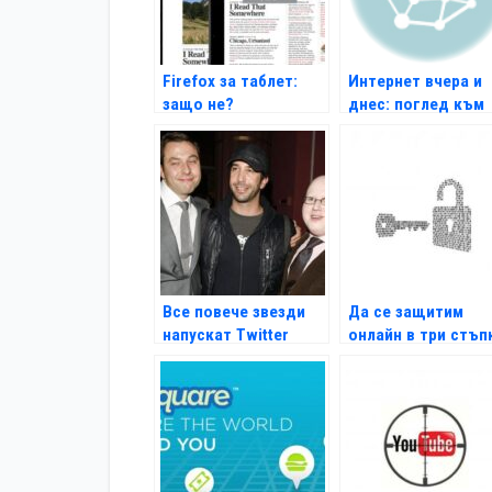
Firefox за таблет:
Интернет вчера и
защо не?
днес: поглед към
1996 г.
Все повече звезди
Да се защитим
напускат Twitter
онлайн в три стъп