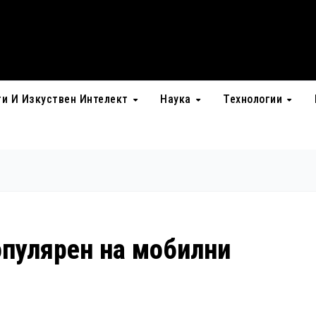
ти И Изкуствен Интелект
Наука
Технологии
опулярен на мобилни