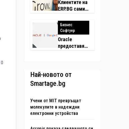
застраховки
Клиентите на
на едно
ERP.BG сами
място
създадоха
над 450
Бизнес
приложения
Софтуер
за ERP
о
Oracle
системата с
предоставя
помощта на
моделите
вградения в
Gemini на
нея изкуствен
10
Google на
интелект
хиляди
Най-новото от
клиенти на
Smartage.bg
бизнес
приложения
Учени от MIT превръщат
молекулите в надеждни
електронни устройства
Acronis показа следващото си