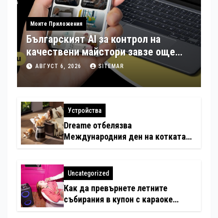
Моите Приложения
Българският AI за контрол на
качествени майстори завзе още
шест страни в Европа
АВГУСТ 6, 2026
SITEMAR
Устройства
Dreame отбелязва
Международния ден на котката
със специални предложения за
по-чист въздух в домовете с
любимци
Uncategorized
Как да превърнете летните
събирания в купон с караоке
система