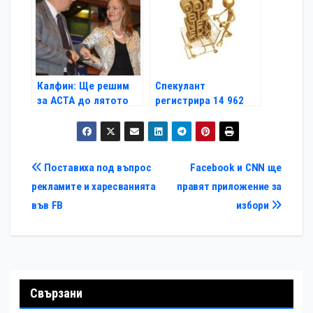
Калфин: Ще решим
Спекулант
за АСТА до лятото
регистрира 14 962
домейна за един ден
Навигация
Поставиха под въпрос
Facebook и CNN ще
рекламите и харесванията
правят приложение за
във FB
избори
Свързани