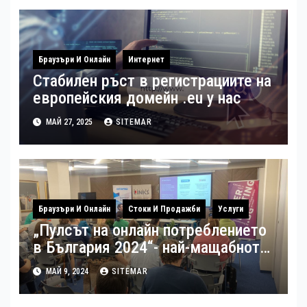
Браузъри И Онлайн
Интернет
Стабилен ръст в регистрациите на
европейския домейн .eu у нас
МАЙ 27, 2025
SITEMAR
Браузъри И Онлайн
Стоки И Продажби
Услуги
„Пулсът на онлайн потреблението
в България 2024“- най-мащабното
потребителско проучване на
МАЙ 9, 2024
SITEMAR
пазара на електронна търговия в
България беше представено