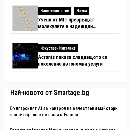
Нанотехнологии
Наука
Учени от MIT превръщат
молекулите в надеждни
електронни устройства
Изкуствен Интелект
Acronis показа следващото си
поколение автономни услуги
Най-новото от Smartage.bg
Българският AI за контрол на качествени майстори
завзе още шест страни в Европа