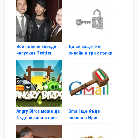
България
Все повече звезди
Да се защитим
напускат Twitter
онлайн в три стъпки
Angry Birds може да
Gmail ще бъде
бъде играна и през
спряна в Иран
Timeline