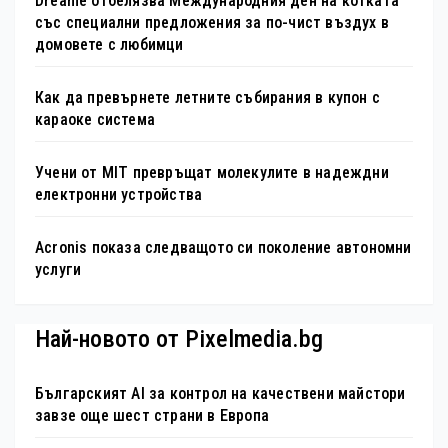
Dreame отбелязва Международния ден на котката
със специални предложения за по-чист въздух в
домовете с любимци
Как да превърнете летните събирания в купон с
караоке система
Учени от MIT превръщат молекулите в надеждни
електронни устройства
Acronis показа следващото си поколение автономни
услуги
Най-новото от Pixelmedia.bg
Българският AI за контрол на качествени майстори
завзе още шест страни в Европа