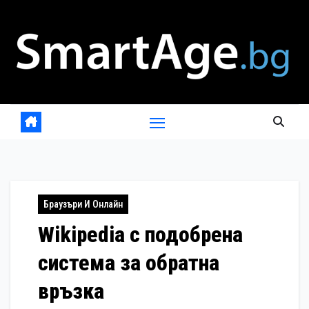
Skip
to
content
Браузъри И Онлайн
Wikipedia с подобрена
система за обратна
връзка