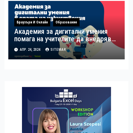
наскоро
Браузъри И Онлайн
Образование
Академия за дигитални умения
помага на учителите да внедряват
изкуствения интелект в учебния
АПР. 24, 2024
SITEMAR
процес