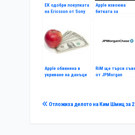
EK одобри покупката
Apple извоюва
на Ericsson от Sony
битката за
жестовото
отключване
Apple обвинена в
RiM ще търси съв
укриване на данъци
от JPMorgan
във Великобритания
Навигация
Отложиха делото на Ким Шмиц за 20