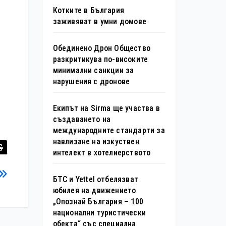
Котките в България
заживяват в умни домове
Обединено Дрон Общество
разкритикува по-високите
минимални санкции за
нарушения с дронове
Екипът на Sirma ще участва в
създаването на
международните стандарти за
навлизане на изкуствен
интелект в хотелиерството
БТС и Yettel отбелязват
юбилея на движението
„Опознай България – 100
национални туристически
обекта“ със специална