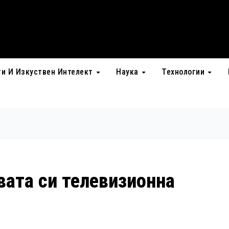
ти И Изкуствен Интелект
Наука
Технологии
вата си телевизионна