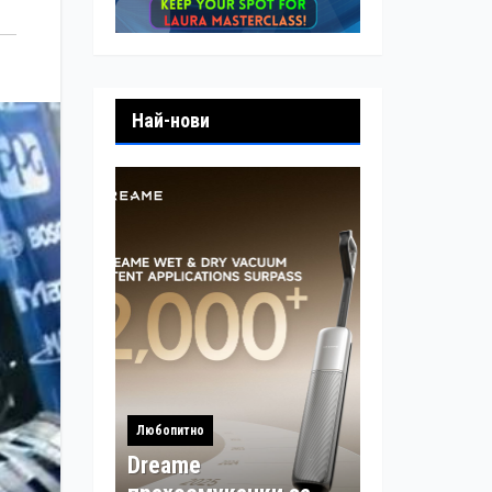
Най-нови
Любопитно
Dreame