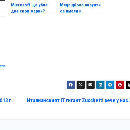
Microsoft ще убие
Megaupload акаунти
две свои марки?
са имали и
американски
политици
ети
13 г.
Италианският IT гигант Zucchetti вече у нас