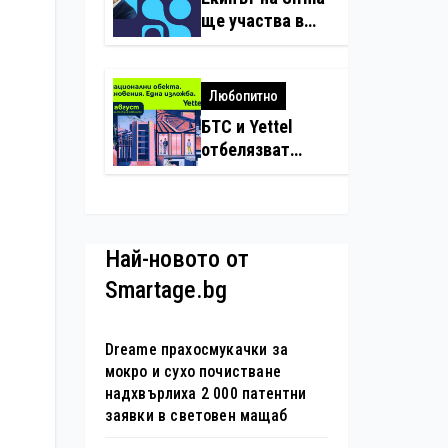
нарушения с
ще участва в
дронове
създаването на
международните
стандарти за
Любопитно
навлизане на
БТС и Yettel
изкуствен
отбелязват
интелект в
юбилея на
хотелиерството
движението
„Опознай
България – 100
Най-новото от
национални
Smartage.bg
туристически
обекта“ със
специална
Dreame прахосмукачки за
изложба в София
мокро и сухо почистване
надхвърлиха 2 000 патентни
заявки в световен мащаб