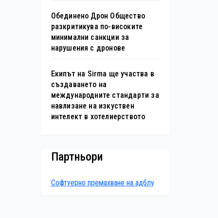
Обединено Дрон Общество
разкритикува по-високите
минимални санкции за
нарушения с дронове
Екипът на Sirma ще участва в
създаването на
международните стандарти за
навлизане на изкуствен
интелект в хотелиерството
Партньори
Софтуерно премахване на адблу