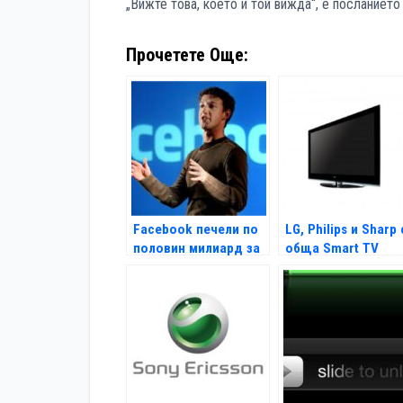
„Вижте това, което и той вижда“, е посланиет
Прочетете Още:
Facebook печели по
LG, Philips и Sharp 
половин милиард за
обща Smart TV
6 месеца
платформа