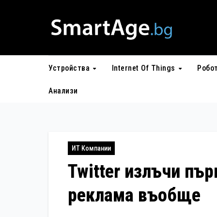
Skip
to
content
Устройства
Internet Of Things
Робо
Анализи
ИТ Компании
Twitter излъчи пър
реклама въобще