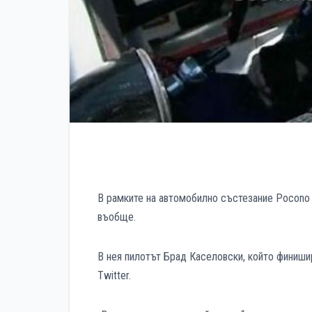
В рамките на автомобилно състезание Pocono 
въобще.
В нея пилотът Брад Каселовски, който финишир
Twitter.