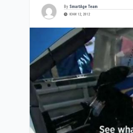
By
SmartAge Team
ЮНИ 12, 2012