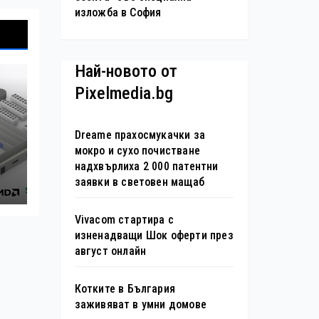
изложба в София
Най-новото от
Pixelmedia.bg
Dreame прахосмукачки за
н
мокро и сухо почистване
надхвърлиха 2 000 патентни
заявки в световен мащаб
s
Vivacom стартира с
изненадващи Шок оферти през
август онлайн
Котките в България
заживяват в умни домове