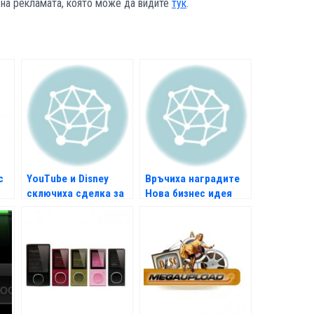
о на рекламата, която може да видите
тук
.
с
YouTube и Disney
Връчиха наградите
сключиха сделка за
Нова бизнес идея
видео серии