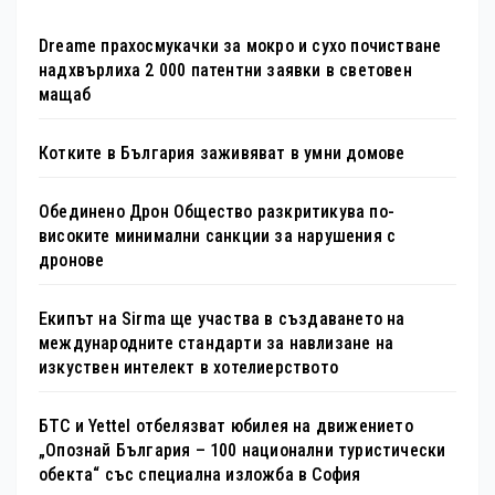
Dreame прахосмукачки за мокро и сухо почистване
надхвърлиха 2 000 патентни заявки в световен
мащаб
Котките в България заживяват в умни домове
Обединено Дрон Общество разкритикува по-
високите минимални санкции за нарушения с
дронове
Екипът на Sirma ще участва в създаването на
международните стандарти за навлизане на
изкуствен интелект в хотелиерството
БТС и Yettel отбелязват юбилея на движението
„Опознай България – 100 национални туристически
обекта“ със специална изложба в София