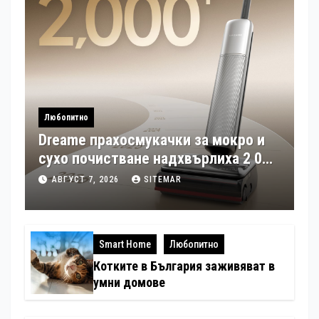
Любопитно
Dreame прахосмукачки за мокро и
сухо почистване надхвърлиха 2 000
патентни заявки в световен мащаб
АВГУСТ 7, 2026
SITEMAR
Smart Home
Любопитно
Котките в България заживяват в
умни домове