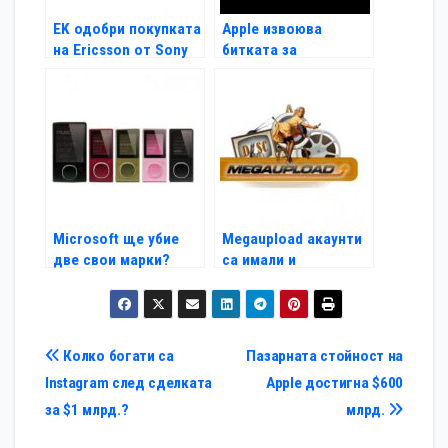
EK одобри покупката
Apple извоюва
на Ericsson от Sony
битката за
жестовото
отключване
Microsoft ще убие
Megaupload акаунти
две свои марки?
са имали и
американски
политици
Навигация
Колко богати са
Пазарната стойност на
Instagram след сделката
Apple достигна $600
за $1 млрд.?
млрд.