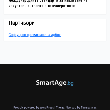
международните стандарти за навлизане на
изкуствен интелект в хотелиерството
Партньори
Софтуерно премахване на адблу
Proudly powered by WordPress
|
Theme: Newsup by
Themeansar
.