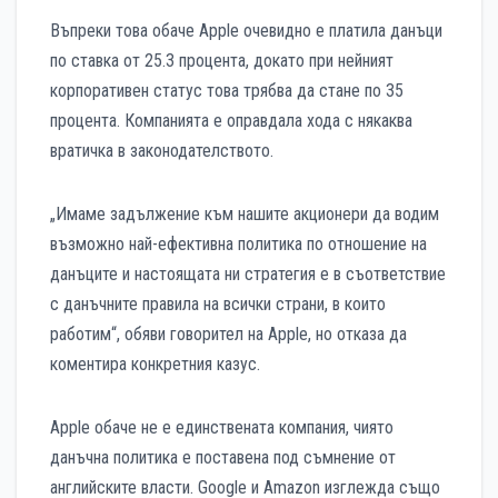
Въпреки това обаче Apple очевидно е платила данъци
по ставка от 25.3 процента, докато при нейният
корпоративен статус това трябва да стане по 35
процента. Компанията е оправдала хода с някаква
вратичка в законодателството.
„Имаме задължение към нашите акционери да водим
възможно най-ефективна политика по отношение на
данъците и настоящата ни стратегия е в съответствие
с данъчните правила на всички страни, в които
работим“, обяви говорител на Apple, но отказа да
коментира конкретния казус.
Apple обаче не е единствената компания, чиято
данъчна политика е поставена под съмнение от
английските власти. Google и Amazon изглежда също