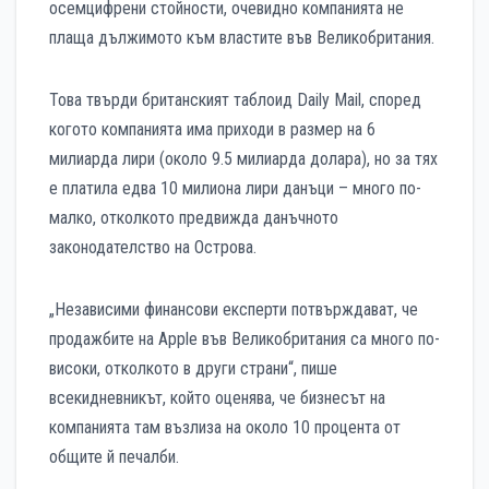
осемцифрени стойности, очевидно компанията не
плаща дължимото към властите във Великобритания.
Това твърди британският таблоид Daily Mail, според
когото компанията има приходи в размер на 6
милиарда лири (около 9.5 милиарда долара), но за тях
е платила едва 10 милиона лири данъци – много по-
малко, отколкото предвижда данъчното
законодателство на Острова.
„Независими финансови експерти потвърждават, че
продажбите на Apple във Великобритания са много по-
високи, отколкото в други страни“, пише
всекидневникът, който оценява, че бизнесът на
компанията там възлиза на около 10 процента от
общите й печалби.