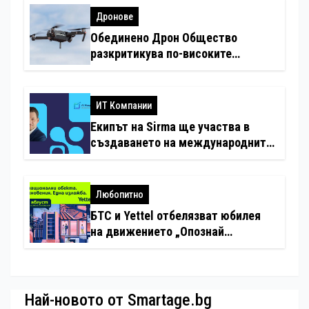
Дронове
Обединено Дрон Общество
разкритикува по-високите
минимални санкции за нарушения
с дронове
ИТ Компании
Екипът на Sirma ще участва в
създаването на международните
стандарти за навлизане на
изкуствен интелект в
хотелиерството
Любопитно
БТС и Yettel отбелязват юбилея
на движението „Опознай
България – 100 национални
туристически обекта“ със
специална изложба в София
Най-новото от Smartage.bg