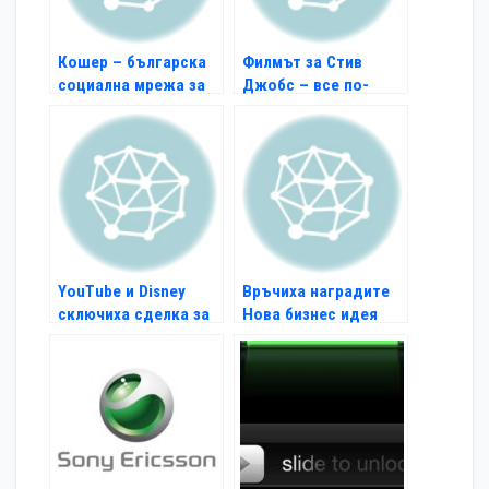
Кошер – българска
Филмът за Стив
социална мрежа за
Джобс – все по-
студенти
близо до реализация
YouTube и Disney
Връчиха наградите
сключиха сделка за
Нова бизнес идея
видео серии