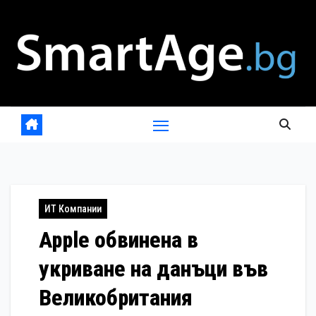
Skip
to
content
ИТ Компании
Apple обвинена в
укриване на данъци във
Великобритания