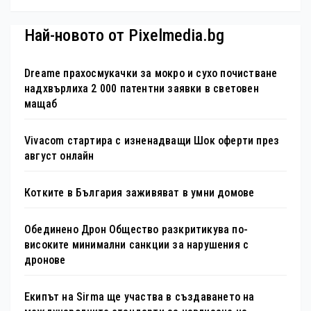
Най-новото от Pixelmedia.bg
Dreame прахосмукачки за мокро и сухо почистване
надхвърлиха 2 000 патентни заявки в световен
мащаб
Vivacom стартира с изненадващи Шок оферти през
август онлайн
Котките в България заживяват в умни домове
Обединено Дрон Общество разкритикува по-
високите минимални санкции за нарушения с
дронове
Екипът на Sirma ще участва в създаването на