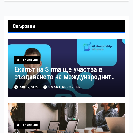
Свързани
ИТ Компании
Екипът на Sirma ще участва в
създаването на международните
стандарти за навлизане на
АВГ. 7, 2026
SMART REPORTER
изкуствен интелект в
хотелиерството
ИТ Компании