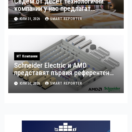
Седем от десет технологични
компании у нас предлагат
хибридна работа
ЮЛИ 31, 2026
SMART REPORTER
ИТ Компании
Schneider Electric и AMD
представят първия референтен
дизайн на платформата Helios за
ЮЛИ 30, 2026
SMART REPORTER
ускорено изграждане на фабрики
за ИИ