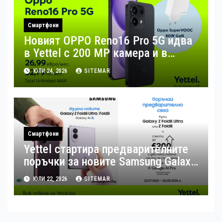
Смартфони
Новият OPPO Reno16 Pro 5G идва
в Yettel с 200 MP камера и в
комплект с 80W зарядно за бързо
ЮЛИ 24, 2026
SITEMAR
зареждане
Смартфони
Yettel стартира предварителните
поръчки за новите Samsung Galaxy
Z Flip8, Fold8 и Fold8 Ultra
ЮЛИ 22, 2026
SITEMAR