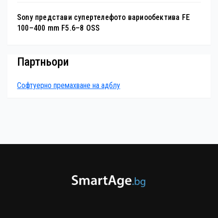
Sony представи супертелефото вариообектива FE
100–400 mm F5.6–8 OSS
Партньори
Софтуерно премахване на адблу