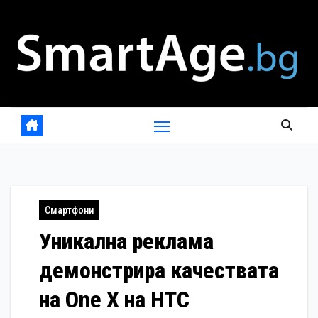
Skip
to
content
Смартфони
Уникална реклама
демонстрира качествата
на One X на HTC