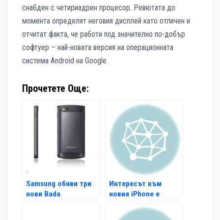
снабден с четириадрен процесор. Ревютата до
момента определят неговия дисплей като отличен и
отчитат факта, че работи под значително по-добър
софтуер – най-новата версия на операционната
система Android на Google.
Прочетете Още:
Samsung обяви три
Интересът към
нови Bada
новия iPhone е
смартфона
огромен