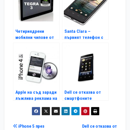
Четириядрени
Santa Clara –
мобилни чипове от
първият телефон с
Nvidia на WMC
чипa Medfield на Intel
Apple на съд заради
Dell се отказва от
лъжлива реклама на
смартфоните
Siri
Навигация
iPhone 5 през
Dell се отказва от