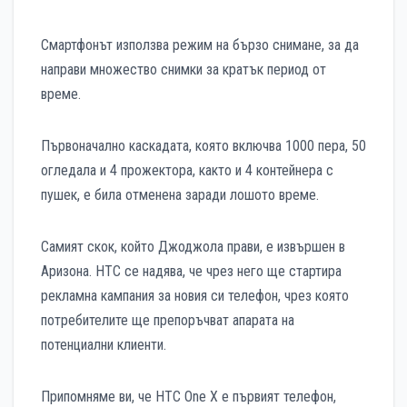
Смартфонът използва режим на бързо снимане, за да
направи множество снимки за кратък период от
време.
Първоначално каскадата, която включва 1000 пера, 50
огледала и 4 прожектора, както и 4 контейнера с
пушек, е била отменена заради лошото време.
Самият скок, който Джоджола прави, е извършен в
Аризона. HTC се надява, че чрез него ще стартира
рекламна кампания за новия си телефон, чрез която
потребителите ще препоръчват апарата на
потенциални клиенти.
Припомняме ви, че HTC One X е първият телефон,