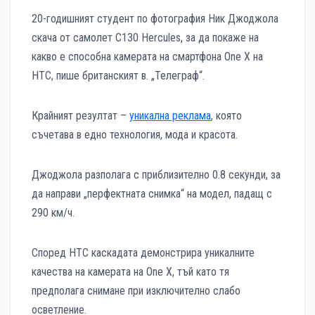
20-годишният студент по фотография Ник Джоджола
скача от самолет C130 Hercules, за да покаже на
какво е способна камерата на смартфона One X на
HTC, пише британският в. „Телеграф“.
Крайният резултат –
уникална реклама
, която
съчетава в едно технология, мода и красота.
Джоджола разполага с приблизително 0.8 секунди, за
да направи „перфектната снимка“ на модел, падащ с
290 км/ч.
Според HTC каскадата демонстрира уникалните
качества на камерата на One X, тъй като тя
предполага снимане при изключително слабо
осветление.