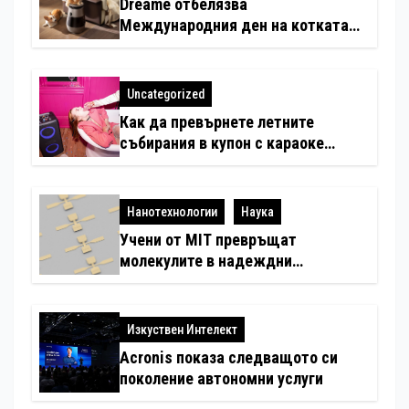
Dreame отбелязва
Международния ден на котката
със специални предложения за
по-чист въздух в домовете с
любимци
Uncategorized
Как да превърнете летните
събирания в купон с караоке
система
Нанотехнологии
Наука
Учени от MIT превръщат
молекулите в надеждни
електронни устройства
Изкуствен Интелект
Acronis показа следващото си
поколение автономни услуги