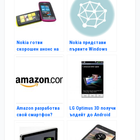
Nokia готви
Nokia представи
скорошен анонс на
първите Windows
своя Windows Phonе
Phone смартфони
Amazon разработва
LG Optimus 3D получи
свой смартфон?
ъпдейт до Android
Gingerbread