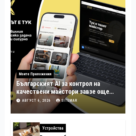
Моите Приложения
Българският AI за контрол на
качествени майстори завзе още
шест страни в Европа
АВГУСТ 6, 2026
SITEMAR
Устройства