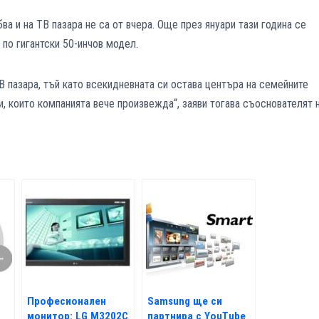
ва и на ТВ пазара не са от вчера. Още през януари тази година се
по гигантски 50-инчов модел.
ТВ пазара, тъй като всекидневната си остава центъра на семейните
и, които компанията вече произвежда“, заяви тогава съоснователят 
Професионален
Samsung ще си
монитор: LG M3202C
партнира с YouTube