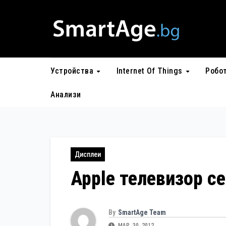
Skip
to
content
Устройства
Internet Of Things
Робо
Анализи
Дисплеи
Apple телевизор с
By
SmartAge Team
МАР. 30, 2012