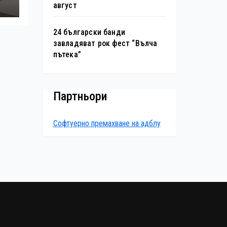
август
24 български банди
завладяват рок фест “Вълча
пътека”
Партньори
Софтуерно премахване на адблу