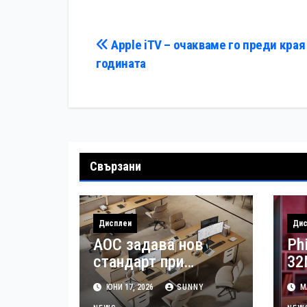
Навигация
Apple iTV – очакваме го преди края
годината
Свързани
Дисплеи
Дис
AOC задава нов
Phi
стандарт при
32
мониторите за
пр
ЮНИ 17, 2026
SUNNY
МА
малкия и среден
че