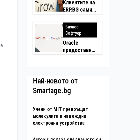
застраховки
Клиентите на
на едно
ERP.BG сами
място
създадоха
над 450
Бизнес
приложения
Софтуер
за ERP
Oracle
системата с
на
предоставя
помощта на
моделите
вградения в
Gemini на
нея изкуствен
Google на
интелект
хиляди
Най-новото от
клиенти на
Smartage.bg
бизнес
приложения
Учени от MIT превръщат
молекулите в надеждни
електронни устройства
Acronis показа следващото си