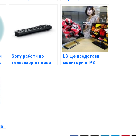
и
Sony работи по
LG ще представи
к
телевизор от ново
монитори с IPS
поколение
панели
на