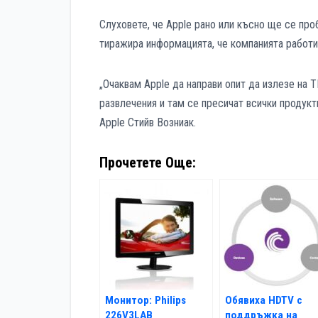
Слуховете, че Apple рано или късно ще се проб
тиражира информацията, че компанията работи 
„Очаквам Apple да направи опит да излезе на 
развлечения и там се пресичат всички продукт
Apple Стийв Возниак.
Прочетете Още:
Монитор: Philips
Обявиха HDTV с
226V3LAB
поддръжка на