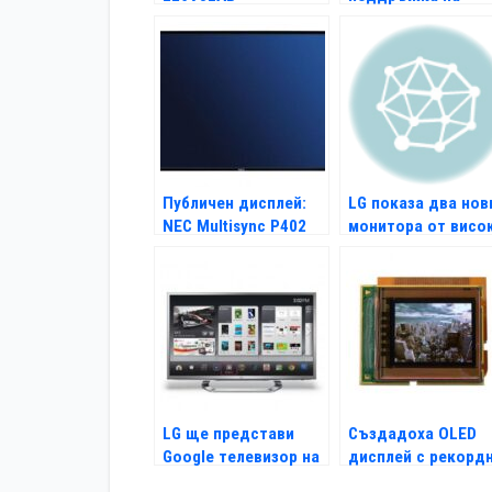
BitTorrent
Публичен дисплей:
LG показа два нов
NEC Multisync P402
монитора от висо
клас
LG ще представи
Създадоха OLED
Google телевизор на
дисплей с рекорд
CES 2012
плътност