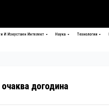
ти И Изкуствен Интелект
Наука
Технологии
е очаква догодина