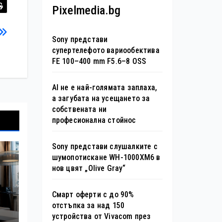
Pixelmedia.bg
Sony представи
супертелефото вариообектива
FE 100–400 mm F5.6–8 OSS
AI не е най-голямата заплаха,
а загубата на усещането за
собствената ни
професионална стойнос
Sony представи слушалките с
шумопотискане WH-1000XM6 в
нов цвят „Olive Gray“
Смарт оферти с до 90%
ор
отстъпка за над 150
устройства от Vivacom през