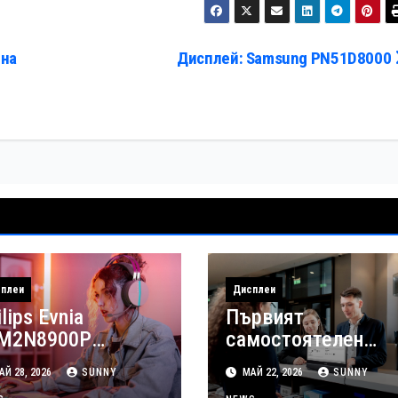
 на
Дисплей: Samsung PN51D8000
плеи
Дисплеи
lips Evnia
Първият
M2N8900P
самостоятелен
едлага QD-OLED и
двустранен монит
Й 28, 2026
SUNNY
МАЙ 22, 2026
SUNNY
стота на