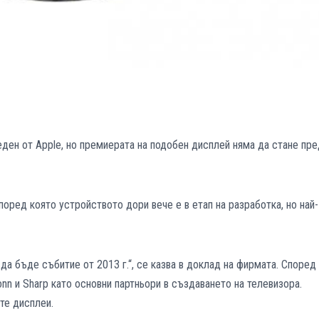
ден от Apple, но премиерата на подобен дисплей няма да стане пре
оред която устройството дори вече е в етап на разработка, но най-
да бъде събитие от 2013 г.“, се казва в доклад на фирмата. Според
n и Sharp като основни партньори в създаването на телевизора.
те дисплеи.