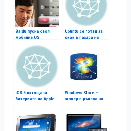
Baidu пусна своя
Ubuntu се готви за
мобилна OS
скок в пазара на
таблети
iOS 5 изтощава
Windows Store –
батерията на Apple
жокер в ръкава на
устройствата
MS