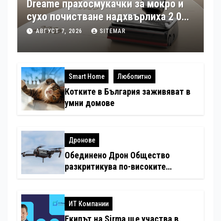
Dreame прахосмукачки за мокро и
сухо почистване надхвърлиха 2 000
патентни заявки в световен мащаб
АВГУСТ 7, 2026
SITEMAR
Smart Home
Любопитно
Котките в България заживяват в
умни домове
Дронове
Обединено Дрон Общество
разкритикува по-високите
минимални санкции за нарушения
с дронове
ИТ Компании
Екипът на Sirma ще участва в