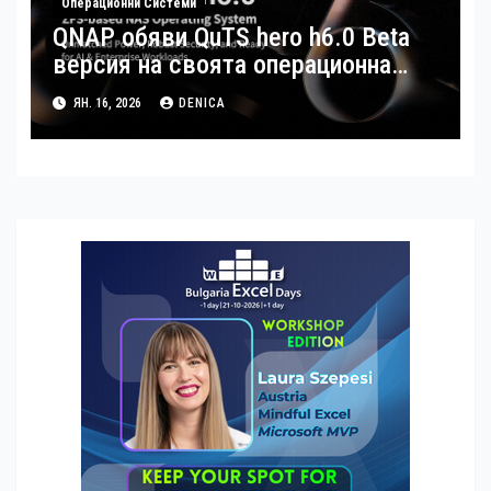
Операционни Системи
QNAP обяви QuTS hero h6.0 Beta
версия на своята операционна
система
ЯН. 16, 2026
DENICA