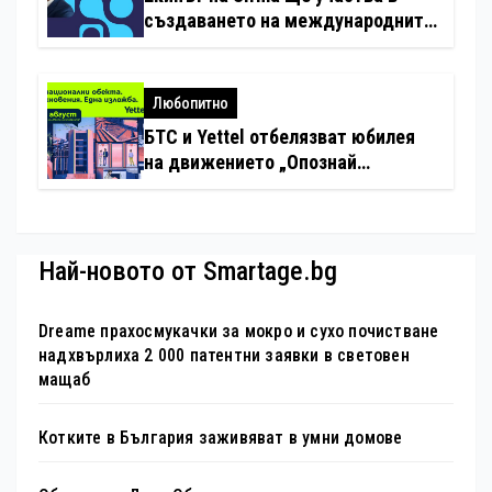
създаването на международните
стандарти за навлизане на
изкуствен интелект в
хотелиерството
Любопитно
БТС и Yettel отбелязват юбилея
на движението „Опознай
България – 100 национални
туристически обекта“ със
специална изложба в София
Най-новото от Smartage.bg
Dreame прахосмукачки за мокро и сухо почистване
надхвърлиха 2 000 патентни заявки в световен
мащаб
Котките в България заживяват в умни домове