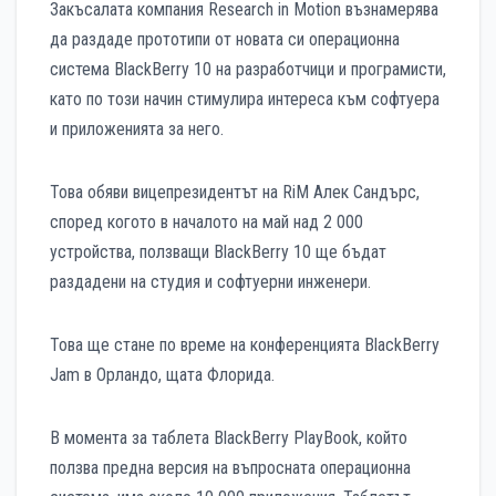
Закъсалата компания Research in Motion възнамерява
да раздаде прототипи от новата си операционна
система BlackBerry 10 на разработчици и програмисти,
като по този начин стимулира интереса към софтуера
и приложенията за него.
Това обяви вицепрезидентът на RiM Алек Сандърс,
според когото в началото на май над 2 000
устройства, ползващи BlackBerry 10 ще бъдат
раздадени на студия и софтуерни инженери.
Това ще стане по време на конференцията BlackBerry
Jam в Орландо, щата Флорида.
В момента за таблета BlackBerry PlayBook, който
ползва предна версия на въпросната операционна