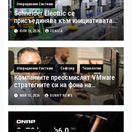
Операционни Системи
Schneider Electric се
присъединява към инициативата
на Световния икономически
ЮЛИ 16, 2026
DENICA
форум за създаването на модел с
отворен код за дигиталната
трансформация на
производството
Операционни Системи
Софтуер
Технологии
Компаниите преосмислят VMware
стратегиите си на фона на
растящите разходи за
МАЙ 15, 2026
SUNNY NEWS
виртуализация