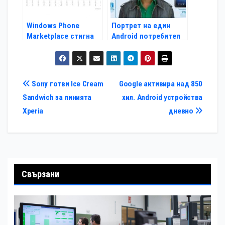
Windows Phone
Портрет на един
Marketplace стигна
Android потребител
50 000 приложения
Навигация
Sony готви Ice Cream
Google активира над 850
Sandwich за линията
хил. Android устройства
Xperia
дневно
Свързани