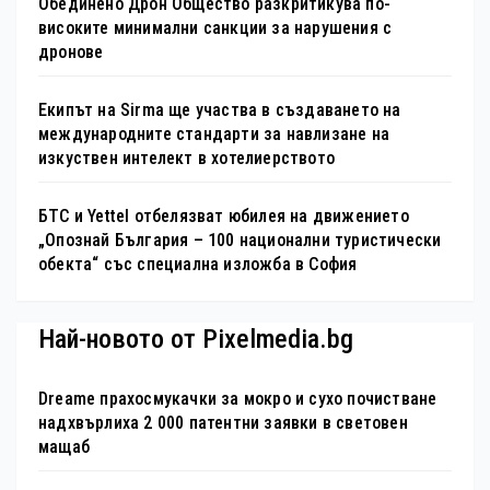
Обединено Дрон Общество разкритикува по-
високите минимални санкции за нарушения с
дронове
Екипът на Sirma ще участва в създаването на
международните стандарти за навлизане на
изкуствен интелект в хотелиерството
БТС и Yettel отбелязват юбилея на движението
„Опознай България – 100 национални туристически
обекта“ със специална изложба в София
Най-новото от Pixelmedia.bg
Dreame прахосмукачки за мокро и сухо почистване
надхвърлиха 2 000 патентни заявки в световен
мащаб