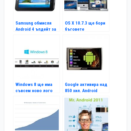
Samsung обмисля
OS X 10.7.3 ще бори
Android 4 ъпдейт за
бъговете
Galaxy Tab
Windows 8 ще има
Google активира над
съвсем ново лого
850 хил. Android
устройства дневно