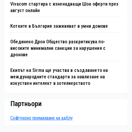
Vivacom стартира с изненадващи Шок оферти през
август онлайн
Котките в България заживяват в умни домове
Обединено Дрон Общество разкритикува по-
високите минимални санкции за нарушения с
дронове
Екипът на Sirma ще участва в създаването на
международните стандарти за навлизане на
изкуствен интелект в хотелиерството
Партньори
Софтуерно премахване на адблу