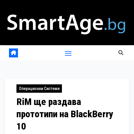
Skip
to
content
Операционни Системи
RiM ще раздава
прототипи на BlackBerry
10