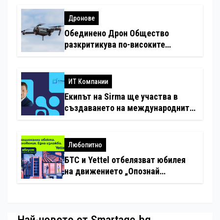
Дронове
Обединено Дрон Общество
разкритикува по-високите
минимални санкции за нарушения
с дронове
ИТ Компании
Екипът на Sirma ще участва в
създаването на международните
стандарти за навлизане на
изкуствен интелект в
хотелиерството
Любопитно
БТС и Yettel отбелязват юбилея
на движението „Опознай
България – 100 национални
туристически обекта“ със
специална изложба в София
Най-новото от Smartage.bg