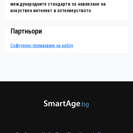
международните стандарти за навлизане на
изкуствен интелект в хотелиерството
Партньори
Софтуерно премахване на адблу