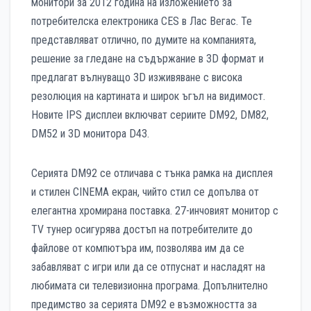
монитори за 2012 година на изложението за
потребителска електроника CES в Лас Вегас. Те
представляват отлично, по думите на компанията,
решение за гледане на съдържание в 3D формат и
предлагат вълнуващо 3D изживяване с висока
резолюция на картината и широк ъгъл на видимост.
Новите IPS дисплеи включват сериите DM92, DM82,
DM52 и 3D монитора D43.
Серията DM92 се отличава с тънка рамка на дисплея
и стилен CINEMA екран, чийто стил се допълва от
елегантна хромирана поставка. 27-инчовият монитор с
TV тунер осигурява достъп на потребителите до
файлове от компютъра им, позволява им да се
забавляват с игри или да се отпуснат и насладят на
любимата си телевизионна програма. Допълнително
предимство за серията DM92 е възможността за