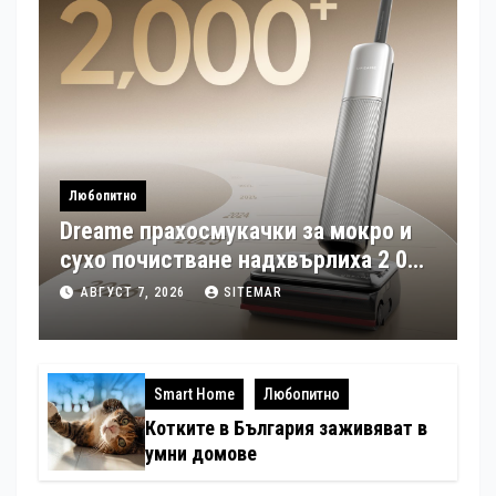
Любопитно
Dreame прахосмукачки за мокро и
сухо почистване надхвърлиха 2 000
патентни заявки в световен мащаб
АВГУСТ 7, 2026
SITEMAR
Smart Home
Любопитно
Котките в България заживяват в
умни домове