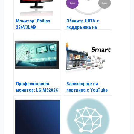
Монитор: Philips
Обявиха HDTV с
226V3LAB
поддръжка на
BitTorrent
Професионален
Samsung ще си
монитор: LG M3202C
партнира с YouTube