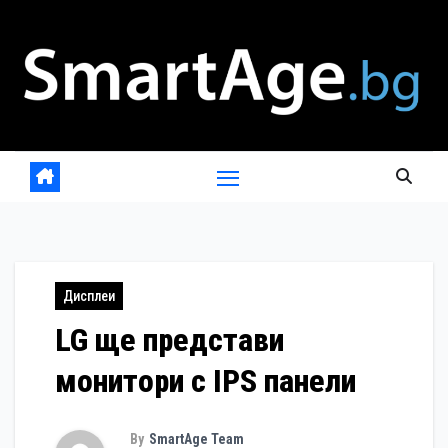
Skip
to
content
Дисплеи
LG ще представи
монитори с IPS панели
By
SmartAge Team