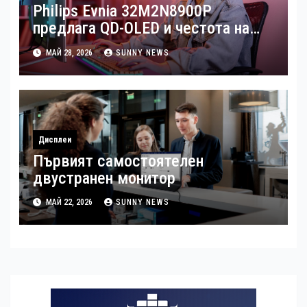
Philips Evnia 32M2N8900P
предлага QD-OLED и честота на
опресняване от 240 Hz
МАЙ 28, 2026
SUNNY NEWS
Дисплеи
Първият самостоятелен
двустранен монитор
МАЙ 22, 2026
SUNNY NEWS