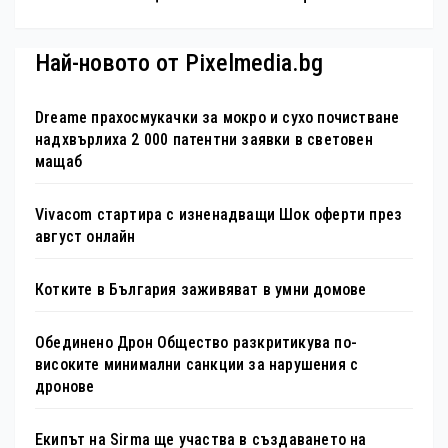
Най-новото от Pixelmedia.bg
Dreame прахосмукачки за мокро и сухо почистване
надхвърлиха 2 000 патентни заявки в световен
мащаб
Vivacom стартира с изненадващи Шок оферти през
август онлайн
Котките в България заживяват в умни домове
Обединено Дрон Общество разкритикува по-
високите минимални санкции за нарушения с
дронове
Екипът на Sirma ще участва в създаването на