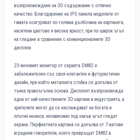
възпроизвеждане на 3D съдържание с отлично
качество. Благодарение на IPS панела моделите от
гамата осигуряват по-голяма дълбочина на картината,
наситени цветове и висока яркост, при по-широк ъгъл
на гледане в сравнение с конвенционалните 3D
дисплеи.
23-инчовият монитор от серията DM82 е
забележителен със своя елегантен и футуристичен
дизайн, при който металната стойка се допълва от
тънка правоъгълна основа. Дисплеят възпроизвежда
една от най-качествените 3D картини в индустрията, а
зрителите могат да се наслаждават на богати и
плътни нюанси, независимо под какъв ъгъл гледат
екрана. Перфектната картина се допълва от 7-ватови
вградени говорители, които превръщат DM82 в