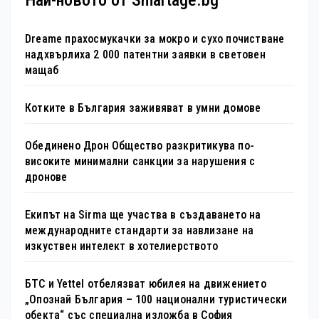
Dreame прахосмукачки за мокро и сухо почистване
надхвърлиха 2 000 патентни заявки в световен
мащаб
Котките в България заживяват в умни домове
Обединено Дрон Общество разкритикува по-
високите минимални санкции за нарушения с
дронове
Екипът на Sirma ще участва в създаването на
международните стандарти за навлизане на
изкуствен интелект в хотелиерството
БТС и Yettel отбелязват юбилея на движението
„Опознай България – 100 национални туристически
обекта“ със специална изложба в София