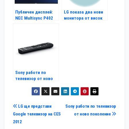
Публичен дисплей:
LG показа два нови
NEC Multisync P402
монитора от висок
клас
Sony работи по
телевизор от ново
поколение
Навигация
LG ще представи
Sony работи по телевизор
Google телевизор на CES
от ново поколение
2012