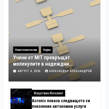
Нанотехнологии
Наука
Учени от MIT превръщат
молекулите в надеждни
електронни устройства
АВГУСТ 4, 2026
АЛЕКСАНДЪР АЛЕКСАНДРОВ
Изкуствен Интелект
Acronis показа следващото си
поколение автономни услуги