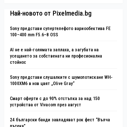
Най-новото от Pixelmedia.bg
Sony представи супертелефото вариообектива FE
100–400 mm F5.6–8 OSS
AI не е най-голямата заплаха, а загубата на
усещането за собствената ни професионална
стойнос
Sony представи слушалките с шумопотискане WH-
1000XM6 в нов цвят „Olive Gray“
Смарт оферти с до 90% отстъпка за над 150
устройства от Vivacom през август
24 български банди завладяват рок фест “Вълча
пътека”