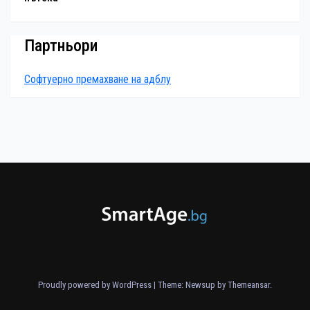
Партньори
Софтуерно премахване на адблу
Proudly powered by WordPress
|
Theme: Newsup by
Themeansar
.