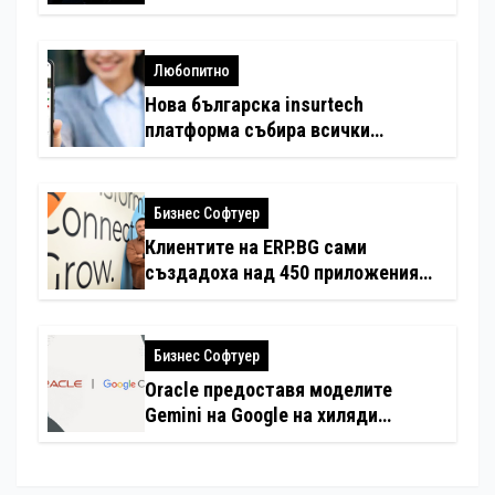
Любопитно
Нова българска insurtech
платформа събира всички
застраховки на едно място
Бизнес Софтуер
Клиентите на ERP.BG сами
създадоха над 450 приложения
за ERP системата с помощта на
вградения в нея изкуствен
интелект
Бизнес Софтуер
Oracle предоставя моделите
Gemini на Google на хиляди
клиенти на бизнес приложения