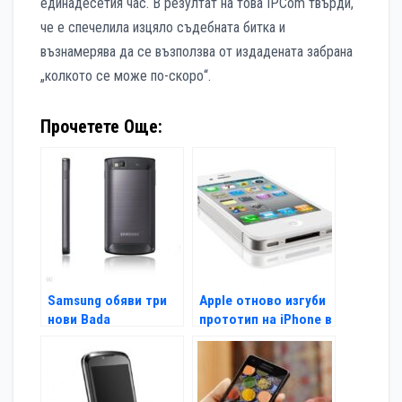
единадесетия час. В резултат на това IPCom твърди,
че е спечелила изцяло съдебната битка и
възнамерява да се възползва от издадената забрана
„колкото се може по-скоро“.
Прочетете Още:
Samsung обяви три
Apple отново изгуби
нови Bada
прототип на iPhone в
смартфона
бар