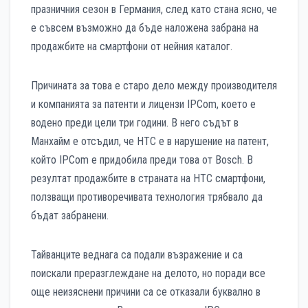
празничния сезон в Германия, след като стана ясно, че
е съвсем възможно да бъде наложена забрана на
продажбите на смартфони от нейния каталог.
Причината за това е старо дело между производителя
и компанията за патенти и лицензи IPCom, което е
водено преди цели три години. В него съдът в
Манхайм е отсъдил, че HTC е в нарушение на патент,
който IPCom е придобила преди това от Bosch. В
резултат продажбите в страната на HTC смартфони,
ползващи противоречивата технология трябвало да
бъдат забранени.
Тайванците веднага са подали възражение и са
поискали преразглеждане на делото, но поради все
още неизяснени причини са се отказали буквално в