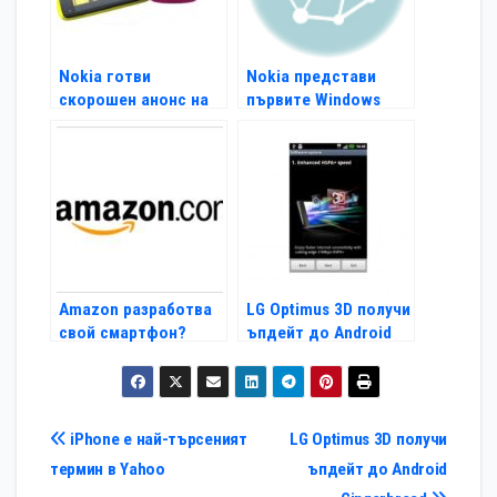
Nokia готви
Nokia представи
скорошен анонс на
първите Windows
своя Windows Phonе
Phone смартфони
Amazon разработва
LG Optimus 3D получи
свой смартфон?
ъпдейт до Android
Gingerbread
Навигация
iPhone е най-търсеният
LG Optimus 3D получи
термин в Yahoo
ъпдейт до Android