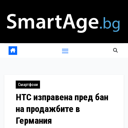
Skip
to
content
Смартфони
HTC изправена пред бан
на продажбите в
Германия