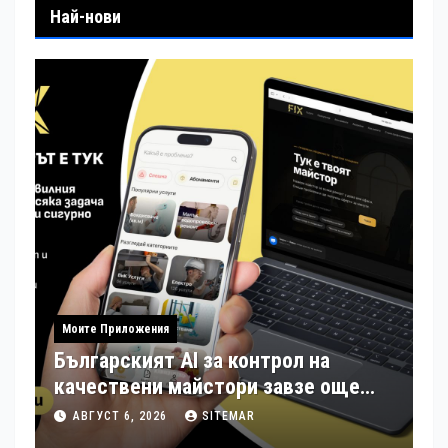
Най-нови
Моите Приложения
Българският AI за контрол на
качествени майстори завзе още
шест страни в Европа
АВГУСТ 6, 2026
SITEMAR