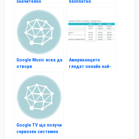
значително
безплатно
мултимедийни
файлове
Google Music иска да
Американците
отвори
гледат онлайн най-
самостоятелен mp3
много от всички
магазин
Google TV ще получи
сериозен системен
ъпгрейд