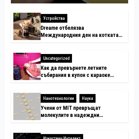
Устройства
Dreame отбелязва
Международния ден на котката
със специални предложения за
по-чист въздух в домовете с
любимци
Uncategorized
Как да превърнете летните
събирания в купон с караоке
система
Нанотехнологии
Наука
Учени от MIT превръщат
молекулите в надеждни
електронни устройства
Изкуствен Интелект