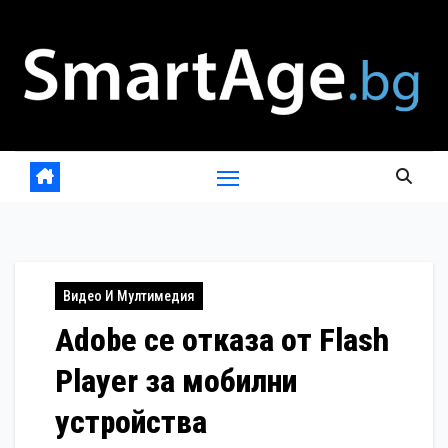
Skip
to
content
Видео И Мултимедия
Adobe се отказа от Flash
Player за мобилни
устройства