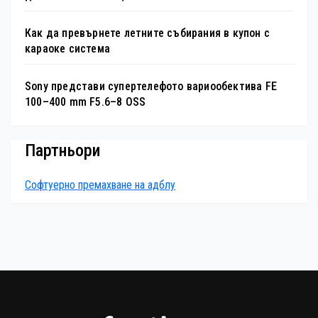
Как да превърнете летните събирания в купон с
караоке система
Sony представи супертелефото вариообектива FE
100–400 mm F5.6–8 OSS
Партньори
Софтуерно премахване на адблу