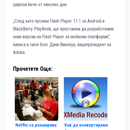
ширеха вече от няколко дни.
„След като пуснем Flash Player 11.1 за Android и
BlackBerry PlayBook, ще престанем да разработваме
нови версии на Flash Player за мобилни платформи“,
написа в своя блог Дани Винокур, вицепрезидент на
Adobe.
Прочетете Още:
Netflix се разширява
Как да конвертираме