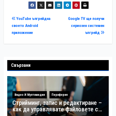
Навигация
YouTube ъпгрейдна
Google TV ще получи
своето Android
сериозен системен
приложение
ъпгрейд
Свързани
Видео И Мултимедия
Периферия
Стрийминг, запис и редактиране –
как да управлявате файловете си
като създател