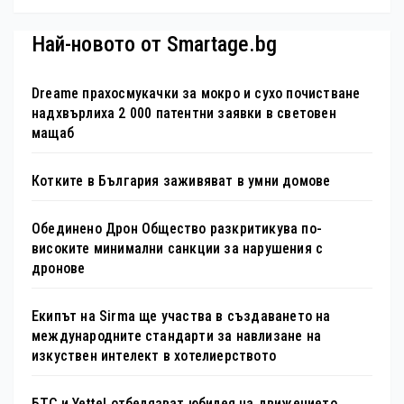
специална изложба в София
Най-новото от Smartage.bg
Dreame прахосмукачки за мокро и сухо почистване
надхвърлиха 2 000 патентни заявки в световен
мащаб
Котките в България заживяват в умни домове
Обединено Дрон Общество разкритикува по-
високите минимални санкции за нарушения с
дронове
Екипът на Sirma ще участва в създаването на
международните стандарти за навлизане на
изкуствен интелект в хотелиерството
БТС и Yettel отбелязват юбилея на движението