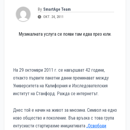
By
SmartAge Team
ОКТ. 24, 2011
Музикалната услуга се появи там едва през юли.
На 29 октомври 2011 г. се навършват 42 години,
откакто първите пакетни данни преминават между
Университета на Калифорния и Изследователския
институт на Станфорд. Ражда се интернетът.
Днес той е начин на живот за мнозина. Символ на едно
ново общество и поколение. Във връзка с това група
ентусиасти стартирахме инициативата
„Освободи