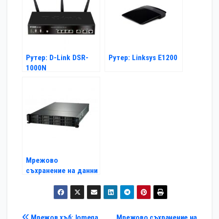
Рутер: D-Link DSR-
Рутер: Linksys E1200
1000N
Мрежово
съхранение на данни
за малкия бизнес
Мрежов хъб: Iomega
Мрежово съхранение на