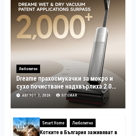
Любопитно
Dreame прахосмукачки за мокро и
сухо почистване надхвърлиха 2 000
патентни заявки в световен мащаб
АВГУСТ 7, 2026
SITEMAR
Smart Home
Любопитно
Котките в България заживяват в