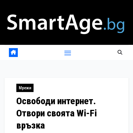
Skip
to
content
Мрежи
Освободи интернет.
Отвори своята Wi-Fi
връзка