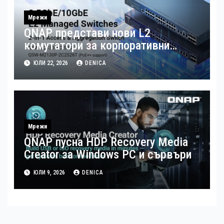
Мрежи
QNAP представи нови L2
комутатори за корпоративни
мрежи, управлявани по интернет
ЮЛИ 22, 2026
DENICA
Мрежи
QNAP пусна HDP Recovery Media
Creator за Windows РС и сървъри
ЮЛИ 9, 2026
DENICA