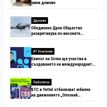
умни домове
Дронове
Обединено Дрон Общество
разкритикува по-високите
минимални санкции за нарушения
с дронове
ИТ Компании
Екипът на Sirma ще участва в
създаването на международните
стандарти за навлизане на
изкуствен интелект в
хотелиерството
Любопитно
БТС и Yettel отбелязват юбилея
на движението „Опознай
България – 100 национални
туристически обекта“ със