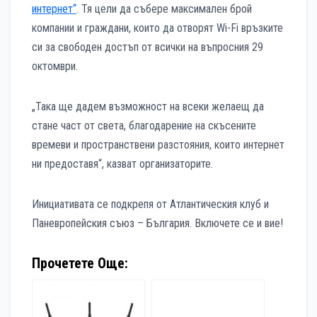
интернет“
. Тя цели да събере максимален брой
компании и граждани, които да отворят Wi-Fi връзките
си за свободен достъп от всички на въпросния 29
октомври.
„Така ще дадем възможност на всеки желаещ да
стане част от света, благодарение на скъсените
времеви и пространствени разстояния, които интернет
ни предоставя“, казват организаторите.
Инициативата се подкрепя от Атлантическия клуб и
Паневропейския съюз – България. Включете се и вие!
Прочетете Още: