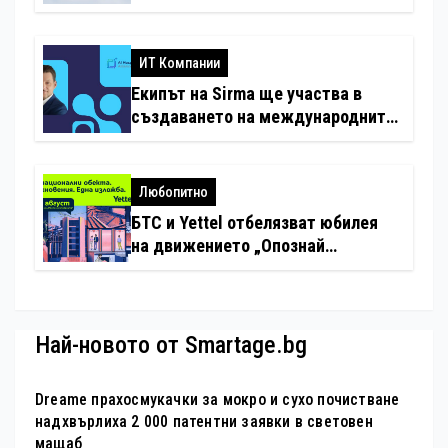
минимални санкции за нарушения
с дронове
ИТ Компании
Екипът на Sirma ще участва в
създаването на международните
стандарти за навлизане на
изкуствен интелект в
хотелиерството
Любопитно
БТС и Yettel отбелязват юбилея
на движението „Опознай
България – 100 национални
туристически обекта“ със
специална изложба в София
Най-новото от Smartage.bg
Dreame прахосмукачки за мокро и сухо почистване
надхвърлиха 2 000 патентни заявки в световен
мащаб