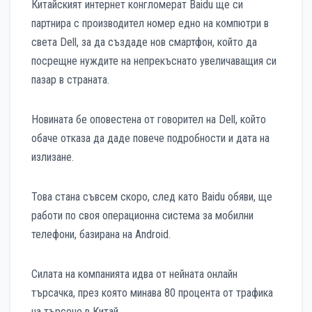
Китайският интернет конгломерат Baidu ще си
партнира с производител номер едно на компютри в
света Dell, за да създаде нов смартфон, който да
посрещне нуждите на непрекъснато увеличаващия си
пазар в страната.
Новината бе оповестена от говорител на Dell, който
обаче отказа да даде повече подробности и дата на
излизане.
Това стана съвсем скоро, след като Baidu обяви, ще
работи по своя операционна система за мобилни
телефони, базирана на Android.
Силата на компанията идва от нейната онлайн
търсачка, през която минава 80 процента от трафика
на търсене в Китай.