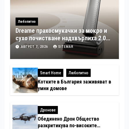
Любопитно
Dreame прахосмукачки за мокро и
сухо почистване надхвърлиха 2 000
патентни заявки в световен мащаб
АВГУСТ 7, 2026
SITEMAR
Smart Home
Любопитно
Котките в България заживяват в
умни домове
Дронове
Обединено Дрон Общество
разкритикува по-високите