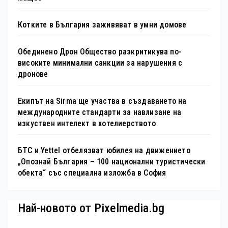
Котките в България заживяват в умни домове
Обединено Дрон Общество разкритикува по-
високите минимални санкции за нарушения с
дронове
Екипът на Sirma ще участва в създаването на
международните стандарти за навлизане на
изкуствен интелект в хотелиерството
БТС и Yettel отбелязват юбилея на движението
„Опознай България – 100 национални туристически
обекта“ със специална изложба в София
Най-новото от Pixelmedia.bg