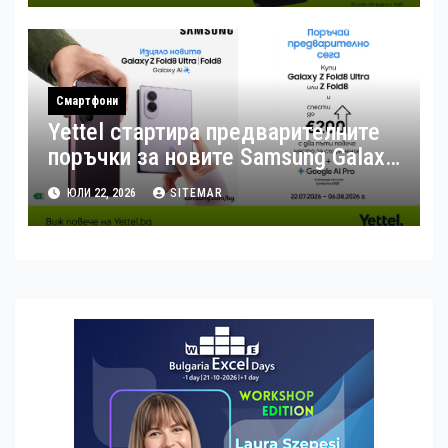
Смартфони
Yettel стартира предварителните
поръчки за новите Samsung Galaxy
Z Flip8, Fold8 и Fold8 Ultra
ЮЛИ 22, 2026
SITEMAR