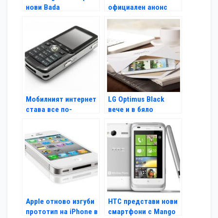
нови Bada
официален анонс
смартфона
Мобилният интернет
LG Optimus Black
става все по-
вече и в бяло
популярен
Apple отново изгуби
HTC представи нови
прототип на iPhone в
смартфони с Mango