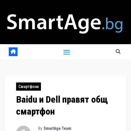
Skip
to
content
Смартфони
Baidu и Dell правят общ
смартфон
By
SmartAge Team