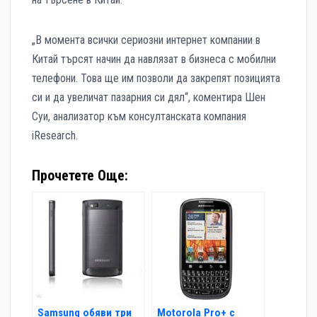
„В момента всички сериозни интернет компании в
Китай търсят начин да навлязат в бизнеса с мобилни
телефони. Това ще им позволи да закрепят позицията
си и да увеличат пазарния си дял“, коментира Шен
Суи, анализатор към консултанската компания
iResearch.
Прочетете Още:
Samsung обяви три
Motorola Pro+ с