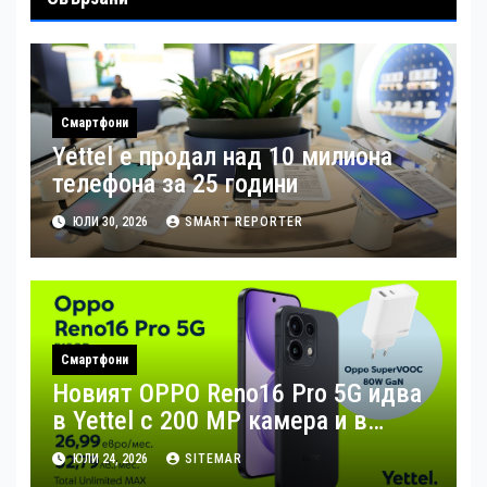
Смартфони
Yettel е продал над 10 милиона
телефона за 25 години
ЮЛИ 30, 2026
SMART REPORTER
Смартфони
Новият OPPO Reno16 Pro 5G идва
в Yettel с 200 MP камера и в
комплект с 80W зарядно за бързо
ЮЛИ 24, 2026
SITEMAR
зареждане