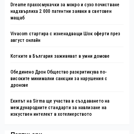
Dreame прахосмукачки за мокро и сухо почистване
надхвърлиха 2 000 патентни заявки в световен
мащаб
Vivacom стартира с изненадващи Шок оферти през
август онлайн
Котките в България заживяват в умни домове
Обединено Дрон Общество разкритикува по-
високите минимални санкции за нарушения с
дронове
Екипът на Sirma ще участва в създаването на
международните стандарти за навлизане на
изкуствен интелект в хотелиерството