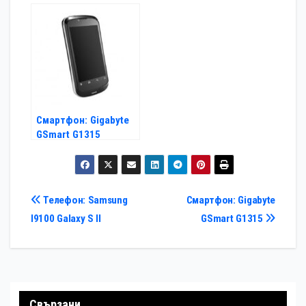
бар
Смартфон: Gigabyte
GSmart G1315
Навигация
Телефон: Samsung
Смартфон: Gigabyte
I9100 Galaxy S II
GSmart G1315
Свързани