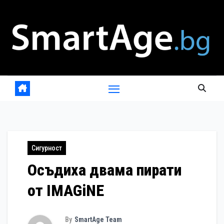
Skip
to
content
Сигурност
Осъдиха двама пирати
от IMAGiNE
By
SmartAge Team