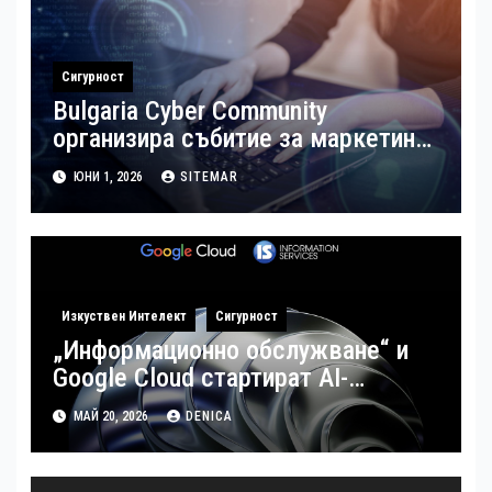
Сигурност
Bulgaria Cyber Community
организира събитие за маркетинг
в киберсигурността и изграждане
ЮНИ 1, 2026
SITEMAR
на личен бранд
Изкуствен Интелект
Сигурност
„Информационно обслужване“ и
Google Cloud стартират AI-
базирана национална киберзащита
МАЙ 20, 2026
DENICA
в България