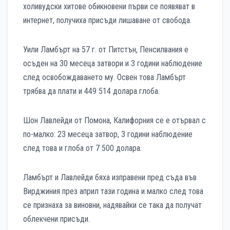
холивудски хитове обикновени първи се появяват в
интернет, получиха присъди лишаване от свобода.
Уили Ламбърт на 57 г. от Питстън, Пенсилвания е
осъден на 30 месеца затвори и 3 години наблюдение
след освобождаването му. Освен това Ламбърт
трябва да плати и 449 514 долара глоба.
Шон Лавлейди от Помона, Калифорния се е отървал с
по-малко: 23 месеца затвор, 3 години наблюдение
след това и глоба от 7 500 долара.
Ламбърт и Лавлейди бяха изправени пред съда във
Вирджиния през април тази година и малко след това
се признаха за виновни, надявайки се така да получат
облекчени присъди.