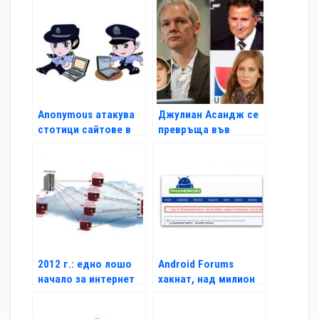
съдържание
Anonymous атакува
Джулиан Асандж се
стотици сайтове в
превръща във
Китай
филмов герой
2012 г.: едно лошо
Android Forums
начало за интернет
хакнат, над милион
сигурността
пароли изтекли