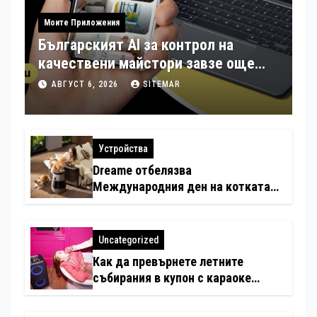
Моите Приложения
Българският AI за контрол на
качествени майстори завзе още
шест страни в Европа
АВГУСТ 6, 2026
SITEMAR
Устройства
Dreame отбелязва
Международния ден на котката
със специални предложения за
по-чист въздух в домовете с
любимци
Uncategorized
Как да превърнете летните
събирания в купон с караоке
система