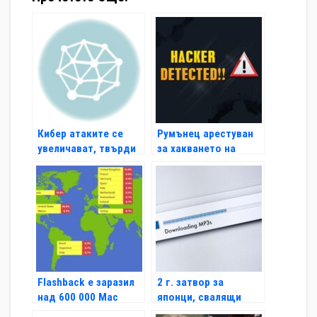
Кибер атаките се
Румънец арестуван
увеличават, твърди
за хакването на
висш шпионин
NASA и Пентагона
Flashback е заразил
2 г. затвор за
над 600 000 Мас
японци, свалящи
компютъра
нелегално