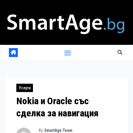
Skip
to
content
Услуги
Nokia и Oracle със
сделка за навигация
By
SmartAge Team