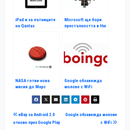
iPad и за пътниците
Microsoft ще бори
на Qantas
престъпността в Ню
Йорк
NASA готви нова
Google обзавежда
мисия до Марс
молове с WiFi
Навигация
eBay за Android 2.0
Google обзавежда молове
отново през Google Play
с WiFi