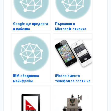
Google ще предлага
Първанов и
и кабелна
Microsoft откриха
телевизия?
тестови център в
УНСС
IBM обединява
iPhone вместо
мейнфрейм
телефон за гости на
компютърни системи
канадски хотел
с Windows