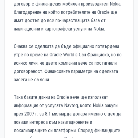
договор с финландския мобилен производител Nokia,
благодарение на който потребителите на Oracle ще
имат достъп до все по-нарастващата база от
навигационни и картографски услуги на Nokia.
Очаква се сделката да бъде официално потвърдена
утре по време на Oracle World в Сан Франциско, но по
всичко личи, че двете компании вече са постигнали
договореност. Финансовите параметри на сделката
засега не са ясни.
Така базите данни на Oracle вече ще използват
информация от услугата Navteq, която Nokia закупи
през 2007 г. за 8.1 милиарда долара именно с цел да
повиши интереса към навигационните и
локализиращите си платформи. Според финландците