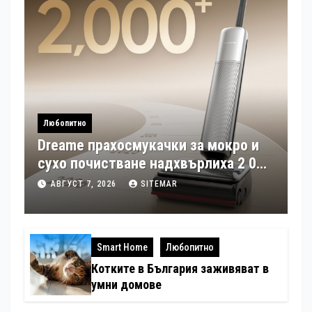
Любопитно
Dreame прахосмукачки за мокро и
сухо почистване надхвърлиха 2 000
патентни заявки в световен мащаб
АВГУСТ 7, 2026
SITEMAR
Smart Home
Любопитно
Котките в България заживяват в
умни домове