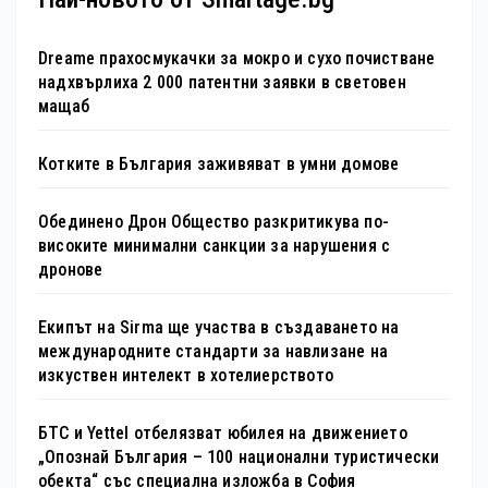
Dreame прахосмукачки за мокро и сухо почистване
надхвърлиха 2 000 патентни заявки в световен
мащаб
Котките в България заживяват в умни домове
Обединено Дрон Общество разкритикува по-
високите минимални санкции за нарушения с
дронове
Екипът на Sirma ще участва в създаването на
международните стандарти за навлизане на
изкуствен интелект в хотелиерството
БТС и Yettel отбелязват юбилея на движението
„Опознай България – 100 национални туристически
обекта“ със специална изложба в София