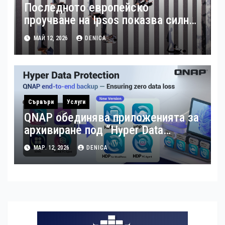
Последното европейско
проучване на Ipsos показва силна
подкрепа за гъвкавата заетост и
МАЙ 12, 2026
DENICA
местния бизнес в България
Сървъри
Услуги
QNAP обединява приложенията за
архивиране под “Hyper Data
Protection”
МАР. 12, 2026
DENICA