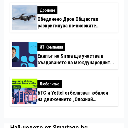
Дронове
Обединено Дрон Общество
разкритикува по-високите
минимални санкции за нарушения
с дронове
ИТ Компании
Екипът на Sirma ще участва в
създаването на международните
стандарти за навлизане на
изкуствен интелект в
хотелиерството
Любопитно
БТС и Yettel отбелязват юбилея
на движението „Опознай
България – 100 национални
туристически обекта“ със
специална изложба в София
Най-новото от Smartage.bg