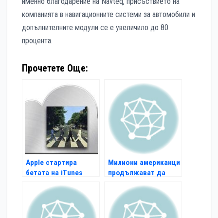
именно благодарение на Nаvteq, присъствието на
компанията в навигационните системи за автомобили и
допълнителните модули се е увеличило до 80
процента.
Прочетете Още:
Apple стартира
Милиони американци
бетата на iTunes
продължават да
Match
ползват dial-up